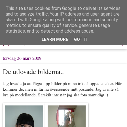
This site uses cookies from Google to deliver its services
Löpning & Livet
and to analyze traffic. Your IP address and user-agent are
shared with Google along with performance and security
metrics to ensure quality of service, generate usage
Mitt liv, mina tankar & min träning
statistics, and to detect and address abuse.
LEARN MORE
GOT IT
▼
torsdag 26 mars 2009
De utlovade bilderna..
Jag lovade ju att lägga upp bilder på mina tröstshoppade saker. Här
kommer de, men ni får ha överseende mitt posande. Jag är inte så
bra på modellande. Särskilt inte när jag ska fota samtidigt :)