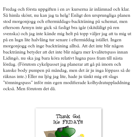
Fredag och första uppgiften i en av kurserna är inlämnad och klar.
Så himla skönt, nu kan jag ta helg! Enligt den ursprungliga planen
stod morgonjogg och eftermiddags-backträning på schemat, men
eftersom Armyn inte gick så fasligt bra igår (skitdåligt på ren
svenska) och jag inte kände mig helt på topp väljer jag att ta mig ut
på en lugn lite halvlång tur senare i eftermiddag istället. Ingen
morgonjogg och inge backträning alltså. Att det inte blir någon
backträning betyder att det inte blir några mer kvalitetspass innan
Lidingö, nu ska jag bara köra relativt lugna pass fram till nästa
lördag. (Förutom cykelpasset jag planerar att gå på imorn och
kanske body pumpen på måndag, men det är ju inga löppass så de
räknas inte.) Eller nu ljög jag lite, hade ju tänkt mig ett slags
"tömningspass" inför min egen modifierade kolhydratuppladdning
också. Men förutom det då.