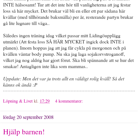
INTE hälsosamt! Tur att det inte hör till vanligheterna att jag festar
loss så här mycket. Det brukar väl bli en eller ett par sådana här
kvällar (med tillhörande baksmälla) per år, resterande partyn brukar
gå lite lugnare till väga..
Således ingen träning idag vilket passar mitt Lidingöupplägg
utmärkt (Att festa loss SÅ HÄR MYCKET ingick dock INTE i
planen). Imorn hoppas jag att jag får cykla på morgonen och på
kvällen väntar body pump. Nu ska jag laga sojakorvstroganoff,
vilket jag nog aldrig har gjort förut. Ska bli spännande att se hur det
smakar! Antagligen inte lika som mammas..
Uppdate: Men det var ju trots allt en väldigt rolig kväll! Så det
känns ok ändå :P
Löpning & Livet
kl.
17:29
4 kommentarer:
lördag 20 september 2008
Hjälp barnen!