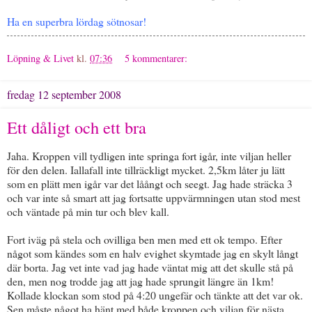
Ha en superbra lördag sötnosar!
Löpning & Livet
kl.
07:36
5 kommentarer:
fredag 12 september 2008
Ett dåligt och ett bra
Jaha. Kroppen vill tydligen inte springa fort igår, inte viljan heller
för den delen. Iallafall inte tillräckligt mycket. 2,5km låter ju lätt
som en plätt men igår var det låångt och seegt. Jag hade sträcka 3
och var inte så smart att jag fortsatte uppvärmningen utan stod mest
och väntade på min tur och blev kall.
Fort iväg på stela och ovilliga ben men med ett ok tempo. Efter
något som kändes som en halv evighet skymtade jag en skylt långt
där borta. Jag vet inte vad jag hade väntat mig att det skulle stå på
den, men nog trodde jag att jag hade sprungit längre än 1km!
Kollade klockan som stod på 4:20 ungefär och tänkte att det var ok.
Sen måste något ha hänt med både kroppen och viljan för nästa