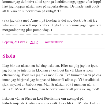
kommer jag definitivt alltid springa återhämtningsjoggar efter lopp!
Fast jag hoppas nästan mer på superkrafterna. Det hade varit coolt
att få vara en superwoman på riktigt! :D
(Ska jag orka med Armyn på torsdag är det nog dock bäst att jag
vilar imorn, oavsett superkrafter.. Cykel plus hemmayogan igår och
morgonlöpning plus pump idag..)
Löpning & Livet
kl.
21:02
7 kommentarer:
Skola
Idag blir det nästan en hel dag i skolan. Eller nu ljög jag lite igen,
jag börjar ju inte förän klockan ett och det får väl klassas som
eftermiddag. Först ska jag fika med Ellen. Två timmar har vi på oss
innan jag börjar så jag hoppas vi hinner få allt sagt. Vi har alltid så
sjukt mycket att babbla om. Man är nästan trött i munnen när vi
skiljs åt. Men det är bra, man behöver vänner att prata av sig med!
I skolan väntar först en kort föreläsning om exempel på
hälsofrämjande kostinerventioner vilket ska bli kul. Mindre kul blir