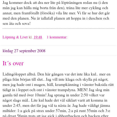
Jag kommer dock att dra ner lite på löpträningen redan nu (i den
mån jag kan hålla mig borta från den), träna lite mer cykling och
annat, men framförallt (försöka) vila lite mer. Vi får se hur det går
med den planen. Nu är iallafall planen att hoppa in i duschen och
sen äta och sova!
Löpning & Livet
kl.
19:48
1 kommentar:
lördag 27 september 2008
It´s over
Lidingöloppet alltså. Den här gången var det inte lika kul.. mer en
plåga från början till slut.. Jag vill inte klaga och skylla på något,
men jag hade ont i magen, håll, krampkänning i vänster baksida rätt
tidigt in i loppet och ont i vänster trampdyna. MEN! Jag slog min
gamla tid med över 10min! Jag sprang in under 2:50 vilket var
något slags mål.. Lite kul hade det väl såklart varit att komma in
under 2:45, men det får jag väl ta nästa år. Jag hade väldigt jämna
miltider: 1:a gick på strax under 57min, 2:a på runt 55min och 3:e
på drygt 56min trots att jag gick i abborrbacken och backen efter