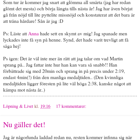
Som tur är kommer jag snart att glömma all smärta (jag har redan
glömt det mesta) och börja längta tills nästa år! Jag har även börjat
gå från nöjd till lite pyttelite missnöjd och konstaterat att det bara är
att träna hårdare! Sån är jag :D
Ps: Läste att
Anna
hade sett en skymt av mig! Jag spanade men
lyckades inte få syn på henne. Synd, det hade varit trevligt att få
säga hej!
Ps igen: Det är väl inte mer än rätt att jag talar om vad Martin
sprang på.. Jag fattar inte hur han kan vara så snabb!! Han
förbättrade sig med 20min och sprang in på precis under 2:19,
endast 4min(!) från den manliga medaljtiden.. (Den kvinnliga
medaljtiden ligger föresten på lite väl höga 2:38, kanske något att
kämpa mot nästa år..)
Löpning & Livet
kl.
19:16
17 kommentarer:
Nu gäller det!
Jag är någorlunda laddad redan nu, resten kommer infinna sig när