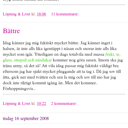
Löpning & Livet
kl.
18:06
11 kommentarer:
Bättre
Idag känner jag mig faktiskt mycket bättre. Jag känner inget i
halsen, är inte alls lika igentäppt i näsan och snorar inte alls lika
mycket som igår. Ytterligare en dags totalvila med massa
frukt, te,
glass, strepsil och näsdukar
kommer nog göra susen. Imorn ska jag
träna army, så det så! Att vila idag passar mig faktiskt väldigt bra
eftersom jag har sjukt mycket pluggande att ta tag i. Då jag sov till
åtta, gick ner med tvätten och sen la mig och sov till nio har jag
dock inte riktigt kommit igång än. Men det kommer..
Förhoppningsvis..
Löpning & Livet
kl.
10:22
2 kommentarer:
tisdag 16 september 2008