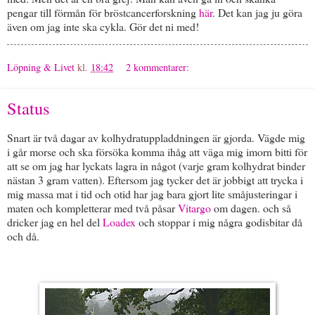
pengar till förmån för bröstcancerforskning
här
. Det kan jag ju göra
även om jag inte ska cykla. Gör det ni med!
Löpning & Livet
kl.
18:42
2 kommentarer:
Status
Snart är två dagar av kolhydratuppladdningen är gjorda. Vägde mig
i går morse och ska försöka komma ihåg att väga mig imorn bitti för
att se om jag har lyckats lagra in något (varje gram kolhydrat binder
nästan 3 gram vatten). Eftersom jag tycker det är jobbigt att trycka i
mig massa mat i tid och otid har jag bara gjort lite småjusteringar i
maten och kompletterar med två påsar
Vitargo
om dagen. och så
dricker jag en hel del
Loadex
och stoppar i mig några godisbitar då
och då.