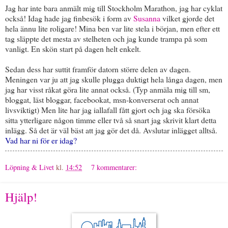
Jag har inte bara anmält mig till Stockholm Marathon, jag har cyklat
också! Idag hade jag finbesök i form av
Susanna
vilket gjorde det
hela ännu lite roligare! Mina ben var lite stela i början, men efter ett
tag släppte det mesta av stelheten och jag kunde trampa på som
vanligt. En skön start på dagen helt enkelt.
Sedan dess har suttit framför datorn större delen av dagen.
Meningen var ju att jag skulle plugga duktigt hela långa dagen, men
jag har visst råkat göra lite annat också. (Typ anmäla mig till sm,
bloggat, läst bloggar, facebookat, msn-konverserat och annat
livsviktigt) Men lite har jag iallafall fått gjort och jag ska försöka
sitta ytterligare någon timme eller två så snart jag skrivit klart detta
inlägg. Så det är väl bäst att jag gör det då. Avslutar inlägget alltså.
Vad har ni för er idag?
Löpning & Livet
kl.
14:52
7 kommentarer:
Hjälp!