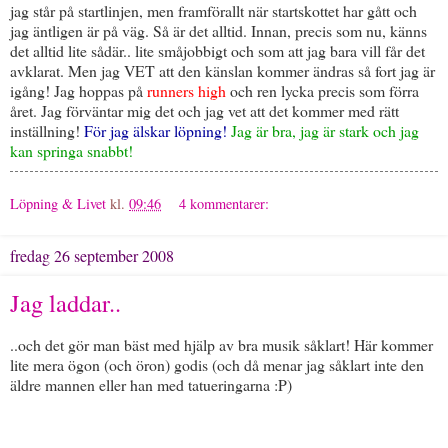
jag står på startlinjen, men framförallt när startskottet har gått och
jag äntligen är på väg. Så är det alltid. Innan, precis som nu, känns
det alltid lite sådär.. lite småjobbigt och som att jag bara vill får det
avklarat. Men jag VET att den känslan kommer ändras så fort jag är
igång! Jag hoppas på
runners high
och ren lycka precis som förra
året. Jag förväntar mig det och jag vet att det kommer med rätt
inställning!
För jag älskar löpning!
Jag är bra, jag är stark och jag
kan springa snabbt!
Löpning & Livet
kl.
09:46
4 kommentarer:
fredag 26 september 2008
Jag laddar..
..och det gör man bäst med hjälp av bra musik såklart! Här kommer
lite mera ögon (och öron) godis (och då menar jag såklart inte den
äldre mannen eller han med tatueringarna :P)