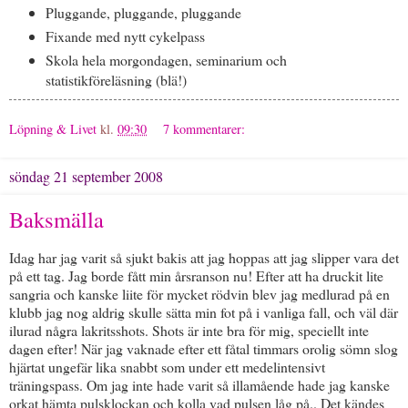
Pluggande, pluggande, pluggande
Fixande med nytt cykelpass
Skola hela morgondagen, seminarium och
statistikföreläsning (blä!)
Löpning & Livet
kl.
09:30
7 kommentarer:
söndag 21 september 2008
Baksmälla
Idag har jag varit så sjukt bakis att jag hoppas att jag slipper vara det
på ett tag. Jag borde fått min årsranson nu! Efter att ha druckit lite
sangria och kanske liite för mycket rödvin blev jag medlurad på en
klubb jag nog aldrig skulle sätta min fot på i vanliga fall, och väl där
ilurad några lakritsshots. Shots är inte bra för mig, speciellt inte
dagen efter! När jag vaknade efter ett fåtal timmars orolig sömn slog
hjärtat ungefär lika snabbt som under ett medelintensivt
träningspass. Om jag inte hade varit så illamående hade jag kanske
orkat hämta pulsklockan och kolla vad pulsen låg på.. Det kändes