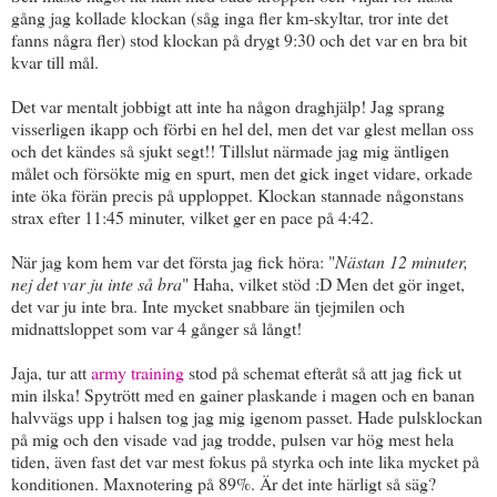
gång jag kollade klockan (såg inga fler km-skyltar, tror inte det
fanns några fler) stod klockan på drygt 9:30 och det var en bra bit
kvar till mål.
Det var mentalt jobbigt att inte ha någon draghjälp! Jag sprang
visserligen ikapp och förbi en hel del, men det var glest mellan oss
och det kändes så sjukt segt!! Tillslut närmade jag mig äntligen
målet och försökte mig en spurt, men det gick inget vidare, orkade
inte öka förän precis på upploppet. Klockan stannade någonstans
strax efter 11:45 minuter, vilket ger en pace på 4:42.
När jag kom hem var det första jag fick höra: "
Nästan 12 minuter,
nej det var ju inte så bra
" Haha, vilket stöd :D Men det gör inget,
det var ju inte bra. Inte mycket snabbare än tjejmilen och
midnattsloppet som var 4 gånger så långt!
Jaja, tur att
army training
stod på schemat efteråt så att jag fick ut
min ilska! Spytrött med en gainer plaskande i magen och en banan
halvvägs upp i halsen tog jag mig igenom passet. Hade pulsklockan
på mig och den visade vad jag trodde, pulsen var hög mest hela
tiden, även fast det var mest fokus på styrka och inte lika mycket på
konditionen. Maxnotering på 89%. Är det inte härligt så säg?