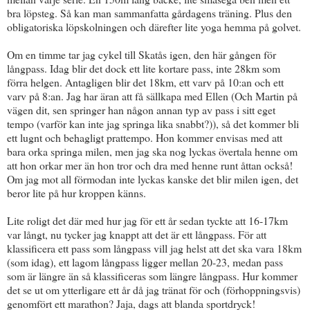
bra löpsteg. Så kan man sammanfatta gårdagens träning. Plus den
obligatoriska löpskolningen och därefter lite yoga hemma på golvet.
Om en timme tar jag cykel till Skatås igen, den här gången för
långpass. Idag blir det dock ett lite kortare pass, inte 28km som
förra helgen. Antagligen blir det 18km, ett varv på 10:an och ett
varv på 8:an. Jag har äran att få sällkapa med Ellen (Och Martin på
vägen dit, sen springer han någon annan typ av pass i sitt eget
tempo (varför kan inte jag springa lika snabbt?)), så det kommer bli
ett lugnt och behagligt prattempo. Hon kommer envisas med att
bara orka springa milen, men jag ska nog lyckas övertala henne om
att hon orkar mer än hon tror och dra med henne runt åttan också!
Om jag mot all förmodan inte lyckas kanske det blir milen igen, det
beror lite på hur kroppen känns.
Lite roligt det där med hur jag för ett år sedan tyckte att 16-17km
var långt, nu tycker jag knappt att det är ett långpass. För att
klassificera ett pass som långpass vill jag helst att det ska vara 18km
(som idag), ett lagom långpass ligger mellan 20-23, medan pass
som är längre än så klassificeras som längre långpass. Hur kommer
det se ut om ytterligare ett år då jag tränat för och (förhoppningsvis)
genomfört ett marathon? Jaja, dags att blanda sportdryck!