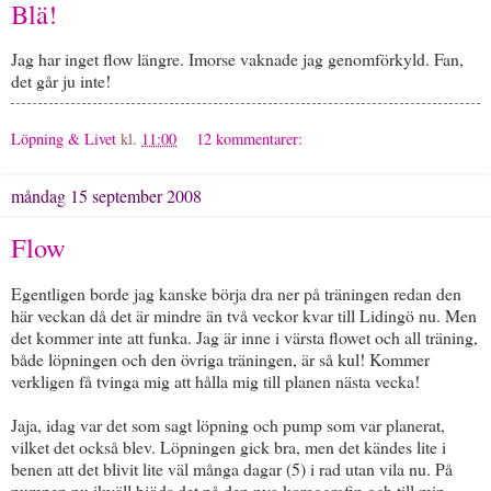
Blä!
Jag har inget flow längre. Imorse vaknade jag genomförkyld. Fan,
det går ju inte!
Löpning & Livet
kl.
11:00
12 kommentarer:
måndag 15 september 2008
Flow
Egentligen borde jag kanske börja dra ner på träningen redan den
här veckan då det är mindre än två veckor kvar till Lidingö nu. Men
det kommer inte att funka. Jag är inne i värsta flowet och all träning,
både löpningen och den övriga träningen, är så kul! Kommer
verkligen få tvinga mig att hålla mig till planen nästa vecka!
Jaja, idag var det som sagt löpning och pump som var planerat,
vilket det också blev. Löpningen gick bra, men det kändes lite i
benen att det blivit lite väl många dagar (5) i rad utan vila nu. På
pumpen nu ikväll bjöds det på den nya koreografin och till min