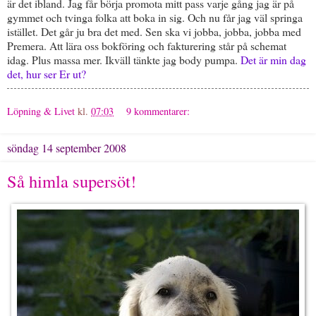
är det ibland. Jag får börja promota mitt pass varje gång jag är på
gymmet och tvinga folka att boka in sig. Och nu får jag väl springa
istället. Det går ju bra det med. Sen ska vi jobba, jobba, jobba med
Premera. Att lära oss bokföring och fakturering står på schemat
idag. Plus massa mer. Ikväll tänkte jag body pumpa.
Det är min dag
det, hur ser Er ut?
Löpning & Livet
kl.
07:03
9 kommentarer:
söndag 14 september 2008
Så himla supersöt!