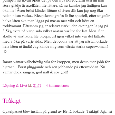
stora glädje är axellåten lite lättare, så nu kanske jag äntligen kan
öka lite! Även bröst kändes lättare så även där kan jag nog öka
redan nästa vecka.. Bicepskoreografin är lite speciell, efter ungefär
halva låten ska man lägga på massa mer vikt och köra en
roddvariant. Eftersom jag är relativt stark i den övningen la jag på
3,5kg extra på varje sida vilket nästan var lite för lätt. Men. Sen
skulle vi visst köra lite bicepscurl igen vilket inte var det lättaste
med 8,5kg på varje sida.. Men det coola var att jag nästan orkade
hela låten ut ändå! Jag kände mig som värsta starka superwoman!
:D
Imorn väntar välbehövlig vila för kroppen, men desto mer jobb för
hjärnan.. Först pluggande och sen jobbande på eftermiddan. Nu
väntar dock sängen, god natt & sov gott!
Löpning & Livet
kl.
21:57
4 kommentarer:
Tråkigt
Cykelpasset blev inställt på grund av för få bokade. Tråkigt! Jaja, så