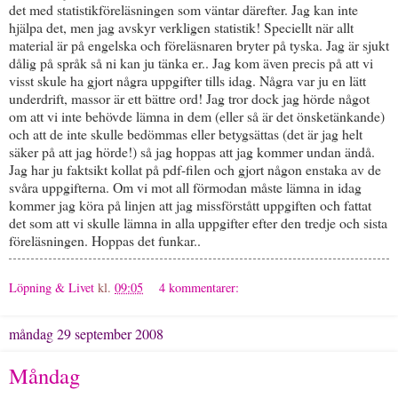
det med statistikföreläsningen som väntar därefter. Jag kan inte
hjälpa det, men jag avskyr verkligen statistik! Speciellt när allt
material är på engelska och föreläsnaren bryter på tyska. Jag är sjukt
dålig på språk så ni kan ju tänka er.. Jag kom även precis på att vi
visst skule ha gjort några uppgifter tills idag. Några var ju en lätt
underdrift, massor är ett bättre ord! Jag tror dock jag hörde något
om att vi inte behövde lämna in dem (eller så är det önsketänkande)
och att de inte skulle bedömmas eller betygsättas (det är jag helt
säker på att jag hörde!) så jag hoppas att jag kommer undan ändå.
Jag har ju faktsikt kollat på pdf-filen och gjort någon enstaka av de
svåra uppgifterna. Om vi mot all förmodan måste lämna in idag
kommer jag köra på linjen att jag missförstått uppgiften och fattat
det som att vi skulle lämna in alla uppgifter efter den tredje och sista
föreläsningen. Hoppas det funkar..
Löpning & Livet
kl.
09:05
4 kommentarer:
måndag 29 september 2008
Måndag