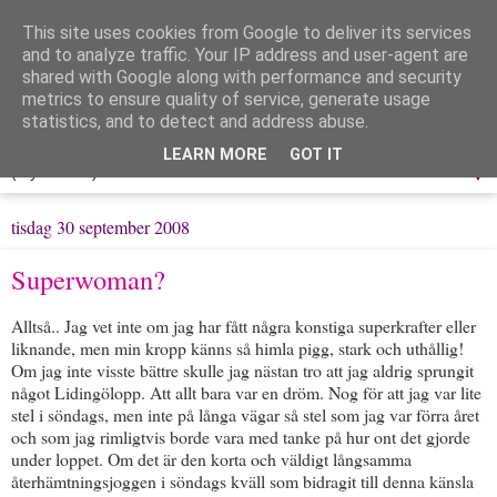
This site uses cookies from Google to deliver its services
Löpning & Livet
and to analyze traffic. Your IP address and user-agent are
shared with Google along with performance and security
metrics to ensure quality of service, generate usage
Mitt liv, mina tankar & min träning
statistics, and to detect and address abuse.
LEARN MORE
GOT IT
▼
tisdag 30 september 2008
Superwoman?
Alltså.. Jag vet inte om jag har fått några konstiga superkrafter eller
liknande, men min kropp känns så himla pigg, stark och uthållig!
Om jag inte visste bättre skulle jag nästan tro att jag aldrig sprungit
något Lidingölopp. Att allt bara var en dröm. Nog för att jag var lite
stel i söndags, men inte på långa vägar så stel som jag var förra året
och som jag rimligtvis borde vara med tanke på hur ont det gjorde
under loppet. Om det är den korta och väldigt långsamma
återhämtningsjoggen i söndags kväll som bidragit till denna känsla