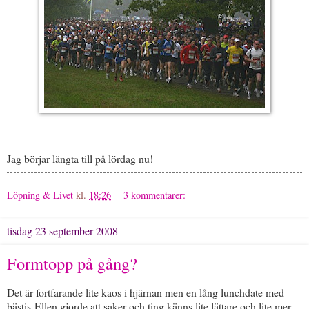
Jag börjar längta till på lördag nu!
Löpning & Livet
kl.
18:26
3 kommentarer:
tisdag 23 september 2008
Formtopp på gång?
Det är fortfarande lite kaos i hjärnan men en lång lunchdate med
bästis-Ellen gjorde att saker och ting känns lite lättare och lite mer