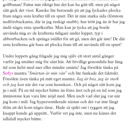
golfbanan! Fattar inte riktigt hur det kan ha gått till, men på något
sätt gick det visst. Kanske lite beroende på att jag lyckades plocka
fram några sista krafter till en spurt. Det är min starka sida (förutom
nedförsbackarna, där är jag ruskigt snabb), hur trött jag än är har jag
ändå några sista spurtkrafter. Man kan ju tycka att jag borde
använda mig av de krafterna tidigare under loppet, typ i
abborrbacken och springa istället för att gå, men det går inte! De där
sista krafterna går bara att plocka fram till att använda till en spurt!
Under loppets gång frågade jag mig själv ett stort antal gånger
varför jag utsätter mig för sånt här. Att frivilligt genomlida hur lång
tid som helst med mer eller mindre smärta! Jag försökte tänka på
Sofys
mantra "
Smärtan är min vän
" och lite funkade det faktiskt.
Försökte även tänka på mitt eget mantra:
Jag är bra, jag är stark
och jag kan
när det var som hemskast.. Och på något sätt kom jag
ju i mål. På en tid mycket bättre än förra året och på en tid som jag
åtminstone kan vara liite nöjd med. Men usch vad slut jag var när
jag kom i mål. Jag hyperventilerade nästan och det var inte långt
ifrån att det kom några tårar.. Hade så sjukt ont i ryggen att jag
knappt kunde gå upprätt.. Varför vet jag inte, men nu känns det
iallafall mycket bättre.