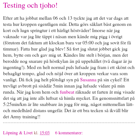
Testing och tjoho!
Efter att ha jobbat mellan 06 och 13 tyckte jag att det var dags att
testa hur kroppen egentligen mår. Detta görs såklart bäst genom en
kort och lugn springtur i ett härligt höstväder! Imorse när jag
vaknade var jag lite täppt i näsan men kände mig pigg i övrigt
(förutom det faktum att klockan bara var 05:00 och jag sovit för få
timmar). Fatta hur glad jag blev! Så fort jag slutat jobbet gick jag
hem, bytte om och gav mig ut. Kändes lite stelt i början, men det
berodde nog snarare på höstkylan än på uppehållet (två dagar är ju
ingenting!). Med en helt normal puls lufsade jag fram i ett skönt och
behagligt tempo, glad och nöjd över att kroppen verkar vara som
vanligt. Då fick jag helt plötsligt syn på
Susanna
på sin cykel! Ett
trevligt avbrott på sisådär 5min innan jag lufsade vidare på min
runda. När jag kom hem och
funbeat
räknade ut farten åt mig visade
det sig att jag inte alls luftsat så himla mycket. En genomsnittsfart på
5:25min/km är lite snabbare än jogg för mig, något mittemellan lätt-
och medelhård distans ungefär. Det är ett bra tecken så ikväll blir
det Army training!!
Löpning & Livet
kl.
15:03
6 kommentarer: