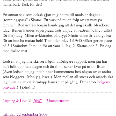
hanterbart. Tack för det!
En annan sak som också gjort mig bättre till mods är dagens
"tömningspass" i Skatås. Ett varv på milen följt av ett varv på
femman. Redan från början kände jag att det nog skulle bli rekord
idag. Benen kändes superpigga trots att jag ätit extremt dåligt (alltså
för lite) idag. Milen avklarades på drygt 54min vilket är väldigt bra
för att inte ha maxat helt! Totaltiden blev 1:19:45 vilket ger en pace
på 5:18min/km. Inte illa för att vara 1. Jag, 2. Skatås och 3. En dag
med förlite mat!
Ledsen att jag inte skriver någon utförligare rapport, men jag har
haft fullt upp hela dagen och än finns saker kvar på to-do-listan.
(Även ledsen att jag inte hinner kommentera hos någon av er andra
söta bloggers.. Men jag läser!). Men mellan all stress och ätande ska
jag njuta av att en formtopp kanske är på gång. Detta trots
helgens
bravader
! Tjoho! :D
Löpning & Livet
kl.
20:47
7 kommentarer:
måndag 22 september 2008