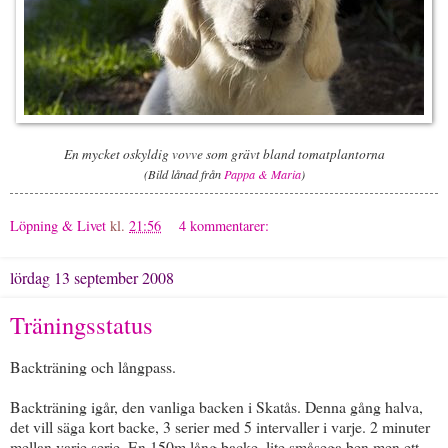
En mycket oskyldig vovve som grävt bland tomatplantorna
(Bild lånad från
Pappa & Maria
)
Löpning & Livet
kl.
21:56
4 kommentarer:
lördag 13 september 2008
Träningsstatus
Backträning och långpass.
Backträning igår, den vanliga backen i Skatås. Denna gång halva,
det vill säga kort backe, 3 serier med 5 intervaller i varje. 2 minuter
mellan varje serie. En 150m lång backe, lite småsega ben men ett