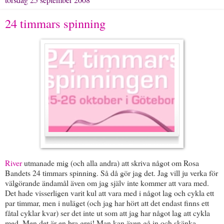
24 timmars spinning
River
utmanade mig (och alla andra) att skriva något om Rosa
Bandets 24 timmars spinning. Så då gör jag det. Jag vill ju verka för
välgörande ändamål även om jag själv inte kommer att vara med.
Det hade visserligen varit kul att vara med i något lag och cykla ett
par timmar, men i nuläget (och jag har hört att det endast finns ett
fåtal cyklar kvar) ser det inte ut som att jag har något lag att cykla
med. Men det är en bra grej! Man kan även gå in och skänka