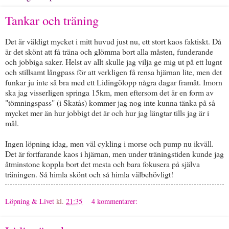
Tankar och träning
Det är väldigt mycket i mitt huvud just nu, ett stort kaos faktiskt. Då
är det skönt att få träna och glömma bort alla måsten, funderande
och jobbiga saker. Helst av allt skulle jag vilja ge mig ut på ett lugnt
och stillsamt långpass för att verkligen få rensa hjärnan lite, men det
funkar ju inte så bra med ett Lidingölopp några dagar framåt. Imorn
ska jag visserligen springa 15km, men eftersom det är en form av
"tömningspass" (i Skatås) kommer jag nog inte kunna tänka på så
mycket mer än hur jobbigt det är och hur jag längtar tills jag är i
mål.
Ingen löpning idag, men väl cykling i morse och pump nu ikväll.
Det är fortfarande kaos i hjärnan, men under träningstiden kunde jag
åtminstone koppla bort det mesta och bara fokusera på själva
träningen. Så himla skönt och så himla välbehövligt!
Löpning & Livet
kl.
21:35
4 kommentarer: