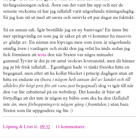
tävlingssäsongen också. Även om det varit lite upp och ner de
senaste veckorna så har jag iallafall varit någorlunda träningsduglig.
Så jag kan stå ut med att snora och snörvla ett par dagar nu faktiskt.
Så en annan sak. Igår beställde jag en ny barnvagn! En ännu lite
mer springvänlig en som jag är säker på att vi kommer ha massvis
av glädje av. En nästan ren löpvagn men som även är någorlunda
smidig även i vardagen och exakt den jag velat ha ända sedan jag
fick förmånen att
testa
den när Sixten var några månader
gammal.Tyvärr är det ju ett antal veckors leveranstid, men då hinner
jag ju bli frisk iallafall... Egentligen hade vi tänkt försöka hitta en
begagnad, men efter att ha kollat blocket i princip dagligen utan att
hitta en endaste en (
bara i någon helt annan del av landet och till
alldeles för högt pris för att vara just begagnad
) slog vi igår till när
den var lite rabatterad på en webshop. Det kanske är bäst att
förtydliga att det inte är någon ny bäbis som ska ha den (
Iallafall
inte än, men förhoppningsvis någon gång i framtiden.
) utan bara
Sixten som får uppgradera sig lite :)
Löpning & Livet
kl.
09:32
11 kommentarer: