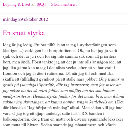
Löpning & Livet
kl.
09:31
5 kommentarer:
måndag 29 oktober 2012
En snutt styrka
Idag är jag ledig. Ett bra tillfälle att ta tag i styrketräningen som
(återigen...) verkligen har bortprioriterats. Ok, nu har jag ju varit
sjuk och det är ju i och för sig inte samma sak som att prioritera
bort, men ändå. Först tänkte jag att det ju inte alls är någon idé, att
jag lika gärna kan ta tag i det nästa vecka, efter att vi har varit i
London och jag är åter i rutinerna. Då när jag till och med ska
skaffa ett (tillfälligt) gymkort på ett ställe nära jobbet. (
Jag tränar ju
gratis på (samtliga) Sportlife, där jag instruerar, men jag inser att
jag måste ha det så nära jobbet som möjligt om det ska hinnas
med/prioriteras
.
Hemmastyrka funkar för det mesta bra, men ibland
saknar jag skivstänger, att kunna hoppa, tyngre kettlebells etc
.) Det
där klassiska "Jag börjar på måndag" alltså. Men sådan vill jag inte
vara så jag tog ett djupt andetag, satte fast TRX-banden i
balkongdörren, drog fram en matta och diverse spännande leksaker
som muta till Sixten. Sedan startade jag tabatatimern och körde.