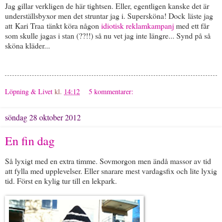
Jag gillar verkligen de här tightsen. Eller, egentligen kanske det är
underställsbyxor men det struntar jag i. Supersköna! Dock läste jag
att Kari Traa tänkt köra någon
idiotisk reklamkampanj
med ett får
som skulle jagas i stan (??!!) så nu vet jag inte längre... Synd på så
sköna kläder...
Löpning & Livet
kl.
14:12
5 kommentarer:
söndag 28 oktober 2012
En fin dag
Så lyxigt med en extra timme. Sovmorgon men ändå massor av tid
att fylla med upplevelser. Eller snarare mest vardagsfix och lite lyxig
tid. Först en kylig tur till en lekpark.