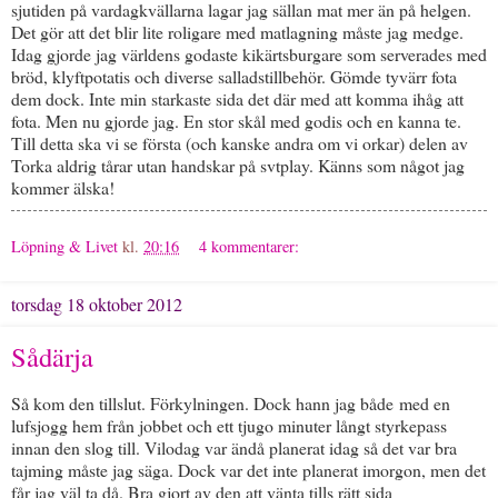
sjutiden på vardagkvällarna lagar jag sällan mat mer än på helgen.
Det gör att det blir lite roligare med matlagning måste jag medge.
Idag gjorde jag världens godaste kikärtsburgare som serverades med
bröd, klyftpotatis och diverse salladstillbehör. Gömde tyvärr fota
dem dock. Inte min starkaste sida det där med att komma ihåg att
fota. Men nu gjorde jag. En stor skål med godis och en kanna te.
Till detta ska vi se första (och kanske andra om vi orkar) delen av
Torka aldrig tårar utan handskar på svtplay. Känns som något jag
kommer älska!
Löpning & Livet
kl.
20:16
4 kommentarer:
torsdag 18 oktober 2012
Sådärja
Så kom den tillslut. Förkylningen. Dock hann jag både med en
lufsjogg hem från jobbet och ett tjugo minuter långt styrkepass
innan den slog till. Vilodag var ändå planerat idag så det var bra
tajming måste jag säga. Dock var det inte planerat imorgon, men det
får jag väl ta då. Bra gjort av den att vänta tills rätt sida