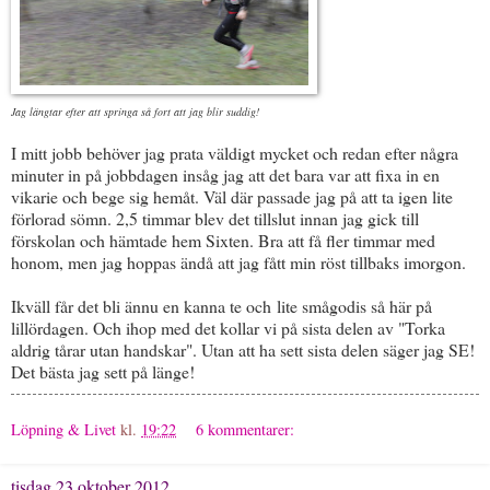
Jag längtar efter att springa så fort att jag blir suddig!
I mitt jobb behöver jag prata väldigt mycket och redan efter några
minuter in på jobbdagen insåg jag att det bara var att fixa in en
vikarie och bege sig hemåt. Väl där passade jag på att ta igen lite
förlorad sömn. 2,5 timmar blev det tillslut innan jag gick till
förskolan och hämtade hem Sixten. Bra att få fler timmar med
honom, men jag hoppas ändå att jag fått min röst tillbaks imorgon.
Ikväll får det bli ännu en kanna te och lite smågodis så här på
lillördagen. Och ihop med det kollar vi på sista delen av "Torka
aldrig tårar utan handskar". Utan att ha sett sista delen säger jag SE!
Det bästa jag sett på länge!
Löpning & Livet
kl.
19:22
6 kommentarer:
tisdag 23 oktober 2012