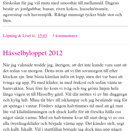
förskolan får jag väl muta med smoothie till mellanmål. Dagens
består av jordgubbar, banan, riven kokos, hasselnötssmör,
agavesirap och havremjölk. Riktigt mumsigt tycker både stor och
liten.
Löpning & Livet
kl.
15:03
3 kommentarer:
Hässelbyloppet 2012
När jag vaknade trodde jag, återigen, att det inte kunde vara sant att
det redan var morgon. Detta trots att vi fått sovmorgon till efter
klockan sju. Inte bästa känslan inför ett lopp, men det var bara att
tvinga sig upp. På med kläder, in med frukost och sedan vänta in
barnvakten. Srax före tio kom vi iväg och tog gröna linjen hela
långa vägen ut till Hässelby gård. Väl där möttes vi av lite duggregn
och kylig luft. Mina tår blev till isklumpar och jag bestämde mig för
att springa i vantar. Fördrev någon halvtimmes tid med att gå runt
lite vid klädinlämningen och drack kaffe för att försöka hålla oss
något sånär varma. Med en halvtimme kvar till start drog vi av oss
alla överdragskläder och började värma upp. Det kändes stelt, segt
och kallt. Iskallt. Väl i startfållan började jag dock tina upp något,