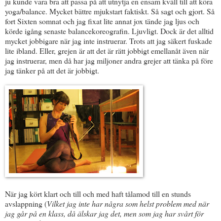
ju kunde vara bra att passa på att utnytja en ensam kväll till att köra
yoga/balance. Mycket bättre mjukstart faktiskt. Så sagt och gjort. Så
fort Sixten somnat och jag fixat lite annat jox tände jag ljus och
körde igång senaste balancekoreografin. Ljuvligt. Dock är det alltid
mycket jobbigare när jag inte instruerar. Trots att jag säkert fuskade
lite ibland. Eller, grejen är att det är rätt jobbigt emellanåt även när
jag instruerar, men då har jag miljoner andra grejer att tänka på före
jag tänker på att det är jobbigt.
När jag kört klart och till och med haft tålamod till en stunds
avslappning (
Vilket jag inte har några som helst problem med när
jag går på en klass, då älskar jag det, men som jag har svårt för