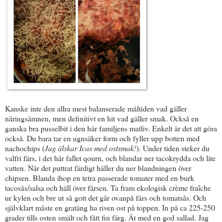
Kanske inte den allra mest balanserade måltiden vad gäller
näringsämnen, men definitivt en hit vad gäller smak. Också en
ganska bra pusselbit i den här familjens matliv. Enkelt är det att göra
också. Du bara tar en ugnsäker form och fyller upp botten med
nachochips (
Jag älskar Icas med ostsmak!
). Under tiden steker du
valfri färs, i det här fallet qourn, och blandar ner tacokrydda och lite
vatten. När det puttrat färdigt häller du ner blandningen över
chipsen. Blanda ihop en tetra passerade tomater med en burk
tacosås/salsa och häll över färsen. Ta fram ekologisk crème fraîche
ur kylen och bre ut så gott det går ovanpå färs och tomatsås. Och
självklart måste en gratäng ha riven ost på toppen. In på ca 225-250
grader tills osten smält och fått fin färg. Ät med en god sallad. Jag