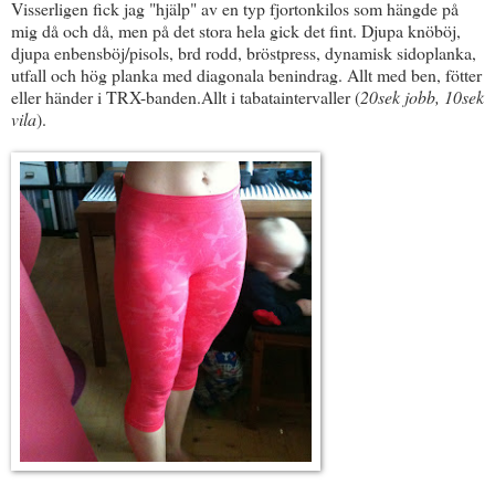
Visserligen fick jag "hjälp" av en typ fjortonkilos som hängde på
mig då och då, men på det stora hela gick det fint. Djupa knöböj,
djupa enbensböj/pisols, brd rodd, bröstpress, dynamisk sidoplanka,
utfall och hög planka med diagonala benindrag. Allt med ben, fötter
eller händer i TRX-banden.Allt i tabataintervaller (
20sek jobb, 10sek
vila
).