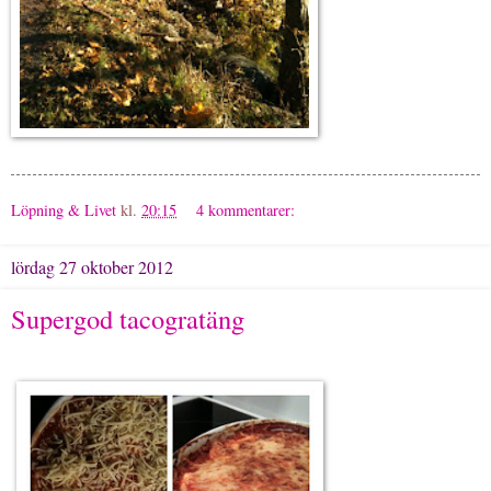
Löpning & Livet
kl.
20:15
4 kommentarer:
lördag 27 oktober 2012
Supergod tacogratäng