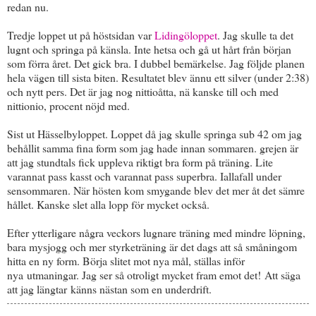
redan nu.
Tredje loppet ut på höstsidan var
Lidingöloppet
. Jag skulle ta det
lugnt och springa på känsla. Inte hetsa och gå ut hårt från början
som förra året. Det gick bra. I dubbel bemärkelse. Jag följde planen
hela vägen till sista biten. Resultatet blev ännu ett silver (under 2:38)
och nytt pers. Det är jag nog nittioåtta, nä kanske till och med
nittionio, procent nöjd med.
Sist ut Hässelbyloppet. Loppet då jag skulle springa sub 42 om jag
behållit samma fina form som jag hade innan sommaren. grejen är
att jag stundtals fick uppleva riktigt bra form på träning. Lite
varannat pass kasst och varannat pass superbra. Iallafall under
sensommaren. När hösten kom smygande blev det mer åt det sämre
hållet. Kanske slet alla lopp för mycket också.
Efter ytterligare några veckors lugnare träning med mindre löpning,
bara mysjogg och mer styrketräning är det dags att så småningom
hitta en ny form. Börja slitet mot nya mål, ställas inför
nya utmaningar. Jag ser så otroligt mycket fram emot det! Att säga
att jag längtar känns nästan som en underdrift.