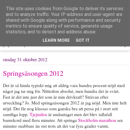
This site uses cookies from Google to deliver its services
Löpning & Livet
and to analyze traffic. Your IP address and user-agent are
shared with Google along with performance and security
metrics to ensure quality of service, generate usage
Mitt liv, mina tankar & min träning
statistics, and to detect and address abuse.
LEARN MORE
GOT IT
▼
onsdag 31 oktober 2012
Springsäsongen 2012
Det är så himla typiskt mig att aldrig vara hundra procent nöjd med
något jag tar mig för. Nittiofem absolut, men hundra det är svårt.
Fast är det inte just det som är min drivkraft? Strävan efter
utveckling? Jo. Med springsäsongen 2012 är jag nöjd. Men inte helt
nöjd. Det får nog klassas som ganska bra att persa på i stort sett
samtliga lopp.
Tjejmilen
är undantaget men det blev iallafall
banrekord med flera minuter. Att springa
Stockholm marathon
sex
minuter snabbare än sist trots att det var fyra grader varmt,