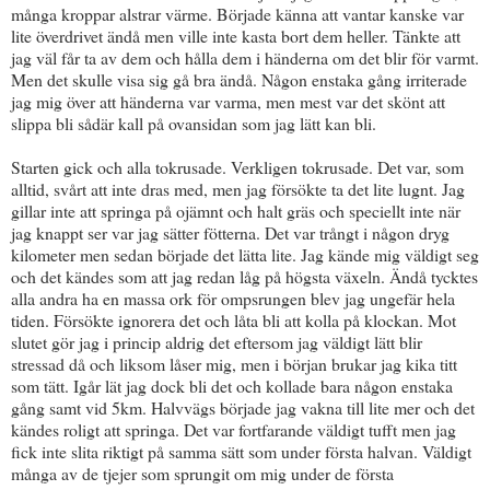
många kroppar alstrar värme. Började känna att vantar kanske var
lite överdrivet ändå men ville inte kasta bort dem heller. Tänkte att
jag väl får ta av dem och hålla dem i händerna om det blir för varmt.
Men det skulle visa sig gå bra ändå. Någon enstaka gång irriterade
jag mig över att händerna var varma, men mest var det skönt att
slippa bli sådär kall på ovansidan som jag lätt kan bli.
Starten gick och alla tokrusade. Verkligen tokrusade. Det var, som
alltid, svårt att inte dras med, men jag försökte ta det lite lugnt. Jag
gillar inte att springa på ojämnt och halt gräs och speciellt inte när
jag knappt ser var jag sätter fötterna. Det var trångt i någon dryg
kilometer men sedan började det lätta lite. Jag kände mig väldigt seg
och det kändes som att jag redan låg på högsta växeln. Ändå tycktes
alla andra ha en massa ork för ompsrungen blev jag ungefär hela
tiden. Försökte ignorera det och låta bli att kolla på klockan. Mot
slutet gör jag i princip aldrig det eftersom jag väldigt lätt blir
stressad då och liksom låser mig, men i början brukar jag kika titt
som tätt. Igår lät jag dock bli det och kollade bara någon enstaka
gång samt vid 5km. Halvvägs började jag vakna till lite mer och det
kändes roligt att springa. Det var fortfarande väldigt tufft men jag
fick inte slita riktigt på samma sätt som under första halvan. Väldigt
många av de tjejer som sprungit om mig under de första