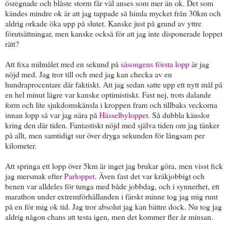
ösregnade och blåste storm får väl anses som mer än ok. Det som
kändes mindre ok är att jag tappade så himla mycket från 30km och
aldrig orkade öka upp på slutet. Kanske just på grund av yttre
förutsättningar, men kanske också för att jag inte disponerade loppet
rätt?
Att fixa milmålet med en sekund på
säsongens första lopp
är jag
nöjd med. Jag tror till och med jag kan checka av en
hundraprocentare där faktiskt. Att jag sedan satte upp ett nytt mål på
en hel minut lägre var kanske optimistiskt. Fast nej, trots dalande
form och lite sjukdomskänsla i kroppen fram och tillbaks veckorna
innan lopp så var jag nära på
Hässelbyloppet
. Så dubbla känslor
kring den där tiden. Fantastiskt nöjd med själva tiden om jag tänker
på allt, men samtidigt sur över dryga sekunden för långsam per
kilometer.
Att springa ett lopp över 5km är inget jag brukar göra, men visst fick
jag mersmak efter
Parloppet
. Även fast det var kräkjobbigt och
benen var alldeles för tunga med både jobbdag, och i synnerhet, ett
marathon under extremförhållanden i färskt minne tog jag mig runt
på en för mig ok tid. Jag tror absolut jag kan bättre dock. Nu tog jag
aldrig någon chans att testa igen, men det kommer fler år minsan.