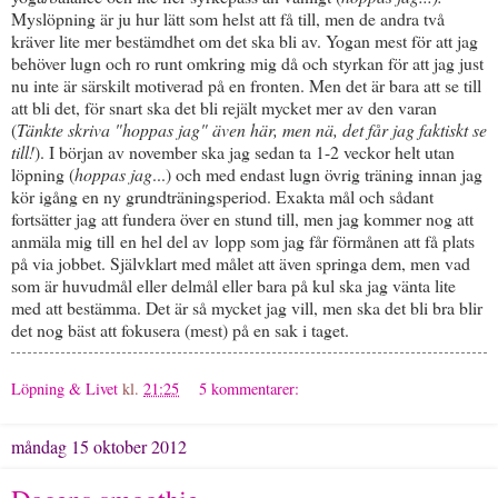
Myslöpning är ju hur lätt som helst att få till, men de andra två
kräver lite mer bestämdhet om det ska bli av. Yogan mest för att jag
behöver lugn och ro runt omkring mig då och styrkan för att jag just
nu inte är särskilt motiverad på en fronten. Men det är bara att se till
att bli det, för snart ska det bli rejält mycket mer av den varan
(
Tänkte skriva "hoppas jag" även här, men nä, det får jag faktiskt se
till!
). I början av november ska jag sedan ta 1-2 veckor helt utan
löpning (
hoppas jag
...) och med endast lugn övrig träning innan jag
kör igång en ny grundträningsperiod. Exakta mål och sådant
fortsätter jag att fundera över en stund till, men jag kommer nog att
anmäla mig till en hel del av lopp som jag får förmånen att få plats
på via jobbet. Självklart med målet att även springa dem, men vad
som är huvudmål eller delmål eller bara på kul ska jag vänta lite
med att bestämma. Det är så mycket jag vill, men ska det bli bra blir
det nog bäst att fokusera (mest) på en sak i taget.
Löpning & Livet
kl.
21:25
5 kommentarer:
måndag 15 oktober 2012