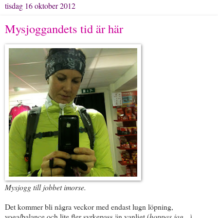
tisdag 16 oktober 2012
Mysjoggandets tid är här
Mysjogg till jobbet imorse.
Det kommer bli några veckor med endast lugn löpning,
yoga/balance och lite fler syrkepass än vanligt (
hoppas jag...).