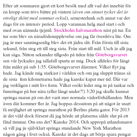
Efter att sommaren gjort ett kort besök med allt vad det innebär för
en kropp som trivs bättre på vintern (
även om sinnet tycker det är
otroligt skönt med sommar också
), semesterlunk och annat var det
dags för en intensiv period. Lopp varannan helg med start i och
med ovan nämnda tjejmil.
Stockholm halvmarathon
näst på tur. En
tur som blev en näradödenupplevelse om jag får överdriva lite. Om
jag är mer sanningsenlig blev det ett jädra slit. Från första till sista
sekund, från steg ett till steg sista. Från start till mål. Usch är allt jag
kan säga. Nitton sekunder tillgodo på tiden från
Göteborgsvarvet
sen vår lyckades jag iallafall spurta ur mig. Dock alldeles för långt
från målet på sub 1:35. Göteborgsvarvet däremot. Vilket flyt jag
hade. Jag kände mig starkast i världen och om jag sluppit tränas så
de sista fem kilometrarna hade jag kanske kapat mer tid. Där var
jag verkligen i mitt livs form. Vilket osökt leder mig in på tankar och
funeringar på hur nära (eller långt under?!) 3:20 jag skulle kunnat
springa maran på om det varit mer normala väderförhållanden. Men
även där kommer fler år. Jag hoppas dessutom på att något år snart
få möjlighet att springa marathon på Berlins platta gator. För 2013
är det väld dock försent då jag hörde att platserna sålde slut på ett
fåtal timmar. Om ens det? Kanske 2014. Och appropå utlandsmaror
så vill jag ju självklart springa stundande New York Marathon
någon gång i livet också. Kanske är det dags att börja spara pengar