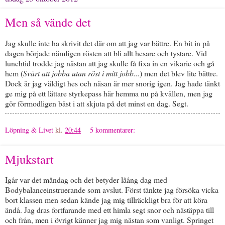
Men så vände det
Jag skulle inte ha skrivit det där om att jag var bättre. En bit in på
dagen började nämligen rösten att bli allt hesare och tystare. Vid
lunchtid trodde jag nästan att jag skulle få fixa in en vikarie och gå
hem (
Svårt att jobba utan röst i mitt jobb...
) men det blev lite bättre.
Dock är jag väldigt hes och näsan är mer snorig igen. Jag hade tänkt
ge mig på ett lättare styrkepass här hemma nu på kvällen, men jag
gör förmodligen bäst i att skjuta på det minst en dag. Segt.
Löpning & Livet
kl.
20:44
5 kommentarer:
Mjukstart
Igår var det måndag och det betyder låång dag med
Bodybalanceinstruerande som avslut. Först tänkte jag försöka vicka
bort klassen men sedan kände jag mig tillräckligt bra för att köra
ändå. Jag dras fortfarande med ett himla segt snor och nästäppa till
och från, men i övrigt känner jag mig nästan som vanligt. Springet