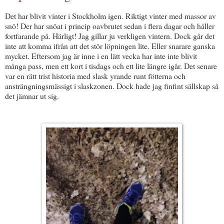
Det har blivit vinter i Stockholm igen. Riktigt vinter med massor av
snö! Der har snöat i princip oavbrutet sedan i flera dagar och håller
fortfarande på. Härligt! Jag gillar ju verkligen vintern. Dock går det
inte att komma ifrån att det stör löpningen lite. Eller snarare ganska
mycket. Eftersom jag är inne i en lätt vecka har inte inte blivit
många pass, men ett kort i tisdags och ett lite längre igår. Det senare
var en rätt trist historia med slask yrande runt fötterna och
ansträngningsmässigt i slaskzonen. Dock hade jag finfint sällskap så
det jämnar ut sig.