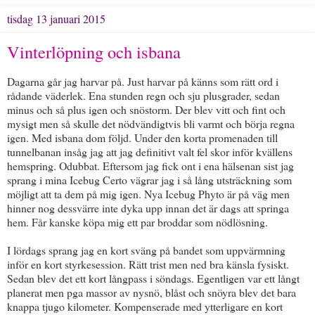
tisdag 13 januari 2015
Vinterlöpning och isbana
Dagarna går jag harvar på. Just harvar på känns som rätt ord i
rådande väderlek. Ena stunden regn och sju plusgrader, sedan
minus och så plus igen och snöstorm. Der blev vitt och fint och
mysigt men så skulle det nödvändigtvis bli varmt och börja regna
igen. Med isbana dom följd. Under den korta promenaden till
tunnelbanan insåg jag att jag definitivt valt fel skor inför kvällens
hemspring. Odubbat. Eftersom jag fick ont i ena hälsenan sist jag
sprang i mina Icebug Certo vägrar jag i så lång utsträckning som
möjligt att ta dem på mig igen. Nya Icebug Phyto är på väg men
hinner nog dessvärre inte dyka upp innan det är dags att springa
hem. Får kanske köpa mig ett par broddar som nödlösning.
I lördags sprang jag en kort sväng på bandet som uppvärmning
inför en kort styrkesession. Rätt trist men ned bra känsla fysiskt.
Sedan blev det ett kort långpass i söndags. Egentligen var ett långt
planerat men pga massor av nysnö, blåst och snöyra blev det bara
knappa tjugo kilometer. Kompenserade med ytterligare en kort