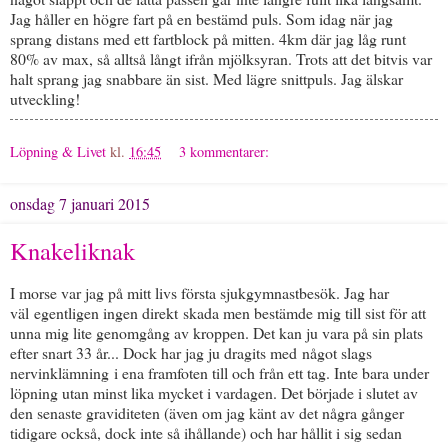
Jag håller en högre fart på en bestämd puls. Som idag när jag
sprang distans med ett fartblock på mitten. 4km där jag låg runt
80% av max, så alltså långt ifrån mjölksyran. Trots att det bitvis var
halt sprang jag snabbare än sist. Med lägre snittpuls. Jag älskar
utveckling!
Löpning & Livet
kl.
16:45
3 kommentarer:
onsdag 7 januari 2015
Knakeliknak
I morse var jag på mitt livs första sjukgymnastbesök. Jag har
väl egentligen ingen direkt skada men bestämde mig till sist för att
unna mig lite genomgång av kroppen. Det kan ju vara på sin plats
efter snart 33 år... Dock har jag ju dragits med något slags
nervinklämning i ena framfoten till och från ett tag. Inte bara under
löpning utan minst lika mycket i vardagen. Det började i slutet av
den senaste graviditeten (även om jag känt av det några gånger
tidigare också, dock inte så ihållande) och har hållit i sig sedan