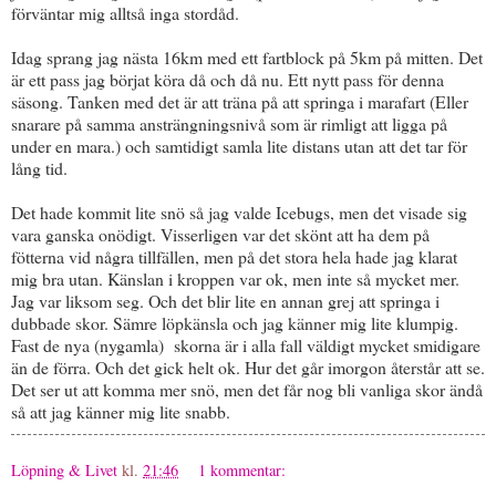
förväntar mig alltså inga stordåd.
Idag sprang jag nästa 16km med ett fartblock på 5km på mitten. Det
är ett pass jag börjat köra då och då nu. Ett nytt pass för denna
säsong. Tanken med det är att träna på att springa i marafart (Eller
snarare på samma ansträngningsnivå som är rimligt att ligga på
under en mara.) och samtidigt samla lite distans utan att det tar för
lång tid.
Det hade kommit lite snö så jag valde Icebugs, men det visade sig
vara ganska onödigt. Visserligen var det skönt att ha dem på
fötterna vid några tillfällen, men på det stora hela hade jag klarat
mig bra utan. Känslan i kroppen var ok, men inte så mycket mer.
Jag var liksom seg. Och det blir lite en annan grej att springa i
dubbade skor. Sämre löpkänsla och jag känner mig lite klumpig.
Fast de nya (nygamla) skorna är i alla fall väldigt mycket smidigare
än de förra. Och det gick helt ok. Hur det går imorgon återstår att se.
Det ser ut att komma mer snö, men det får nog bli vanliga skor ändå
så att jag känner mig lite snabb.
Löpning & Livet
kl.
21:46
1 kommentar: