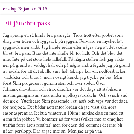
onsdag 28 januari 2015
Ett jättebra pass
Jag sprang ett så himla bra pass igår! Trots trött efter jobbet som
drog över tiden och ryggsäck på ryggen. Förvisso en mycket lätt
ryggsäck men ändå. Jag kände redan efter några steg att det skulle
bli ett bra pass. Bara det inte skulle bli för halt. Och det blev det
inte. Inte på det stora hela iallafall. På några ställen fick jag sakta
ner på grund av väldigt halt och på några andra fegade jag på grund
av rädsla för att det skulle vara halt (skarpa kurvor, nedförsbackar,
viadukter och broar), men i övrigt kunde jag trycka på bra. Men
först 5km progressivt genom stan och över söder. Över
Johanneshovsbron och strax därefter var det dags att stabilisera
ansträngningsnivån strax under mjölksyratröskeln. Och svisch vad
det gick! Ytterligare 5km passerade i ett nafs och vips var det daga
för nedjogg. Det bådar gott inför lördag då jag visst ska göra
säsongspremiär. Icebug winterrun 10km i mixlagklassen med ett
gäng från jobbet. Vi kommer gå för vinst (vilket inte är omöjligt
utifrån förra årets resultat) men för egen del kommer det inte bli
något perslopp. Där är jag inte än. Men jag är på väg!