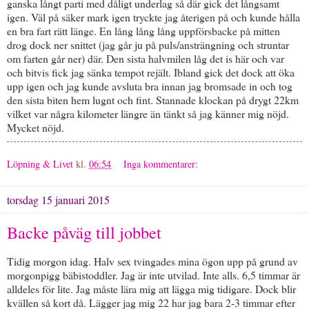
ganska långt parti med dåligt underlag så där gick det långsamt
igen. Väl på säker mark igen tryckte jag återigen på och kunde hålla
en bra fart rätt länge. En lång lång lång uppförsbacke på mitten
drog dock ner snittet (jag går ju på puls/ansträngning och struntar
om farten går ner) där. Den sista halvmilen låg det is här och var
och bitvis fick jag sänka tempot rejält. Ibland gick det dock att öka
upp igen och jag kunde avsluta bra innan jag bromsade in och tog
den sista biten hem lugnt och fint. Stannade klockan på drygt 22km
vilket var några kilometer längre än tänkt så jag känner mig nöjd.
Mycket nöjd.
Löpning & Livet
kl.
06:54
Inga kommentarer:
torsdag 15 januari 2015
Backe påväg till jobbet
Tidig morgon idag. Halv sex tvingades mina ögon upp på grund av
morgonpigg bäbistoddler. Jag är inte utvilad. Inte alls. 6,5 timmar är
alldeles för lite. Jag måste lära mig att lägga mig tidigare. Dock blir
kvällen så kort då. Lägger jag mig 22 har jag bara 2-3 timmar efter