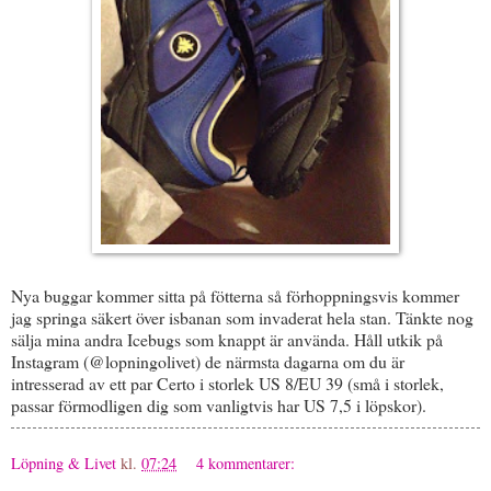
Nya buggar kommer sitta på fötterna så förhoppningsvis kommer
jag springa säkert över isbanan som invaderat hela stan. Tänkte nog
sälja mina andra Icebugs som knappt är använda. Håll utkik på
Instagram (@lopningolivet) de närmsta dagarna om du är
intresserad av ett par Certo i storlek US 8/EU 39 (små i storlek,
passar förmodligen dig som vanligtvis har US 7,5 i löpskor).
Löpning & Livet
kl.
07:24
4 kommentarer: