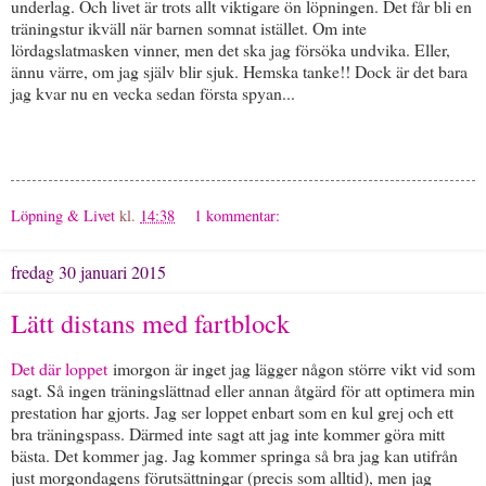
underlag. Och livet är trots allt viktigare ön löpningen. Det får bli en
träningstur ikväll när barnen somnat istället. Om inte
lördagslatmasken vinner, men det ska jag försöka undvika. Eller,
ännu värre, om jag själv blir sjuk. Hemska tanke!! Dock är det bara
jag kvar nu en vecka sedan första spyan...
Löpning & Livet
kl.
14:38
1 kommentar:
fredag 30 januari 2015
Lätt distans med fartblock
Det där loppet
imorgon är inget jag lägger någon större vikt vid som
sagt. Så ingen träningslättnad eller annan åtgärd för att optimera min
prestation har gjorts. Jag ser loppet enbart som en kul grej och ett
bra träningspass. Därmed inte sagt att jag inte kommer göra mitt
bästa. Det kommer jag. Jag kommer springa så bra jag kan utifrån
just morgondagens förutsättningar (precis som alltid), men jag