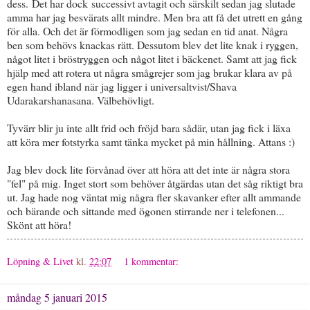
dess. Det har dock successivt avtagit och särskilt sedan jag slutade
amma har jag besvärats allt mindre. Men bra att få det utrett en gång
för alla. Och det är förmodligen som jag sedan en tid anat. Några
ben som behövs knackas rätt. Dessutom blev det lite knak i ryggen,
något litet i bröstryggen och något litet i bäckenet. Samt att jag fick
hjälp med att rotera ut några smågrejer som jag brukar klara av på
egen hand ibland när jag ligger i universaltvist/
Shava
Udarakarshanasana. Välbehövligt.
Tyvärr blir ju inte allt frid och fröjd bara sådär, utan jag fick i läxa
att köra mer fotstyrka samt tänka mycket på min hållning. Attans :)
Jag blev dock lite förvånad över att höra att det inte är några stora
"fel" på mig. Inget stort som behöver åtgärdas utan det såg riktigt bra
ut. Jag hade nog väntat mig några fler skavanker efter allt ammande
och bärande och sittande med ögonen stirrande ner i telefonen...
Skönt att höra!
Löpning & Livet
kl.
22:07
1 kommentar:
måndag 5 januari 2015