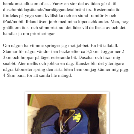
hemkomst allt som oftast. Varav en stor del av tiden går åt till
dusch/middagsätande/barnläggande/allmänt fix. Resterande tid
fördelas på yoga samt kvällsfika och en stund framför tv och
iPad/mobil. Ibland även jobb med mina löpcoachkunder. Men, nog
gnällt om tids- och sömnbrist nu, det lider väl de flesta av och det
handlar ju om prioriteringar.
Om någon halvtimme springer jag mot jobbet. En bit iallafall.
Stannar för några vändor i en backe efter ca 3,5km. Joggar ner 2-
3km och hoppar på tåget resterande bit. Duschar och fixar mig
snabbt. Äter mellis och jobbar en dag. Kanske blir det ytterligare
några kilometer spring den sista biten hem om jag känner mig pigg.
4-5km bara, för att samla lite mängd.