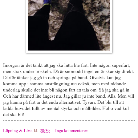
Imorgon är det tänkt att jag ska hitta lite fart. Inte någon superfart,
men strax under tröskeln. Då är snömodd inget en önskar sig direkt.
Därför tänker jag gå in och springa på band. Givetvis kan jag
komma upp i samma ansträngning ute också, men med rådande
underlag skulle det inte bli någon fart att tala om. Så jag ska gå in.
Och har därmed lite ångest nu. Jag gillar ju inte band. Alls. Men vill
jag känna på fart är det enda alternativet. Tyvärr. Det blir till att
ladda huvudet fullt av mental styrka och målbilder. Hoho vad kul
det ska bli!
Löpning & Livet
kl.
20:39
Inga kommentarer: