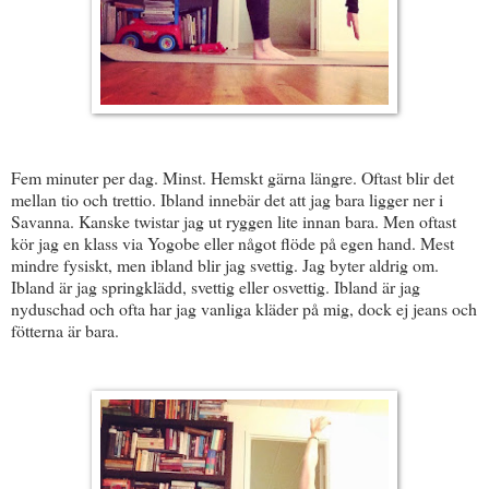
Fem minuter per dag. Minst. Hemskt gärna längre. Oftast blir det
mellan tio och trettio. Ibland innebär det att jag bara ligger ner i
Savanna. Kanske twistar jag ut ryggen lite innan bara. Men oftast
kör jag en klass via Yogobe eller något flöde på egen hand. Mest
mindre fysiskt, men ibland blir jag svettig. Jag byter aldrig om.
Ibland är jag springklädd, svettig eller osvettig. Ibland är jag
nyduschad och ofta har jag vanliga kläder på mig, dock ej jeans och
fötterna är bara.