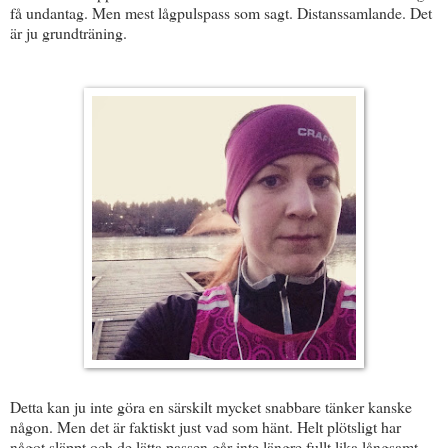
få undantag. Men mest lågpulspass som sagt. Distanssamlande. Det
är ju grundträning.
Detta kan ju inte göra en särskilt mycket snabbare tänker kanske
någon. Men det är faktiskt just vad som hänt. Helt plötsligt har
något släppt och de lätta passen går inte längre fullt lika långsamt.