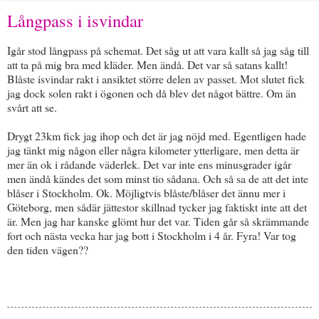
Långpass i isvindar
Igår stod långpass på schemat. Det såg ut att vara kallt så jag såg till
att ta på mig bra med kläder. Men ändå. Det var så satans kallt!
Blåste isvindar rakt i ansiktet större delen av passet. Mot slutet fick
jag dock solen rakt i ögonen och då blev det något bättre. Om än
svårt att se.
Drygt 23km fick jag ihop och det är jag nöjd med. Egentligen hade
jag tänkt mig någon eller några kilometer ytterligare, men detta är
mer än ok i rådande väderlek. Det var inte ens minusgrader igår
men ändå kändes det som minst tio sådana. Och så sa de att det inte
blåser i Stockholm. Ok. Möjligtvis blåste/blåser det ännu mer i
Göteborg, men sådär jättestor skillnad tycker jag faktiskt inte att det
är. Men jag har kanske glömt hur det var. Tiden går så skrämmande
fort och nästa vecka har jag bott i Stockholm i 4 år. Fyra! Var tog
den tiden vägen??