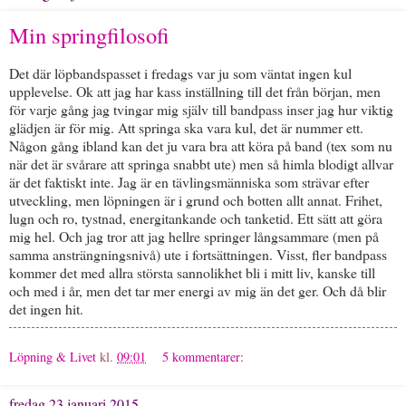
Min springfilosofi
Det där löpbandspasset i fredags var ju som väntat ingen kul
upplevelse. Ok att jag har kass inställning till det från början, men
för varje gång jag tvingar mig själv till bandpass inser jag hur viktig
glädjen är för mig. Att springa ska vara kul, det är nummer ett.
Någon gång ibland kan det ju vara bra att köra på band (tex som nu
när det är svårare att springa snabbt ute) men så himla blodigt allvar
är det faktiskt inte. Jag är en tävlingsmänniska som strävar efter
utveckling, men löpningen är i grund och botten allt annat. Frihet,
lugn och ro, tystnad, energitankande och tanketid. Ett sätt att göra
mig hel. Och jag tror att jag hellre springer långsammare (men på
samma ansträngningsnivå) ute i fortsättningen. Visst, fler bandpass
kommer det med allra största sannolikhet bli i mitt liv, kanske till
och med i år, men det tar mer energi av mig än det ger. Och då blir
det ingen hit.
Löpning & Livet
kl.
09:01
5 kommentarer:
fredag 23 januari 2015