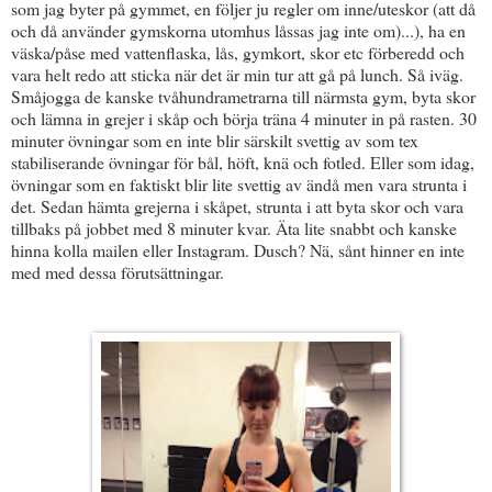
som jag byter på gymmet, en följer ju regler om inne/uteskor (att då
och då använder gymskorna utomhus låssas jag inte om)...), ha en
väska/påse med vattenflaska, lås, gymkort, skor etc förberedd och
vara helt redo att sticka när det är min tur att gå på lunch. Så iväg.
Småjogga de kanske tvåhundrametrarna till närmsta gym, byta skor
och lämna in grejer i skåp och börja träna 4 minuter in på rasten. 30
minuter övningar som en inte blir särskilt svettig av som tex
stabiliserande övningar för bål, höft, knä och fotled. Eller som idag,
övningar som en faktiskt blir lite svettig av ändå men vara strunta i
det. Sedan hämta grejerna i skåpet, strunta i att byta skor och vara
tillbaks på jobbet med 8 minuter kvar. Äta lite snabbt och kanske
hinna kolla mailen eller Instagram. Dusch? Nä, sånt hinner en inte
med med dessa förutsättningar.