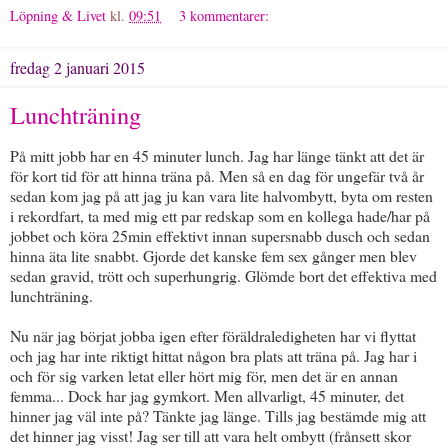
Löpning & Livet
kl.
09:51
3 kommentarer:
fredag 2 januari 2015
Lunchträning
På mitt jobb har en 45 minuter lunch. Jag har länge tänkt att det är
för kort tid för att hinna träna på. Men så en dag för ungefär två år
sedan kom jag på att jag ju kan vara lite halvombytt, byta om resten
i rekordfart, ta med mig ett par redskap som en kollega hade/har på
jobbet och köra 25min effektivt innan supersnabb dusch och sedan
hinna äta lite snabbt. Gjorde det kanske fem sex gånger men blev
sedan gravid, trött och superhungrig. Glömde bort det effektiva med
lunchträning.
Nu när jag börjat jobba igen efter föräldraledigheten har vi flyttat
och jag har inte riktigt hittat någon bra plats att träna på. Jag har i
och för sig varken letat eller hört mig för, men det är en annan
femma... Dock har jag gymkort. Men allvarligt, 45 minuter, det
hinner jag väl inte på? Tänkte jag länge. Tills jag bestämde mig att
det hinner jag visst! Jag ser till att vara helt ombytt (frånsett skor