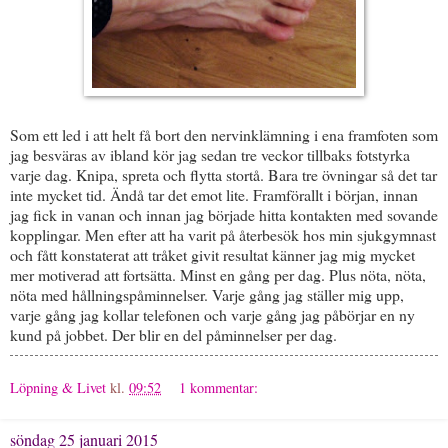
Som ett led i att helt få bort den nervinklämning i ena framfoten som
jag besväras av ibland kör jag sedan tre veckor tillbaks fotstyrka
varje dag. Knipa, spreta och flytta stortå. Bara tre övningar så det tar
inte mycket tid. Ändå tar det emot lite. Framförallt i början, innan
jag fick in vanan och innan jag började hitta kontakten med sovande
kopplingar. Men efter att ha varit på återbesök hos min sjukgymnast
och fått konstaterat att tråket givit resultat känner jag mig mycket
mer motiverad att fortsätta. Minst en gång per dag. Plus nöta, nöta,
nöta med hållningspåminnelser. Varje gång jag ställer mig upp,
varje gång jag kollar telefonen och varje gång jag påbörjar en ny
kund på jobbet. Der blir en del påminnelser per dag.
Löpning & Livet
kl.
09:52
1 kommentar:
söndag 25 januari 2015