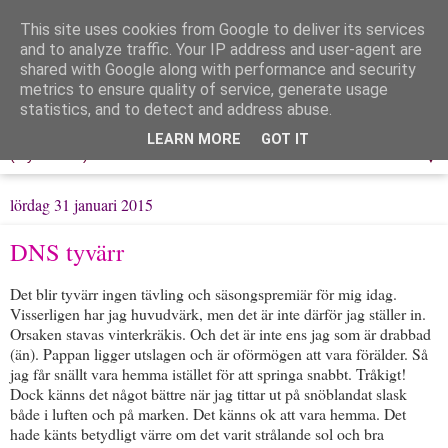
This site uses cookies from Google to deliver its services
Löpning & Livet
and to analyze traffic. Your IP address and user-agent are
shared with Google along with performance and security
metrics to ensure quality of service, generate usage
Mitt liv, mina tankar & min träning
statistics, and to detect and address abuse.
LEARN MORE
GOT IT
▼
lördag 31 januari 2015
DNS tyvärr
Det blir tyvärr ingen tävling och säsongspremiär för mig idag.
Visserligen har jag huvudvärk, men det är inte därför jag ställer in.
Orsaken stavas vinterkräkis. Och det är inte ens jag som är drabbad
(än). Pappan ligger utslagen och är oförmögen att vara förälder. Så
jag får snällt vara hemma istället för att springa snabbt. Tråkigt!
Dock känns det något bättre när jag tittar ut på snöblandat slask
både i luften och på marken. Det känns ok att vara hemma. Det
hade känts betydligt värre om det varit strålande sol och bra