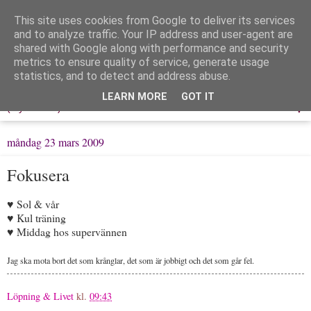
This site uses cookies from Google to deliver its services
Löpning & Livet
and to analyze traffic. Your IP address and user-agent are
shared with Google along with performance and security
metrics to ensure quality of service, generate usage
Mitt liv, mina tankar & min träning
statistics, and to detect and address abuse.
LEARN MORE
GOT IT
▼
måndag 23 mars 2009
Fokusera
♥ Sol & vår
♥ Kul träning
♥ Middag hos supervännen
Jag ska mota bort det som krånglar, det som är jobbigt och det som går fel.
Löpning & Livet
kl.
09:43