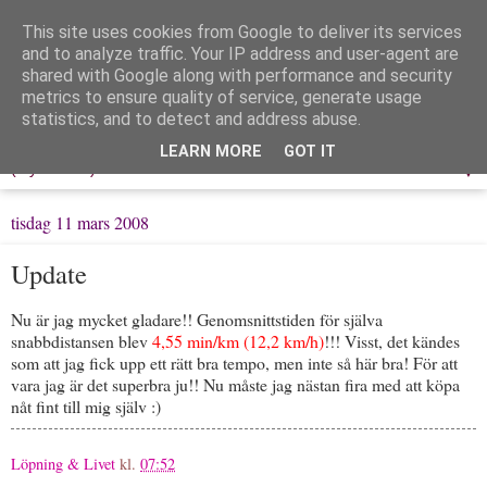
This site uses cookies from Google to deliver its services
Löpning & Livet
and to analyze traffic. Your IP address and user-agent are
shared with Google along with performance and security
metrics to ensure quality of service, generate usage
Mitt liv, mina tankar & min träning
statistics, and to detect and address abuse.
LEARN MORE
GOT IT
▼
tisdag 11 mars 2008
Update
Nu är jag mycket gladare!! Genomsnittstiden för själva
snabbdistansen blev
4,55 min/km (12,2 km/h)
!!! Visst, det kändes
som att jag fick upp ett rätt bra tempo, men inte så här bra! För att
vara jag är det superbra ju!! Nu måste jag nästan fira med att köpa
nåt fint till mig själv :)
Löpning & Livet
kl.
07:52