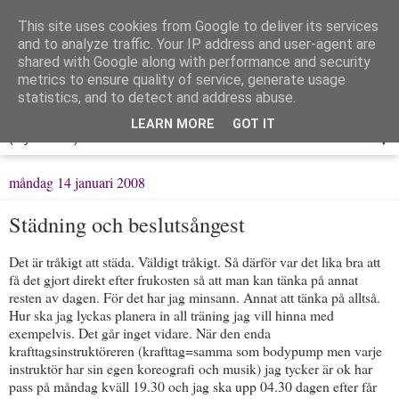
This site uses cookies from Google to deliver its services
Löpning & Livet
and to analyze traffic. Your IP address and user-agent are
shared with Google along with performance and security
metrics to ensure quality of service, generate usage
Mitt liv, mina tankar & min träning
statistics, and to detect and address abuse.
LEARN MORE
GOT IT
▼
måndag 14 januari 2008
Städning och beslutsångest
Det är tråkigt att städa. Väldigt tråkigt. Så därför var det lika bra att
få det gjort direkt efter frukosten så att man kan tänka på annat
resten av dagen. För det har jag minsann. Annat att tänka på alltså.
Hur ska jag lyckas planera in all träning jag vill hinna med
exempelvis. Det går inget vidare. När den enda
krafttagsinstruktöreren (krafttag=samma som bodypump men varje
instruktör har sin egen koreografi och musik) jag tycker är ok har
pass på måndag kväll 19.30 och jag ska upp 04.30 dagen efter får