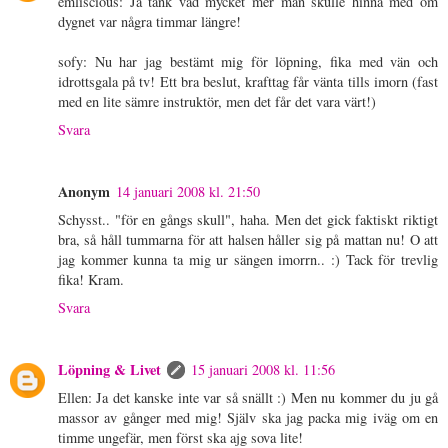
emliscious: Ja tänk vad mycket mer man skulle hinna med om
dygnet var några timmar längre!
sofy: Nu har jag bestämt mig för löpning, fika med vän och
idrottsgala på tv! Ett bra beslut, krafttag får vänta tills imorn (fast
med en lite sämre instruktör, men det får det vara värt!)
Svara
Anonym
14 januari 2008 kl. 21:50
Schysst.. "för en gångs skull", haha. Men det gick faktiskt riktigt
bra, så håll tummarna för att halsen håller sig på mattan nu! O att
jag kommer kunna ta mig ur sängen imorrn.. :) Tack för trevlig
fika! Kram.
Svara
Löpning & Livet
15 januari 2008 kl. 11:56
Ellen: Ja det kanske inte var så snällt :) Men nu kommer du ju gå
massor av gånger med mig! Själv ska jag packa mig iväg om en
timme ungefär, men först ska ajg sova lite!