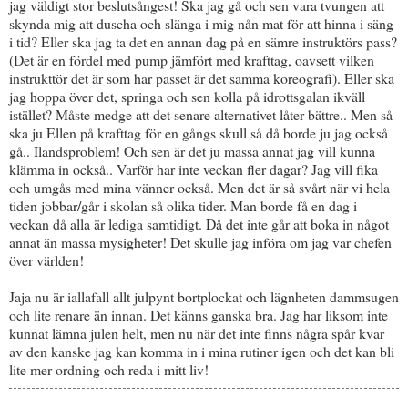
jag väldigt stor beslutsångest! Ska jag gå och sen vara tvungen att
skynda mig att duscha och slänga i mig nån mat för att hinna i säng
i tid? Eller ska jag ta det en annan dag på en sämre instruktörs pass?
(Det är en fördel med pump jämfört med krafttag, oavsett vilken
instrukttör det är som har passet är det samma koreografi). Eller ska
jag hoppa över det, springa och sen kolla på idrottsgalan ikväll
istället? Måste medge att det senare alternativet låter bättre.. Men så
ska ju Ellen på krafttag för en gångs skull så då borde ju jag också
gå.. Ilandsproblem! Och sen är det ju massa annat jag vill kunna
klämma in också.. Varför har inte veckan fler dagar? Jag vill fika
och umgås med mina vänner också. Men det är så svårt när vi hela
tiden jobbar/går i skolan så olika tider. Man borde få en dag i
veckan då alla är lediga samtidigt. Då det inte går att boka in något
annat än massa mysigheter! Det skulle jag införa om jag var chefen
över världen!
Jaja nu är iallafall allt julpynt bortplockat och lägnheten dammsugen
och lite renare än innan. Det känns ganska bra. Jag har liksom inte
kunnat lämna julen helt, men nu när det inte finns några spår kvar
av den kanske jag kan komma in i mina rutiner igen och det kan bli
lite mer ordning och reda i mitt liv!