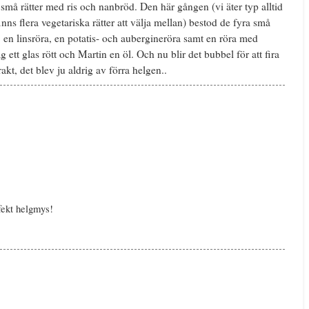
a små rätter med ris och nanbröd. Den här gången (vi äter typ alltid
finns flera vegetariska rätter att välja mellan) bestod de fyra små
), en linsröra, en potatis- och aubergineröra samt en röra med
ag ett glas rött och Martin en öl. Och nu blir det bubbel för att fira
rakt, det blev ju aldrig av förra helgen..
fekt helgmys!