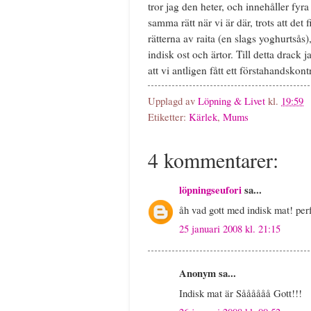
tror jag den heter, och innehåller fyr
samma rätt när vi är där, trots att det 
rätterna av raita (en slags yoghurtsås
indisk ost och ärtor. Till detta drack j
att vi antligen fått ett förstahandskont
Upplagd av
Löpning & Livet
kl.
19:59
Etiketter:
Kärlek
,
Mums
4 kommentarer:
löpningseufori
sa...
åh vad gott med indisk mat! per
25 januari 2008 kl. 21:15
Anonym sa...
Indisk mat är Såååååå Gott!!!