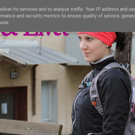
liver its services and to analyze traffic. Your IP address and us
rmance and security metrics to ensure quality of service, gene
& Livet
buse.
ning