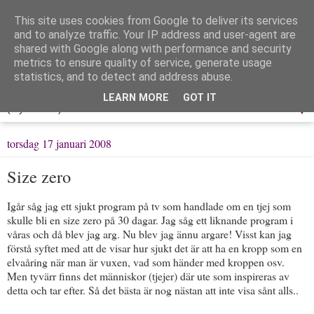
This site uses cookies from Google to deliver its services
Löpning & Livet
and to analyze traffic. Your IP address and user-agent are
shared with Google along with performance and security
metrics to ensure quality of service, generate usage
Mitt liv, mina tankar & min träning
statistics, and to detect and address abuse.
LEARN MORE
GOT IT
▼
torsdag 17 januari 2008
Size zero
Igår såg jag ett sjukt program på tv som handlade om en tjej som
skulle bli en size zero på 30 dagar. Jag såg ett liknande program i
våras och då blev jag arg. Nu blev jag ännu argare! Visst kan jag
förstå syftet med att de visar hur sjukt det är att ha en kropp som en
elvaåring när man är vuxen, vad som händer med kroppen osv.
Men tyvärr finns det människor (tjejer) där ute som inspireras av
detta och tar efter. Så det bästa är nog nästan att inte visa sånt alls..