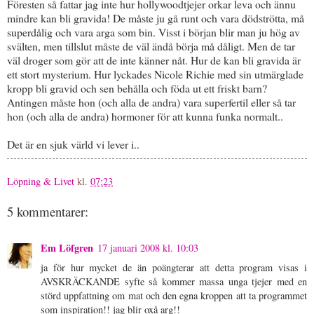
Föresten så fattar jag inte hur hollywoodtjejer orkar leva och ännu
mindre kan bli gravida! De måste ju gå runt och vara dödströtta, må
superdålig och vara arga som bin. Visst i början blir man ju hög av
svälten, men tillslut måste de väl ändå börja må dåligt. Men de tar
väl droger som gör att de inte känner nåt. Hur de kan bli gravida är
ett stort mysterium. Hur lyckades Nicole Richie med sin utmärglade
kropp bli gravid och sen behålla och föda ut ett friskt barn?
Antingen måste hon (och alla de andra) vara superfertil eller så tar
hon (och alla de andra) hormoner för att kunna funka normalt..
Det är en sjuk värld vi lever i..
Löpning & Livet
kl.
07:23
5 kommentarer:
Em Löfgren
17 januari 2008 kl. 10:03
ja för hur mycket de än poängterar att detta program visas i
AVSKRÄCKANDE syfte så kommer massa unga tjejer med en
störd uppfattning om mat och den egna kroppen att ta programmet
som inspiration!! jag blir oxå arg!!