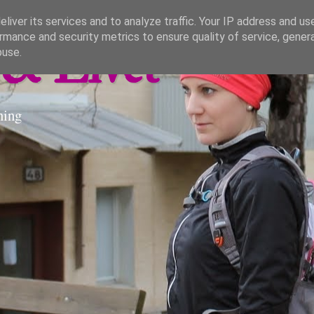
liver its services and to analyze traffic. Your IP address and us
rmance and security metrics to ensure quality of service, gene
& Livet
buse.
ning