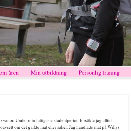
nom åren
Min utbildning
Personlig träning
lyxvanor. Under min fattigaste studentperiod försökte jag alltid
t, oavsett om det gällde mat eller saker. Jag handlade mat på Willys