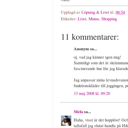
Upplagd av
Löpning & Livet
kl.
06:54
Etiketter:
Livet
,
Mums
,
Shopping
11 kommentarer:
Anonym sa...
oj, vad jag känner igen mig!
Samtidigt som det är skrämmande
fascinerande hur lite jag klarad
Jag anpassar mina levnadsvanor 
funktionskläder till joggingen, 
13 maj 2008 kl. 09:20
Mela
sa...
Haha, visst är det hopplöst! Och
iallafall jag slutat handla på H