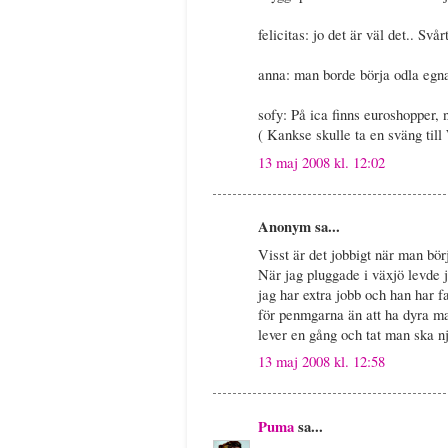
felicitas: jo det är väl det.. Svå
anna: man borde börja odla egn
sofy: På ica finns euroshopper, n
( Kankse skulle ta en sväng till
13 maj 2008 kl. 12:02
Anonym sa...
Visst är det jobbigt när man bör
När jag pluggade i växjö levde 
jag har extra jobb och han har f
för penmgarna än att ha dyra m
lever en gång och tat man ska n
13 maj 2008 kl. 12:58
Puma
sa...