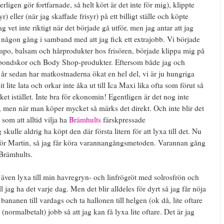
rligen gör fortfarnade, så helt kört är det inte för mig), klippte
) eller (när jag skaffade frisyr) på ett billigt ställe och köpte
 vet inte riktigt när det började gå utför, men jag antar att jag
någon gång i samband med att jag fick ett extrajobb. Vi började
mpo, balsam och hårprodukter hos frisören, började klippa mig på
bondskor och Body Shop-produkter. Eftersom både jag och
 år sedan har matkostnaderna ökat en hel del, vi är ju hungriga
it lite lata och orkar inte åka ut till Ica Maxi lika ofta som förut så
et istället. Inte bra för ekonomin! Egentligen är det nog inte
, men när man köper mycket så märks det direkt. Och inte blir det
r som att alltid vilja ha
Brämhults
färskpressade
 skulle aldrig ha köpt den där första litern för att lyxa till det. Nu
e för Martin, så jag får köra varannangångsmetoden. Varannan gång
 Brämhults.
även lyxa till min havregryn- och linfrögröt med solrosfrön och
ll jag ha det varje dag. Men det blir alldeles för dyrt så jag får nöja
nanen till vardags och ta hallonen till helgen (ok då, lite oftare
 (normalbetalt) jobb så att jag kan få lyxa lite oftare. Det är jag