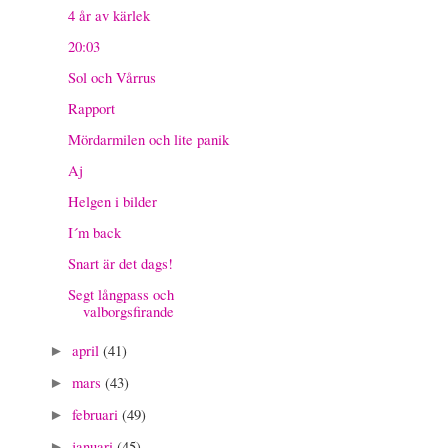
4 år av kärlek
20:03
Sol och Vårrus
Rapport
Mördarmilen och lite panik
Aj
Helgen i bilder
I´m back
Snart är det dags!
Segt långpass och
valborgsfirande
april
(41)
►
mars
(43)
►
februari
(49)
►
januari
(45)
►