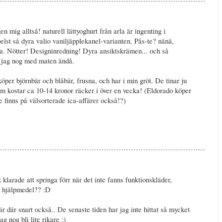
n mig alltså! naturell lättyoghurt från arla är ingenting i
lst så dyra valio vaniljäpplekanel-varianten. Pås-te? nänä,
ara. Nötter! Designinredning! Dyra ansiktskrämen... och så
r jag nog med maten ändå.
öper björnbär och blåbär, frusna, och har i min gröt. De tinar ju
om kostar ca 10-14 kronor räcker i över en vecka! (Eldorado köper
 finns på välsorterade ica-affärer också!?)
k klarade att springa förr när det inte fanns funktionskläder,
a hjälpmedel?? :D
är där snart också.. De senaste tiden har jag inte hittat så mycket
g nog bli lite rikare :)