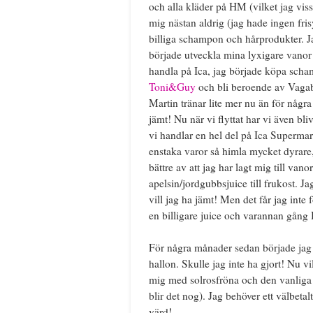
och alla kläder på HM (vilket jag visse
mig nästan aldrig (jag hade ingen frisyr
billiga schampon och hårprodukter. Jag
började utveckla mina lyxigare vanor 
handla på Ica, jag började köpa scha
Toni&Guy
och bli beroende av Vaga
Martin tränar lite mer nu än för några
jämt! Nu när vi flyttat har vi även bliv
vi handlar en hel del på Ica Supermark
enstaka varor så himla mycket dyrare
bättre av att jag har lagt mig till vano
apelsin/jordgubbsjuice till frukost. Jag
vill jag ha jämt! Men det får jag int
en billigare juice och varannan gång
För några månader sedan började jag 
hallon. Skulle jag inte ha gjort! Nu vi
mig med solrosfröna och den vanliga ba
blir det nog). Jag behöver ett välbetalt
värd!