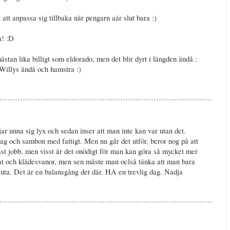
rt att anpassa sig tillbaka när pengarn aär slut bara :)
a! :D
ästan lika billigt som eldorado, men det blir dyrt i längden ändå :
 Willys ändå och hamstra :)
jar unna sig lyx och sedan inser att man inte kan var utan det.
jag och sambon med fattigt. Men nu går det utför, beror nog på att
ast jobb, men visst är det onödigt för man kan göra så mycket mer
at och klädesvanor, men sen måste man oclså tänka att man bara
juta. Det är en balansgång det där. HA en trevlig dag. Nadja