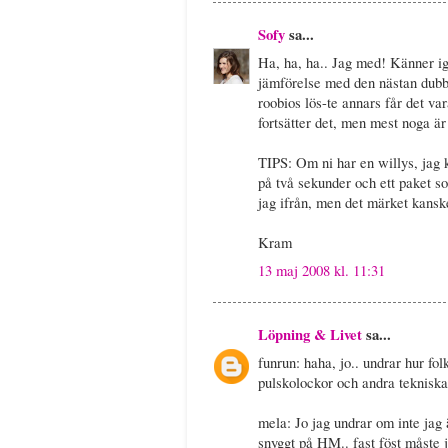
Sofy
sa...
Ha, ha, ha.. Jag med! Känner ige
jämförelse med den nästan dubbe
roobios lös-te annars får det v
fortsätter det, men mest noga ä
TIPS: Om ni har en willys, jag k
på två sekunder och ett paket s
jag ifrån, men det märket kanske
Kram
13 maj 2008 kl. 11:31
Löpning & Livet
sa...
funrun: haha, jo.. undrar hur fol
pulskolockor och andra teknisk
mela: Jo jag undrar om inte jag 
snyggt på HM.. fast föst måste ja