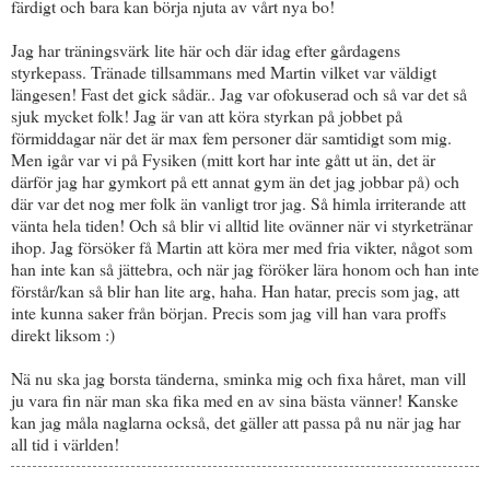
färdigt och bara kan börja njuta av vårt nya bo!
Jag har träningsvärk lite här och där idag efter gårdagens
styrkepass. Tränade tillsammans med Martin vilket var väldigt
längesen! Fast det gick sådär.. Jag var ofokuserad och så var det så
sjuk mycket folk! Jag är van att köra styrkan på jobbet på
förmiddagar när det är max fem personer där samtidigt som mig.
Men igår var vi på Fysiken (mitt kort har inte gått ut än, det är
därför jag har gymkort på ett annat gym än det jag jobbar på) och
där var det nog mer folk än vanligt tror jag. Så himla irriterande att
vänta hela tiden! Och så blir vi alltid lite ovänner när vi styrketränar
ihop. Jag försöker få Martin att köra mer med fria vikter, något som
han inte kan så jättebra, och när jag föröker lära honom och han inte
förstår/kan så blir han lite arg, haha. Han hatar, precis som jag, att
inte kunna saker från början. Precis som jag vill han vara proffs
direkt liksom :)
Nä nu ska jag borsta tänderna, sminka mig och fixa håret, man vill
ju vara fin när man ska fika med en av sina bästa vänner! Kanske
kan jag måla naglarna också, det gäller att passa på nu när jag har
all tid i världen!