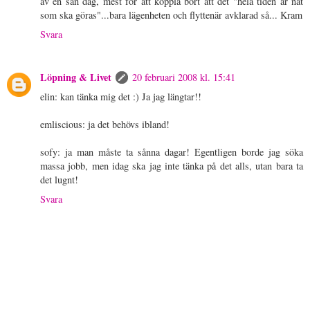
av en sån dag, mest för att koppla bort att det "hela tiden är nåt
som ska göras"...bara lägenheten och flyttenär avklarad så... Kram
Svara
Löpning & Livet
20 februari 2008 kl. 15:41
elin: kan tänka mig det :) Ja jag längtar!!
emliscious: ja det behövs ibland!
sofy: ja man måste ta sånna dagar! Egentligen borde jag söka
massa jobb, men idag ska jag inte tänka på det alls, utan bara ta
det lugnt!
Svara