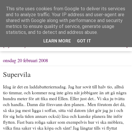
This site uses cookies from Google to deliver its services
Löpning & Livet
and to analyze traffic. Your IP address and user-agent are
shared with Google along with performance and security
metrics to ensure quality of service, generate usage
Mitt liv, mina tankar & min träning
statistics, and to detect and address abuse.
LEARN MORE
GOT IT
▼
onsdag 20 februari 2008
Supervila
Idag är det en laddabatteriernadag. Jag har sovit till halv tio, alltså
tio timmar, och kommer nog inte göra nåt jobbigare än att gå några
hundra meter för att fika med Ellen. Eller just det.. Vi ska ju tvätta
och handla.. Damn där försvann den planen.. Men förutom det då,
så ska jag mest ligga i soffan, sitta vid datorn (det gör jag ju i och
för sig hela tiden annars också) läsa och kanske planera lite inför
flytten. Fast bara roliga saker som exempelvis hur vi ska möblera,
vilka fina saker vi ska köpa och sånt! Jag längtar tills vi flyttat