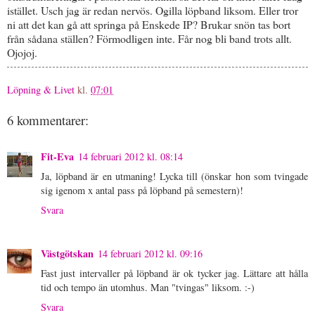
istället. Usch jag är redan nervös. Ogilla löpband liksom. Eller tror
ni att det kan gå att springa på Enskede IP? Brukar snön tas bort
från sådana ställen? Förmodligen inte. Får nog bli band trots allt.
Ojojoj.
Löpning & Livet
kl.
07:01
6 kommentarer:
Fit-Eva
14 februari 2012 kl. 08:14
Ja, löpband är en utmaning! Lycka till (önskar hon som tvingade
sig igenom x antal pass på löpband på semestern)!
Svara
Västgötskan
14 februari 2012 kl. 09:16
Fast just intervaller på löpband är ok tycker jag. Lättare att hålla
tid och tempo än utomhus. Man "tvingas" liksom. :-)
Svara