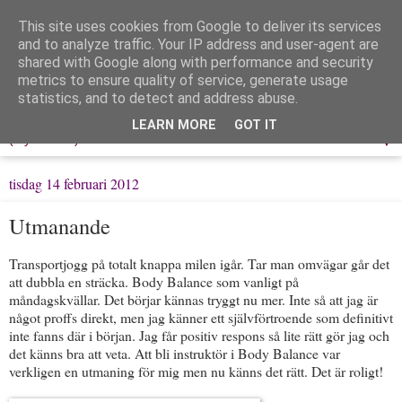
This site uses cookies from Google to deliver its services
Löpning & Livet
and to analyze traffic. Your IP address and user-agent are
shared with Google along with performance and security
metrics to ensure quality of service, generate usage
Mitt liv, mina tankar & min träning
statistics, and to detect and address abuse.
LEARN MORE
GOT IT
▼
tisdag 14 februari 2012
Utmanande
Transportjogg på totalt knappa milen igår. Tar man omvägar går det
att dubbla en sträcka. Body Balance som vanligt på
måndagskvällar. Det börjar kännas tryggt nu mer. Inte så att jag är
något proffs direkt, men jag känner ett självförtroende som definitivt
inte fanns där i början. Jag får positiv respons så lite rätt gör jag och
det känns bra att veta. Att bli instruktör i Body Balance var
verkligen en utmaning för mig men nu känns det rätt. Det är roligt!