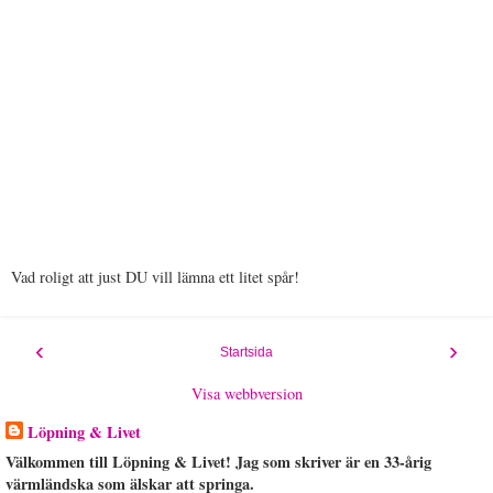
Vad roligt att just DU vill lämna ett litet spår!
‹
›
Startsida
Visa webbversion
Löpning & Livet
Välkommen till Löpning & Livet! Jag som skriver är en 33-årig
värmländska som älskar att springa.