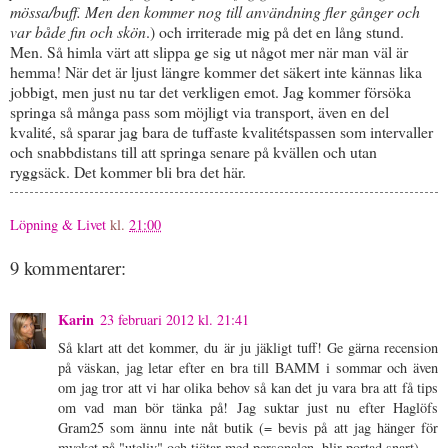
mössa/buff. Men den kommer nog till användning fler gånger och
var både fin och skön
.) och irriterade mig på det en lång stund.
Men. Så himla värt att slippa ge sig ut något mer när man väl är
hemma! När det är ljust längre kommer det säkert inte kännas lika
jobbigt, men just nu tar det verkligen emot. Jag kommer försöka
springa så många pass som möjligt via transport, även en del
kvalité, så sparar jag bara de tuffaste kvalitétspassen som intervaller
och snabbdistans till att springa senare på kvällen och utan
ryggsäck. Det kommer bli bra det här.
Löpning & Livet
kl.
21:00
9 kommentarer:
Karin
23 februari 2012 kl. 21:41
Så klart att det kommer, du är ju jäkligt tuff! Ge gärna recension
på väskan, jag letar efter en bra till BAMM i sommar och även
om jag tror att vi har olika behov så kan det ju vara bra att få tips
om vad man bör tänka på! Jag suktar just nu efter Haglöfs
Gram25 som ännu inte nåt butik (= bevis på att jag hänger för
mycket på "uteliv" och tjötar med personalen, blir portad snart)