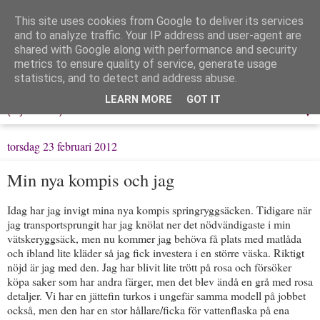
This site uses cookies from Google to deliver its services
Löpning & Livet
and to analyze traffic. Your IP address and user-agent are
shared with Google along with performance and security
metrics to ensure quality of service, generate usage
Mitt liv, mina tankar & min träning
statistics, and to detect and address abuse.
LEARN MORE
GOT IT
▼
torsdag 23 februari 2012
Min nya kompis och jag
Idag har jag invigt mina nya kompis springryggsäcken. Tidigare när
jag transportsprungit har jag knölat ner det nödvändigaste i min
vätskeryggsäck, men nu kommer jag behöva få plats med matlåda
och ibland lite kläder så jag fick investera i en större väska. Riktigt
nöjd är jag med den. Jag har blivit lite trött på rosa och försöker
köpa saker som har andra färger, men det blev ändå en grå med rosa
detaljer. Vi har en jättefin turkos i ungefär samma modell på jobbet
också, men den har en stor hållare/ficka för vattenflaska på ena