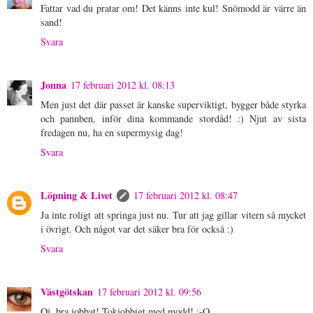
Fattar vad du pratar om! Det känns inte kul! Snömodd är värre än
sand!
Svara
Jonna
17 februari 2012 kl. 08:13
Men just det där passet är kanske superviktigt, bygger både styrka
och pannben, inför dina kommande stordåd! :) Njut av sista
fredagen nu, ha en supermysig dag!
Svara
Löpning & Livet
17 februari 2012 kl. 08:47
Ja inte roligt att springa just nu. Tur att jag gillar vitern så mycket
i övrigt. Och något var det säker bra för också :)
Svara
Västgötskan
17 februari 2012 kl. 09:56
Oj, bra jobbat! Tokjobbigt med modd! :-O