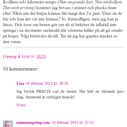
Kvällens tolv kilometer tempo (
5km stegrande fart, 5km tröskelfart,
2km nedvarvning
) kommer jag bevara i minnet och plocka fram
efter 30km när det börjar kännas lite tungt den 2:e juni. Värre än de
här tolv kan det väl inte kännas? Jo, förmodligen, men jag kan ju
låtsas. Och även om benen gör ont då så behöver de iallafall inte
springa i en decimeter snömodd där vristerna håller på att gå sönder
på köpet. Vilja behövdes ikväll. Tur att jag har ganska mycket av
den varan.
Löpning & Livet
kl.
20:25
10 kommentarer:
Lisa
16 februari 2012 kl. 20:36
Jag förstår PRECIS vad du menar. Har haft ett liknande pass
idag. Snömodd är verkligen hemskt!
Svara
mammaspring.com
16 februari 2012 kl. 21:41