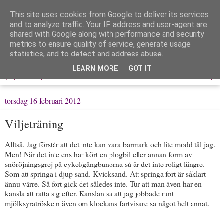
This site uses cookies from Google to deliver its services
Löpning & Livet
and to analyze traffic. Your IP address and user-agent are
shared with Google along with performance and security
metrics to ensure quality of service, generate usage
Mitt liv, mina tankar & min träning
statistics, and to detect and address abuse.
LEARN MORE
GOT IT
▼
torsdag 16 februari 2012
Viljeträning
Alltså. Jag förstår att det inte kan vara barmark och lite modd tål jag.
Men! När det inte ens har kört en plogbil eller annan form av
snöröjningsgrej på cykel/gångbanorna så är det inte roligt längre.
Som att springa i djup sand. Kvicksand. Att springa fort är såklart
ännu värre. Så fort gick det således inte. Tur att man även har en
känsla att rätta sig efter. Känslan sa att jag jobbade runt
mjölksyratröskeln även om klockans fartvisare sa något helt annat.