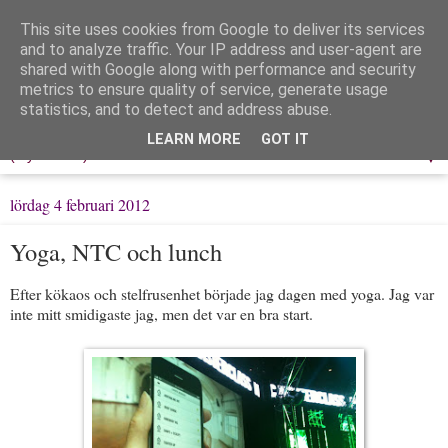
This site uses cookies from Google to deliver its services
Löpning & Livet
and to analyze traffic. Your IP address and user-agent are
shared with Google along with performance and security
metrics to ensure quality of service, generate usage
Mitt liv, mina tankar & min träning
statistics, and to detect and address abuse.
LEARN MORE
GOT IT
▼
lördag 4 februari 2012
Yoga, NTC och lunch
Efter kökaos och stelfrusenhet började jag dagen med yoga. Jag var
inte mitt smidigaste jag, men det var en bra start.