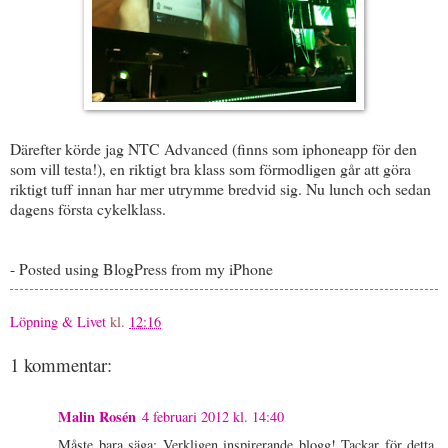
Därefter körde jag NTC Advanced (finns som iphoneapp för den
som vill testa!), en riktigt bra klass som förmodligen går att göra
riktigt tuff innan har mer utrymme bredvid sig. Nu lunch och sedan
dagens första cykelklass.
- Posted using BlogPress from my iPhone
Löpning & Livet
kl.
12:16
1 kommentar:
Malin Rosén
4 februari 2012 kl. 14:40
Måste bara säga; Verkligen inspirerande blogg! Tackar för detta.