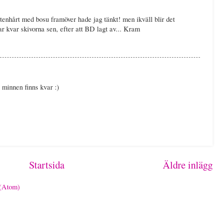
stenhårt med bosu framöver hade jag tänkt! men ikväll blir det
ar kvar skivorna sen, efter att BD lagt av... Kram
a minnen finns kvar :)
Startsida
Äldre inlägg
 (Atom)