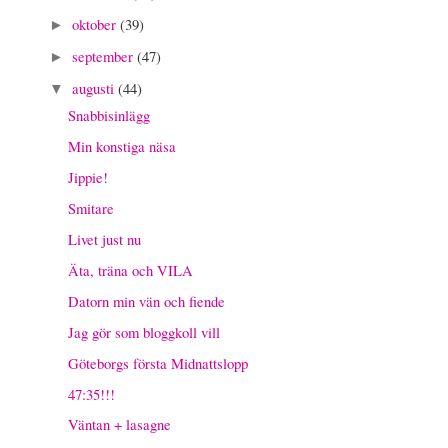
oktober
(39)
►
september
(47)
►
augusti
(44)
▼
Snabbisinlägg
Min konstiga näsa
Jippie!
Smitare
Livet just nu
Äta, träna och VILA
Datorn min vän och fiende
Jag gör som bloggkoll vill
Göteborgs första Midnattslopp
47:35!!!
Väntan + lasagne