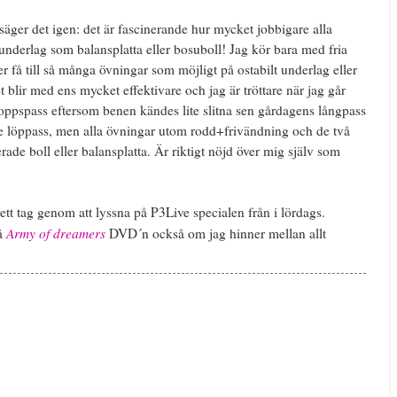
 säger det igen: det är fascinerande hur mycket jobbigare alla
 underlag som balansplatta eller bosuboll! Jag kör bara med fria
er få till så många övningar som möjligt på ostabilt underlag eller
t blir med ens mycket effektivare och jag är tröttare när jag går
kroppspass eftersom benen kändes lite slitna sen gårdagens långpass
e löppass, men alla övningar utom rodd+frivändning och de två
rade boll eller balansplatta. Är riktigt nöjd över mig själv som
ett tag genom att lyssna på P3Live specialen från i lördags.
Army of dreamers
på
DVD´n också om jag hinner mellan allt