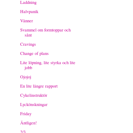
Laddning
Halvpanik
Vänner
Svammel om formtoppar och
sånt
Cravings
Change of plans
Lite löpning, lite styrka och lite
jobb
Ojojoj
En lite längre rapport
Cykelinstruktör
Lyckönskningar
Friday
Äntligen!
2/3