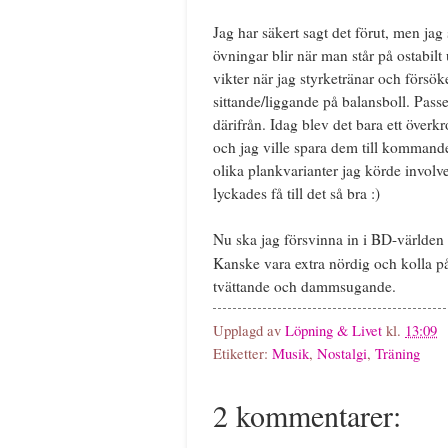
Jag har säkert sagt det förut, men jag
övningar blir när man står på ostabilt
vikter när jag styrketränar och försök
sittande/liggande på balansboll. Passe
därifrån. Idag blev det bara ett över
och jag ville spara dem till kommand
olika plankvarianter jag körde involve
lyckades få till det så bra :)
Nu ska jag försvinna in i BD-världen 
Kanske vara extra nördig och kolla 
tvättande och dammsugande.
Upplagd av
Löpning & Livet
kl.
13:09
Etiketter:
Musik
,
Nostalgi
,
Träning
2 kommentarer: