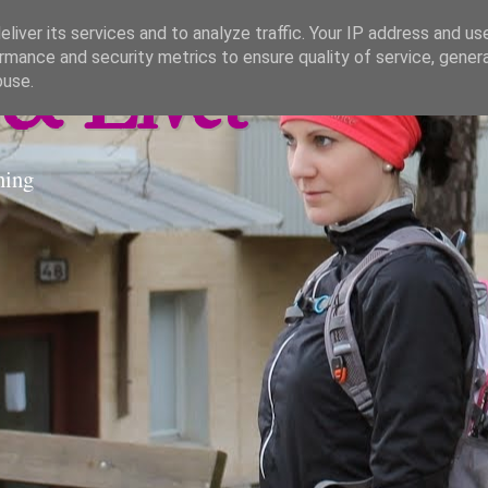
liver its services and to analyze traffic. Your IP address and us
rmance and security metrics to ensure quality of service, gene
& Livet
buse.
ning