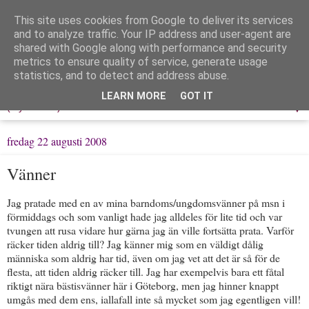
This site uses cookies from Google to deliver its services
Löpning & Livet
and to analyze traffic. Your IP address and user-agent are
shared with Google along with performance and security
metrics to ensure quality of service, generate usage
Mitt liv, mina tankar & min träning
statistics, and to detect and address abuse.
LEARN MORE
GOT IT
▼
fredag 22 augusti 2008
Vänner
Jag pratade med en av mina barndoms/ungdomsvänner på msn i
förmiddags och som vanligt hade jag alldeles för lite tid och var
tvungen att rusa vidare hur gärna jag än ville fortsätta prata. Varför
räcker tiden aldrig till? Jag känner mig som en väldigt dålig
människa som aldrig har tid, även om jag vet att det är så för de
flesta, att tiden aldrig räcker till. Jag har exempelvis bara ett fåtal
riktigt nära bästisvänner här i Göteborg, men jag hinner knappt
umgås med dem ens, iallafall inte så mycket som jag egentligen vill!