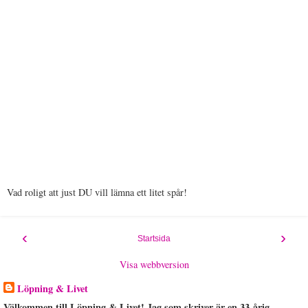
Vad roligt att just DU vill lämna ett litet spår!
‹
›
Startsida
Visa webbversion
Löpning & Livet
Välkommen till Löpning & Livet! Jag som skriver är en 33-årig