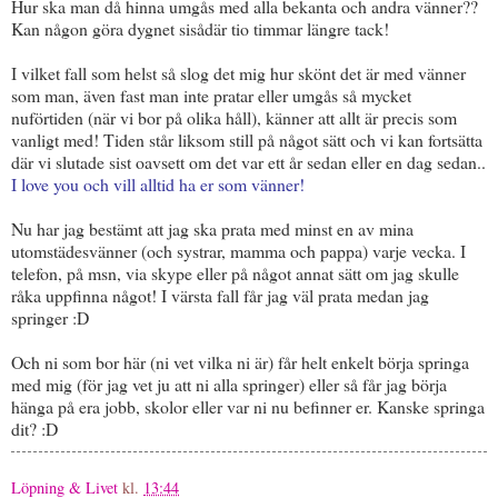
Hur ska man då hinna umgås med alla bekanta och andra vänner??
Kan någon göra dygnet sisådär tio timmar längre tack!
I vilket fall som helst så slog det mig hur skönt det är med vänner
som man, även fast man inte pratar eller umgås så mycket
nuförtiden (när vi bor på olika håll), känner att allt är precis som
vanligt med! Tiden står liksom still på något sätt och vi kan fortsätta
där vi slutade sist oavsett om det var ett år sedan eller en dag sedan..
I love you och vill alltid ha er som vänner!
Nu har jag bestämt att jag ska prata med minst en av mina
utomstädesvänner (och systrar, mamma och pappa) varje vecka. I
telefon, på msn, via skype eller på något annat sätt om jag skulle
råka uppfinna något! I värsta fall får jag väl prata medan jag
springer :D
Och ni som bor här (ni vet vilka ni är) får helt enkelt börja springa
med mig (för jag vet ju att ni alla springer) eller så får jag börja
hänga på era jobb, skolor eller var ni nu befinner er. Kanske springa
dit? :D
Löpning & Livet
kl.
13:44