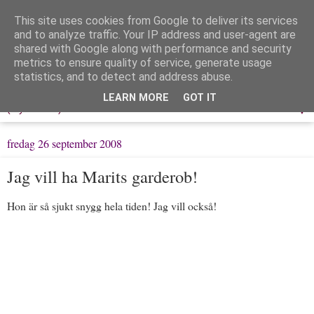
This site uses cookies from Google to deliver its services
Löpning & Livet
and to analyze traffic. Your IP address and user-agent are
shared with Google along with performance and security
metrics to ensure quality of service, generate usage
Mitt liv, mina tankar & min träning
statistics, and to detect and address abuse.
LEARN MORE
GOT IT
▼
fredag 26 september 2008
Jag vill ha Marits garderob!
Hon är så sjukt snygg hela tiden! Jag vill också!