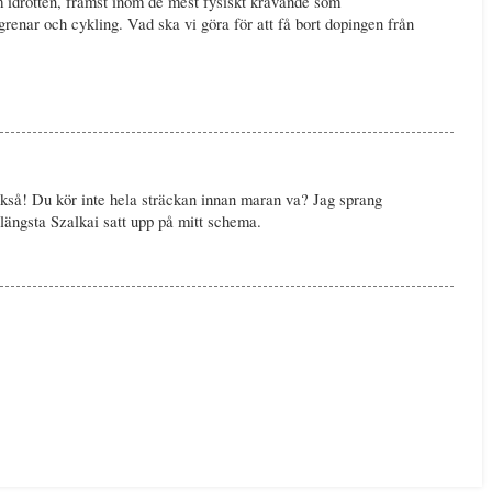
m idrotten, främst inom de mest fysiskt krävande som
sgrenar och cykling. Vad ska vi göra för att få bort dopingen från
kså! Du kör inte hela sträckan innan maran va? Jag sprang
 längsta Szalkai satt upp på mitt schema.