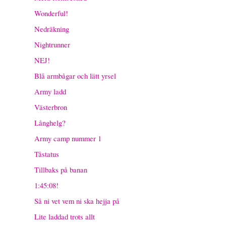
Wonderful!
Nedräkning
Nightrunner
NEJ!
Blå armbågar och lätt yrsel
Army ladd
Västerbron
Långhelg?
Army camp nummer 1
Tåstatus
Tillbaks på banan
1:45:08!
Så ni vet vem ni ska hejja på
Lite laddad trots allt