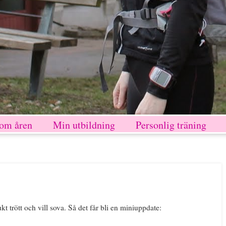
nom åren
Min utbildning
Personlig träning
kt trött och vill sova. Så det får bli en miniuppdate: