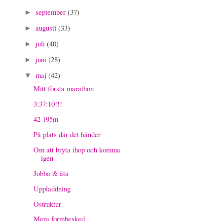
september
(37)
►
augusti
(33)
►
juli
(40)
►
juni
(28)
►
maj
(42)
▼
Mitt första marathon
3:37:10!!!
42 195m
På plats där det händer
Om att bryta ihop och komma
igen
Jobba & äta
Uppladdning
Ostruktur
Mera formbesked