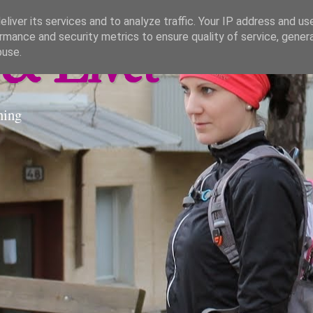
liver its services and to analyze traffic. Your IP address and us
rmance and security metrics to ensure quality of service, gene
& Livet
buse.
ning