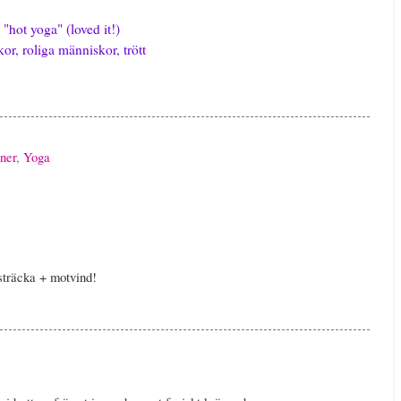
"hot yoga" (loved it!)
or, roliga människor, trött
ner
,
Yoga
sträcka + motvind!