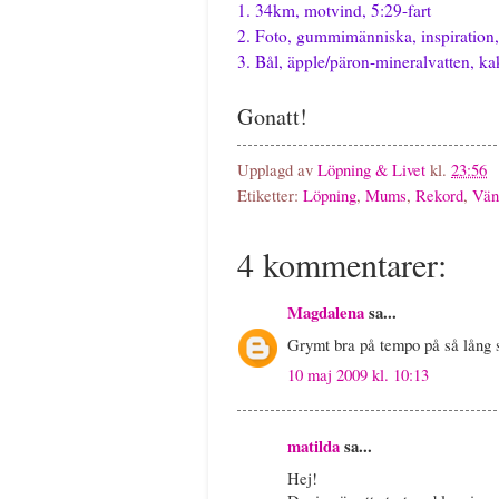
1. 34km, motvind, 5:29-fart
2. Foto, gummimänniska, inspiration, 
3. Bål, äpple/päron-mineralvatten, kak
Gonatt!
Upplagd av
Löpning & Livet
kl.
23:56
Etiketter:
Löpning
,
Mums
,
Rekord
,
Vän
4 kommentarer:
Magdalena
sa...
Grymt bra på tempo på så lång 
10 maj 2009 kl. 10:13
matilda
sa...
Hej!