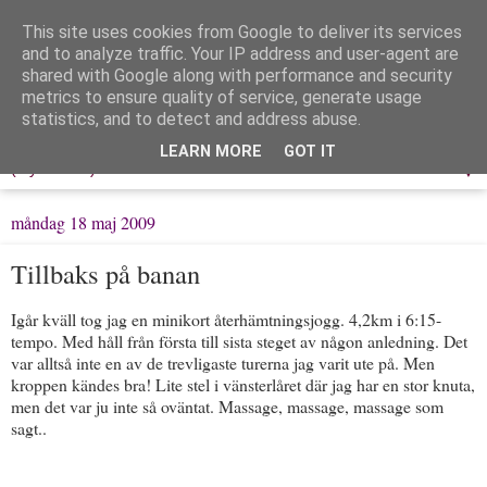
This site uses cookies from Google to deliver its services
Löpning & Livet
and to analyze traffic. Your IP address and user-agent are
shared with Google along with performance and security
metrics to ensure quality of service, generate usage
Mitt liv, mina tankar & min träning
statistics, and to detect and address abuse.
LEARN MORE
GOT IT
▼
måndag 18 maj 2009
Tillbaks på banan
Igår kväll tog jag en minikort återhämtningsjogg. 4,2km i 6:15-
tempo. Med håll från första till sista steget av någon anledning. Det
var alltså inte en av de trevligaste turerna jag varit ute på. Men
kroppen kändes bra! Lite stel i vänsterlåret där jag har en stor knuta,
men det var ju inte så oväntat. Massage, massage, massage som
sagt..