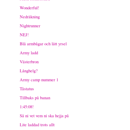
Wonderful!
Nedräkning
Nightrunner
NEJ!
Blå armbågar och lätt yrsel
Army ladd
Västerbron
Långhelg?
Army camp nummer 1
Tåstatus
Tillbaks på banan
1:45:08!
Så ni vet vem ni ska hejja på
Lite laddad trots allt