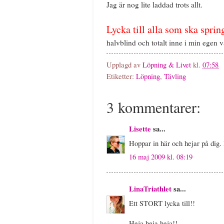
Jag är nog lite laddad trots allt.
Lycka till alla som ska spri
halvblind och totalt inne i min egen v
Upplagd av
Löpning & Livet
kl.
07:58
Etiketter:
Löpning
,
Tävling
3 kommentarer:
Lisette
sa...
Hoppar in här och hejar på di
16 maj 2009 kl. 08:19
LinaTriathlet
sa...
Ett STORT lycka till!!
Heja heja heja!!