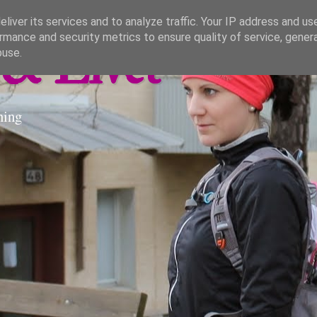
liver its services and to analyze traffic. Your IP address and us
rmance and security metrics to ensure quality of service, gene
& Livet
buse.
ning