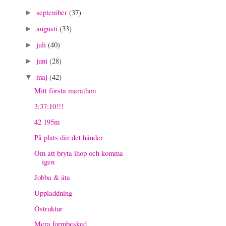
september
(37)
►
augusti
(33)
►
juli
(40)
►
juni
(28)
►
maj
(42)
▼
Mitt första marathon
3:37:10!!!
42 195m
På plats där det händer
Om att bryta ihop och komma
igen
Jobba & äta
Uppladdning
Ostruktur
Mera formbesked