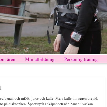
nom åren
Min utbildning
Personlig träning
t
med banan och mjölk, juice och kaffe. Mera kaffe i muggen brevid.
sto på diskbänken. Sportdryck i skåpet och nån banan i väskan.