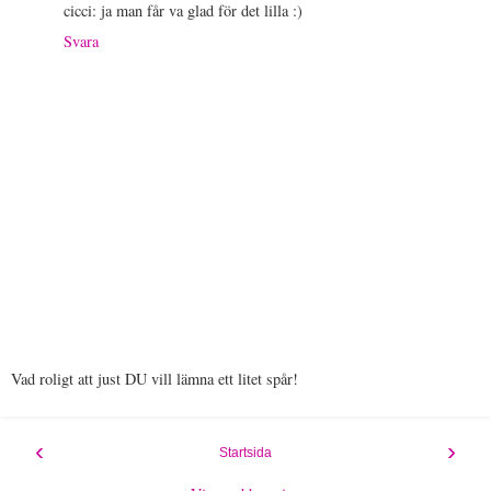
cicci: ja man får va glad för det lilla :)
Svara
Vad roligt att just DU vill lämna ett litet spår!
‹
›
Startsida