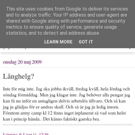
This site uses cookies from Google to deliver its services
Löpning & Livet
and to analyze traffic. Your IP address and user-agent are
shared with Google along with performance and security
metrics to ensure quality of service, generate usage
Mitt liv, mina tankar & min träning
statistics, and to detect and address abuse.
LEARN MORE
GOT IT
▼
onsdag 20 maj 2009
Långhelg?
Inte för mig inte. Jag ska jobba ikväll, fredag kväll, hela lördag och
söndag förmiddag. Men jag klagar inte. Jag behöver alla pengar jag
kan få nu inför en antagligen delvis arbetslös tillvaro. Och så kan
jag ju glädjas för er andras skull. Och så är jag ju ledig imorn.
Förutom army camp kl 12 finns inget inplanerat så vad som helst
kan i princip hända.. Det känns faktiskt ganska bra.
Löpning & Livet
kl.
12:36