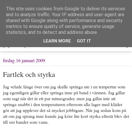
This site uses cookies from Google to deliver its services
Löpning & Livet
and to analyze traffic. Your IP address and user-agent are
shared with Google along with performance and security
metrics to ensure quality of service, generate usage
Mitt liv, mina tankar & min träning
statistics, and to detect and address abuse.
LEARN MORE
GOT IT
▼
fredag 16 januari 2009
Fartlek och styrka
Jag velade länge över om jag skulle springa ute i en tempertur som
jag egentligen gillar eller springa inne på band i värmen. Jag gillar
som sagt när det är ett par minusgrader, men jag gillar inte att
springa snabbt i den temperaturen eftersom alla lager med kläder
gör att jag upplever det så mycket jobbigare. När jag sedan kom på
att om jag sprang inne kunde jag köre lite kort styrka efteråt blev det
till sist bandet som vann.