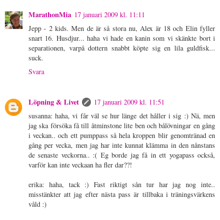
MarathonMia
17 januari 2009 kl. 11:11
Jepp - 2 kids. Men de är så stora nu, Alex är 18 och Elin fyller
snart 16. Husdjur... haha vi hade en kanin som vi skänkte bort i
separationen, varpå dottern snabbt köpte sig en lila guldfisk...
suck.
Svara
Löpning & Livet
17 januari 2009 kl. 11:51
susanna: haha, vi får väl se hur länge det håller i sig :) Nä, men
jag ska försöka få till åtminstone lite ben och bålövningar en gång
i veckan.. och ett pumppass så hela kroppen blir genomtränad en
gång per vecka, men jag har inte kunnat klämma in den nånstans
de senaste veckorna.. :( Eg borde jag få in ett yogapass också,
varför kan inte veckaan ha fler dar??!
erika: haha, tack :) Fast riktigt sån tur har jag nog inte..
misstänkter att jag efter nästa pass är tillbaka i träningsvärkens
våld :)