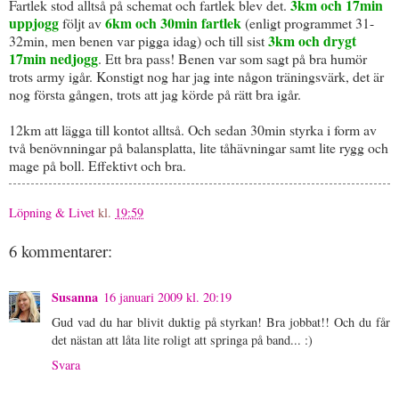
3km och 17min
Fartlek stod alltså på schemat och fartlek blev det.
uppjogg
6km och 30min fartlek
följt av
(enligt programmet 31-
3km och drygt
32min, men benen var pigga idag) och till sist
17min nedjogg
. Ett bra pass! Benen var som sagt på bra humör
trots army igår. Konstigt nog har jag inte någon träningsvärk, det är
nog första gången, trots att jag körde på rätt bra igår.
12km att lägga till kontot alltså. Och sedan 30min styrka i form av
två benövnningar på balansplatta, lite tåhävningar samt lite rygg och
mage på boll. Effektivt och bra.
Löpning & Livet
kl.
19:59
6 kommentarer:
Susanna
16 januari 2009 kl. 20:19
Gud vad du har blivit duktig på styrkan! Bra jobbat!! Och du får
det nästan att låta lite roligt att springa på band... :)
Svara