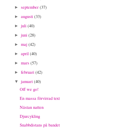
september
(37)
►
augusti
(33)
►
juli
(40)
►
juni
(28)
►
maj
(42)
►
april
(40)
►
mars
(57)
►
februari
(42)
►
januari
(40)
▼
Off we go!
En massa förvirrad text
Nästan natten
Djurcykling
Snabbdistans på bandet