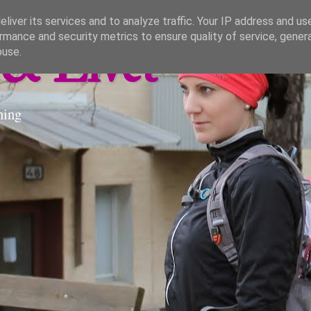
liver its services and to analyze traffic. Your IP address and us
rmance and security metrics to ensure quality of service, gene
& Livet
buse.
ning