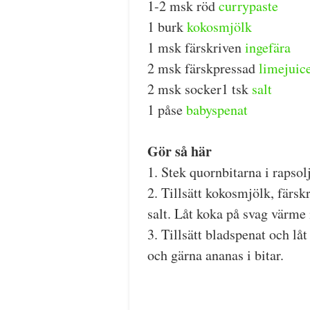
1-2 msk röd
currypaste
1 burk
kokosmjölk
1 msk färskriven
ingefära
2 msk färskpressad
limejuic
2 msk socker1 tsk
salt
1 påse
babyspenat
Gör så här
1. Stek quornbitarna i rapso
2. Tillsätt kokosmjölk, färsk
salt. Låt koka på svag värme 
3. Tillsätt bladspenat och lå
och gärna ananas i bitar.