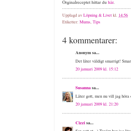
Orginalreceptet hittar du
här
.
Upplagd av
Löpning & Livet
kl.
14:56
Etiketter:
Mums
,
Tips
4 kommentarer:
Anonym sa...
Det låter väldigt smarrigt! Smart
20 januari 2009 kl. 15:12
Susanna
sa...
Låter gott, men nu vill jag hör
20 januari 2009 kl. 21:20
Cizzi
sa...
Ser gott ut =) Tyvärr har jag li