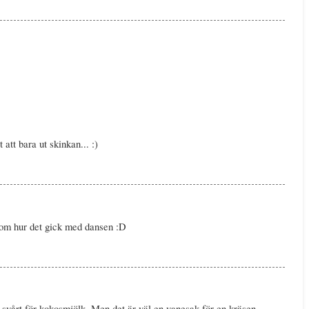
 att bara ut skinkan... :)
a om hur det gick med dansen :D
te svårt för kokosmjölk. Men det är väl en vanesak för en kräsen