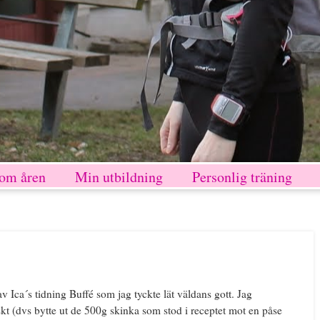
nom åren
Min utbildning
Personlig träning
av Ica´s tidning Buffé som jag tyckte lät väldans gott. Jag
skt (dvs bytte ut de 500g skinka som stod i receptet mot en påse