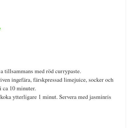
e
lja tillsammans med röd currypaste.
riven ingefära, färskpressad limejuice, socker och
i ca 10 minuter.
t koka ytterligare 1 minut. Servera med jasminris