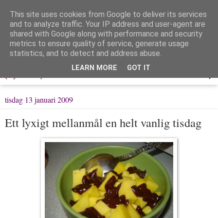
This site uses cookies from Google to deliver its services
Löpning & Livet
and to analyze traffic. Your IP address and user-agent are
shared with Google along with performance and security
metrics to ensure quality of service, generate usage
Mitt liv, mina tankar & min träning
statistics, and to detect and address abuse.
LEARN MORE
GOT IT
▼
tisdag 13 januari 2009
Ett lyxigt mellanmål en helt vanlig tisdag