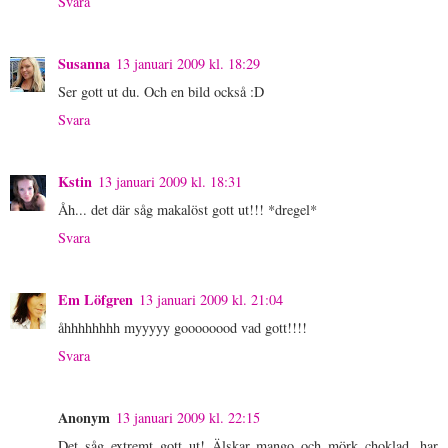
Svara
Susanna
13 januari 2009 kl. 18:29
Ser gott ut du. Och en bild också :D
Svara
Kstin
13 januari 2009 kl. 18:31
Åh... det där såg makalöst gott ut!!! *dregel*
Svara
Em Löfgren
13 januari 2009 kl. 21:04
åhhhhhhhh myyyyy goooooood vad gott!!!!
Svara
Anonym
13 januari 2009 kl. 22:15
Det såg extremt gott ut! Älskar mango och mörk choklad, har