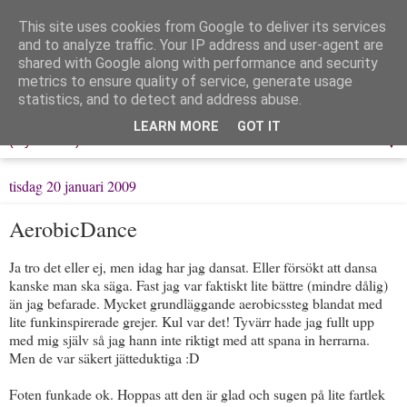
This site uses cookies from Google to deliver its services
Löpning & Livet
and to analyze traffic. Your IP address and user-agent are
shared with Google along with performance and security
metrics to ensure quality of service, generate usage
Mitt liv, mina tankar & min träning
statistics, and to detect and address abuse.
LEARN MORE
GOT IT
▼
tisdag 20 januari 2009
AerobicDance
Ja tro det eller ej, men idag har jag dansat. Eller försökt att dansa
kanske man ska säga. Fast jag var faktiskt lite bättre (mindre dålig)
än jag befarade. Mycket grundläggande aerobicssteg blandat med
lite funkinspirerade grejer. Kul var det! Tyvärr hade jag fullt upp
med mig själv så jag hann inte riktigt med att spana in herrarna.
Men de var säkert jätteduktiga :D
Foten funkade ok. Hoppas att den är glad och sugen på lite fartlek