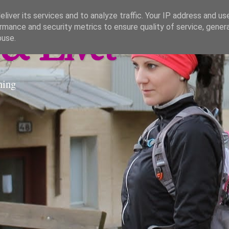
liver its services and to analyze traffic. Your IP address and us
rmance and security metrics to ensure quality of service, gene
& Livet
buse.
ning