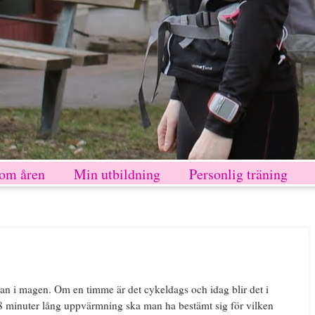
nom åren
Min utbildning
Personlig träning
dan i magen. Om en timme är det cykeldags och idag blir det i
n 8 minuter lång uppvärmning ska man ha bestämt sig för vilken