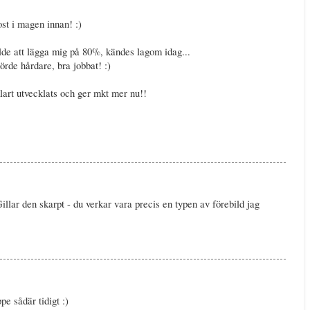
st i magen innan! :)
alde att lägga mig på 80%, kändes lagom idag...
rde hårdare, bra jobbat! :)
klart utvecklats och ger mkt mer nu!!
Gillar den skarpt - du verkar vara precis en typen av förebild jag
ppe sådär tidigt :)