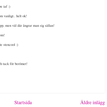
e iaf :)
m vanligt.. helt ok!
 upp, men väl där ångrar man sig sällan!
kom!
te stencool :)
h tack för berömet!
Startsida
Äldre inlägg