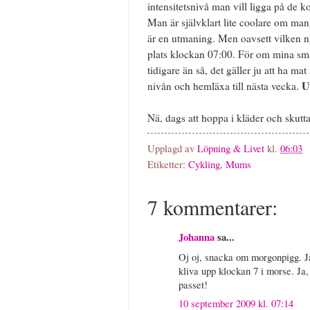
intensitetsnivå man vill ligga på de
Man är självklart lite coolare om man 
är en utmaning. Men oavsett vilken ni
plats klockan 07:00. För om mina små 
tidigare än så, det gäller ju att ha m
U
nivån och hemläxa till nästa vecka.
Nä, dags att hoppa i kläder och skutta
Upplagd av
Löpning & Livet
kl.
06:03
Etiketter:
Cykling
,
Mums
7 kommentarer:
Johanna
sa...
Oj oj, snacka om morgonpigg. Ja
kliva upp klockan 7 i morse. Ja, 
passet!
10 september 2009 kl. 07:14