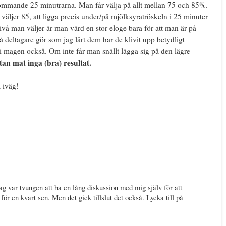
 kommande 25 minutrarna. Man får välja på allt mellan 75 och 85%.
väljer 85, att ligga precis under/på mjölksyratröskeln i 25 minuter
vå man väljer är man värd en stor eloge bara för att man är på
deltagare gör som jag lärt dem har de klivit upp betydligt
at i magen också. Om inte får man snällt lägga sig på den lägre
tan mat inga (bra) resultat.
 iväg!
g var tvungen att ha en lång diskussion med mig själv för att
för en kvart sen. Men det gick tillslut det också. Lycka till på