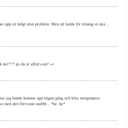
r upp så tidigt utan problem. Men att ladda för träning så dax...
k det?!?! ps du är alltid cool! =)
kar jag kunde komma upp någon gång och köra morgonpass.
se men den försvann snabbt... *he, he*