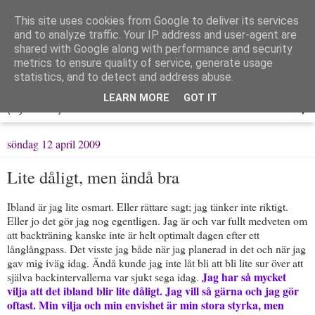
This site uses cookies from Google to deliver its services
Löpning & Livet
and to analyze traffic. Your IP address and user-agent are
shared with Google along with performance and security
metrics to ensure quality of service, generate usage
Mitt liv, mina tankar & min träning
statistics, and to detect and address abuse.
LEARN MORE
GOT IT
▼
söndag 12 april 2009
Lite dåligt, men ändå bra
Ibland är jag lite osmart. Eller rättare sagt; jag tänker inte riktigt.
Eller jo det gör jag nog egentligen. Jag är och var fullt medveten om
att backträning kanske inte är helt optimalt dagen efter ett
långlångpass. Det visste jag både när jag planerad in det och när jag
gav mig iväg idag. Ändå kunde jag inte låt bli att bli lite sur över att
Jag har så mycket
själva backintervallerna var sjukt sega idag.
vilja att det ibland blir lite dåligt. Jag vill så gärna och jag gör
oftast. Min vilja och min envishet är min stora styrka, men