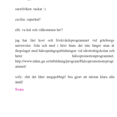
snorfröken: tackar :)
cecilia: superkul!
elli: va kul och välkommen hit!!
jag har läst kost och friskvårdsprogrammet vid göteborgs
universitet. från och med i höst finns det inte längre utan är
ihopslaget med hälsopedagogubildningen vid idrottshögskolan och
heter hälsopromotionprogrammet.
http://www.mhm.gu.se/utbildning/program/Halsopromotionsprogr
ammet/
sofy: shit det låter megajobbigt! bra gjort att nästan klara alla
ändå!
Svara