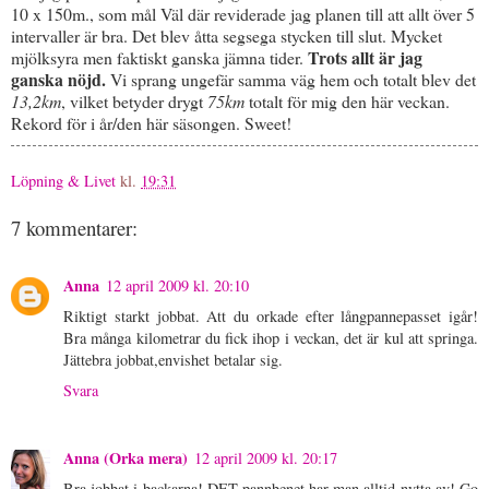
10 x 150m., som mål Väl där reviderade jag planen till att allt över 5
intervaller är bra. Det blev åtta segsega stycken till slut. Mycket
Trots allt är jag
mjölksyra men faktiskt ganska jämna tider.
ganska nöjd.
Vi sprang ungefär samma väg hem och totalt blev det
13,2km
, vilket betyder drygt
75km
totalt för mig den här veckan.
Rekord för i år/den här säsongen. Sweet!
Löpning & Livet
kl.
19:31
7 kommentarer:
Anna
12 april 2009 kl. 20:10
Riktigt starkt jobbat. Att du orkade efter långpannepasset igår!
Bra många kilometrar du fick ihop i veckan, det är kul att springa.
Jättebra jobbat,envishet betalar sig.
Svara
Anna (Orka mera)
12 april 2009 kl. 20:17
Bra jobbat i backarna! DET pannbenet har man alltid nytta av! Go