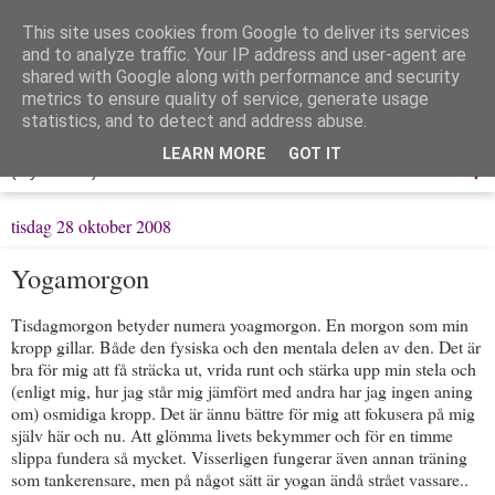
This site uses cookies from Google to deliver its services
Löpning & Livet
and to analyze traffic. Your IP address and user-agent are
shared with Google along with performance and security
metrics to ensure quality of service, generate usage
Mitt liv, mina tankar & min träning
statistics, and to detect and address abuse.
LEARN MORE
GOT IT
▼
tisdag 28 oktober 2008
Yogamorgon
Tisdagmorgon betyder numera yoagmorgon. En morgon som min
kropp gillar. Både den fysiska och den mentala delen av den. Det är
bra för mig att få sträcka ut, vrida runt och stärka upp min stela och
(enligt mig, hur jag står mig jämfört med andra har jag ingen aning
om) osmidiga kropp. Det är ännu bättre för mig att fokusera på mig
själv här och nu. Att glömma livets bekymmer och för en timme
slippa fundera så mycket. Visserligen fungerar även annan träning
som tankerensare, men på något sätt är yogan ändå strået vassare..