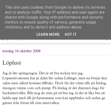
This site uses cookies from Google to deliver its services
Löpning & Livet
and to analyze traffic. Your IP address and user-agent are
shared with Google along with performance and security
metrics to ensure quality of service, generate usage
Mitt liv, mina tankar & min träning
statistics, and to detect and address abuse.
LEARN MORE
GOT IT
▼
torsdag 16 oktober 2008
Löplust
Jag är lite springsugen. Det är ett bra tecken tror jag.
Löpmotivationen har ju dalat lite sedan Lidingö, men nu börjar den
sakta men säkert komma tillbaks. Dock får det vänta tills på lördag,
imorgon väntar core och pump. På lördag är det däremot dags för
backintervaller. Blir nog de sista på ett bra tag så det är lika bra att
ladda upp med allt jävlaranamma som kan uppbådas och sedan ge
gärnet från första till sista intervallen.