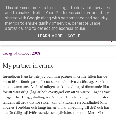
This site uses cookies from Google to deliver its services
Löpning & Livet
and to analyze traffic. Your IP address and user-agent are
shared with Google along with performance and security
metrics to ensure quality of service, generate usage
Mitt liv, mina tankar & min träning
statistics, and to detect and address abuse.
LEARN MORE
GOT IT
▼
tisdag 14 oktober 2008
My partner in crime
Egentligen kanske inte jag och min partner in crime Ellen har de
bästa förutsättningarna för att starta och driva ett företag. Särskilt
inte tillsammans. Vi är nämligen exakt likadana, skrämmande lika
för att vara ärlig (Jag är helt övertygad om att vi var tvillingar i vårt
tidigare liv. Enäggstvillingar). Vi är alldeles för veliga, har en stor
tendens att oroa oss för saker, kan älta saker i en oändlighet (ofta
alldeles i onödan och långt innan vi har anledning till det) och har
lite för dåligt självförtroende och självkänsla ibland. Men. Vår