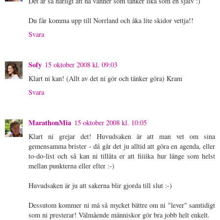
Det är så härligt att ha vänner som tänker lika som en själv :)
Du får komma upp till Norrland och åka lite skidor vettja!!
Svara
Sofy
15 oktober 2008 kl. 09:03
Klart ni kan! (Allt av det ni gör och tänker göra) Kram
Svara
MarathonMia
15 oktober 2008 kl. 10:05
Klart ni grejar det! Huvudsaken är att man vet om sina
gemensamma brister - då går det ju alltid att göra en agenda, eller
to-do-list och så kan ni tillåta er att fiiiika hur länge som helst
mellan punkterna eller efter :-)
Huvudsaken är ju att sakerna blir gjorda till slut :-)
Dessutom kommer ni må så mycket bättre om ni "lever" samtidigt
som ni presterar! Välmående människor gör bra jobb helt enkelt.