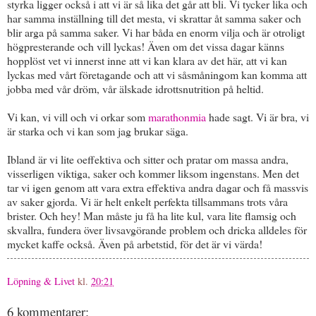
styrka ligger också i att vi är så lika det går att bli. Vi tycker lika och
har samma inställning till det mesta, vi skrattar åt samma saker och
blir arga på samma saker. Vi har båda en enorm vilja och är otroligt
högpresterande och vill lyckas! Även om det vissa dagar känns
hopplöst vet vi innerst inne att vi kan klara av det här, att vi kan
lyckas med vårt företagande och att vi såsmåningom kan komma att
jobba med vår dröm, vår älskade idrottsnutrition på heltid.
Vi kan, vi vill och vi orkar som
marathonmia
hade sagt. Vi är bra, vi
är starka och vi kan som jag brukar säga.
Ibland är vi lite oeffektiva och sitter och pratar om massa andra,
visserligen viktiga, saker och kommer liksom ingenstans. Men det
tar vi igen genom att vara extra effektiva andra dagar och få massvis
av saker gjorda. Vi är helt enkelt perfekta tillsammans trots våra
brister. Och hey! Man måste ju få ha lite kul, vara lite flamsig och
skvallra, fundera över livsavgörande problem och dricka alldeles för
mycket kaffe också. Även på arbetstid, för det är vi värda!
Löpning & Livet
kl.
20:21
6 kommentarer: