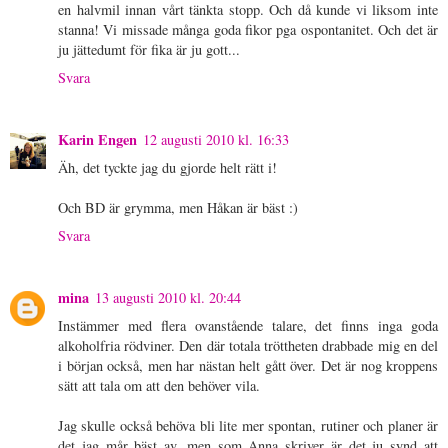
en halvmil innan vårt tänkta stopp. Och då kunde vi liksom inte
stanna! Vi missade många goda fikor pga ospontanitet. Och det är
ju jättedumt för fika är ju gott...
Svara
Karin Engen
12 augusti 2010 kl. 16:33
Äh, det tyckte jag du gjorde helt rätt i!
Och BD är grymma, men Håkan är bäst :)
Svara
mina
13 augusti 2010 kl. 20:44
Instämmer med flera ovanstående talare, det finns inga goda
alkoholfria rödviner. Den där totala tröttheten drabbade mig en del
i början också, men har nästan helt gått över. Det är nog kroppens
sätt att tala om att den behöver vila.
Jag skulle också behöva bli lite mer spontan, rutiner och planer är
det jag mår bäst av, men som Anna skriver är det ju synd att