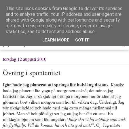
This site uses cookies from Google to deliver its services
Löpning & Livet
and to analyze traffic. Your IP address and user-agent are
shared with Google along with performance and security
metrics to ensure quality of service, generate usage
Mitt liv, mina tankar & min träning
statistics, and to detect and address abuse.
LEARN MORE
GOT IT
▼
torsdag 12 augusti 2010
Övning i spontanitet
Igår hade jag planerat att springa lite halvlång distans.
Kanske
hade jag planerat lite yoga på morgonen också, det minns jag
faktiskt inte. Jag är så sjukligt trött på morgonen nuförtiden så jag
glömmer bort vilken morgon som hör till vilken dag. Underligt. Jag
var riktigt laddad och hade med mig extra många mellanmål till
jobbet. Men så helt plötsligt ser jag att jag har fått ett sms. En
middagsinbjudan som löd ungefär; "
Idag ska vi ha middag som tack
för flytthjälp. Vill du komma hit och äta god mat?
". Oj. Jag måste