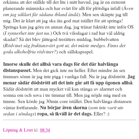
erkänna att det ställde till det lite i mitt huvud, jag är en extremt
planerande människa och har svårt för allt för plötsliga infall (Ä
ven
om jag såklart får sådana ibland ändå
). Men sen skärpte jag till
mig. Det är klart att jag ska äta god mat istället för att springa!
Springa kan jag göra en annan dag, jag tränar faktiskt inte inför OS
(
I synnerhet inte just nu.
) Och två vilodagar i rad har väl aldrig
skadat? Så det blev jättegod trerätters middag, bubbelvatten
(
Rödvinet såg fruktansvärt gott ut, det måste medges. Finns det
goda alkoholfria rödviner?
) och sällskapsspel.
Imorse skulle det alltså vara dags för det där halvlånga
distanspasset.
Men det gick inte nu heller. Efter mindre än sex
Jag
timmars sömn är jag inte pigg i vanliga fall. Nu är jag dödstrött.
menar sådär dödstrött att det inte går att få upp ögonen alltså
.
Sådär dödstrött att man mycket väl kan stänga av alarmet och
somna om och sova i tre timmar till. Men jag nöjde mig med en
timme. Sen körde jag 30min core istället. Den halvlånga distansen
Nu börjar även skorna
väntar fortfarande.
(
som inte varit ute
ropa, så ikväll är det dags.
sedan i söndags
)
Eller? :)
Löpning & Livet
kl.
08:34