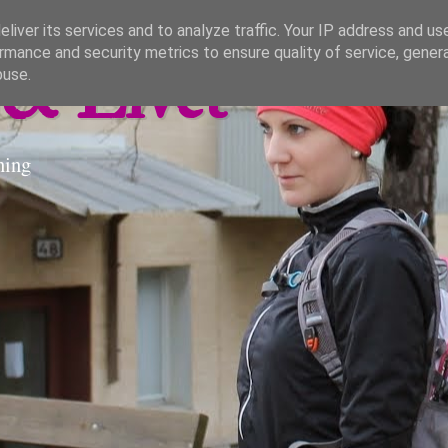
liver its services and to analyze traffic. Your IP address and us
rmance and security metrics to ensure quality of service, gene
& Livet
buse.
ning