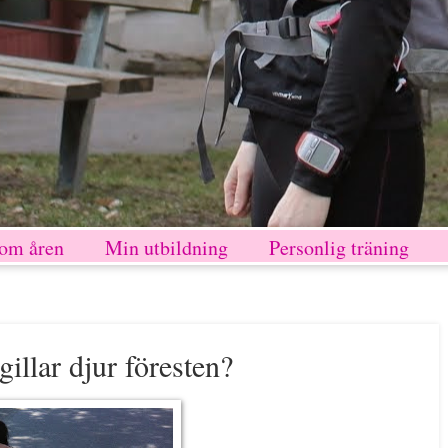
nom åren
Min utbildning
Personlig träning
gillar djur föresten?