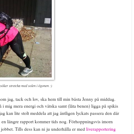
örsöker stretcha med solen i ögonen :)
som jag, tack och lov, ska hem till min bästa Jenny på middag.
 i mig mera energi och vätska samt (låta benen) ligga på spikis
jag kan lite stolt meddela att jag äntligen lyckats passera den där
ch en längre rapport kommer tids nog. Förhoppningsvis imorn
jobbet. Tills dess kan ni ju underhålla er med
liverapportering