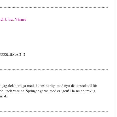
rd
,
Ultra
,
Vänner
SIIIIMA!!!!!
 jag fick springa med, känns härligt med nytt distansrekord för
dde, tack vare er. Springer gärna med er igen! Ha nu en trevlig
nne-Li