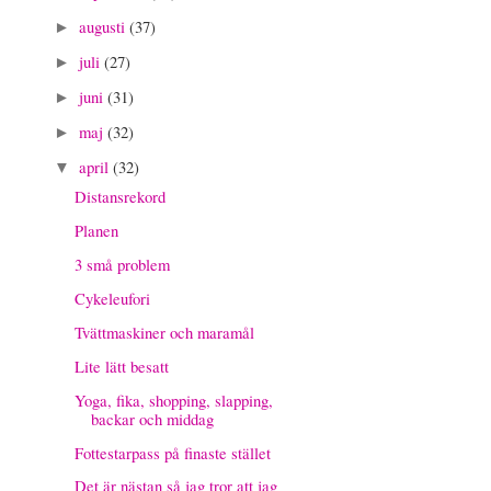
augusti
(37)
►
juli
(27)
►
juni
(31)
►
maj
(32)
►
april
(32)
▼
Distansrekord
Planen
3 små problem
Cykeleufori
Tvättmaskiner och maramål
Lite lätt besatt
Yoga, fika, shopping, slapping,
backar och middag
Fottestarpass på finaste stället
Det är nästan så jag tror att jag