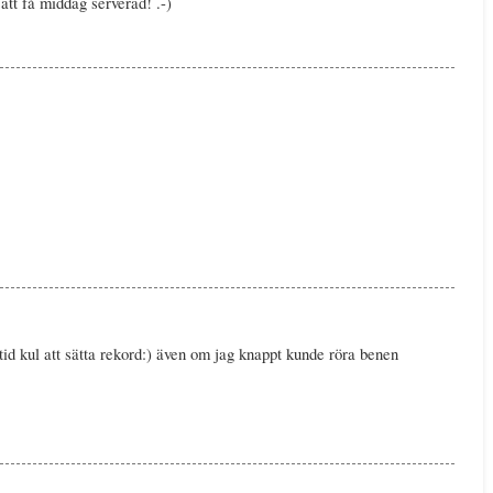
att få middag serverad! .-)
tid kul att sätta rekord:) även om jag knappt kunde röra benen