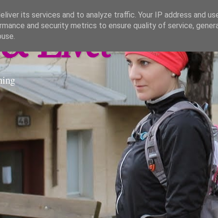
liver its services and to analyze traffic. Your IP address and us
rmance and security metrics to ensure quality of service, gene
& Livet
buse.
ning