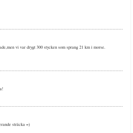
ade,men vi var drygt 300 stycken som sprang 21 km i morse.
a!
erande sträcka =)