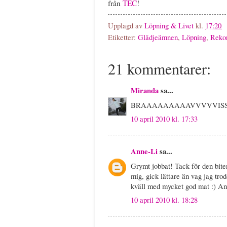
från
TEC
!
Upplagd av
Löpning & Livet
kl.
17:20
Etiketter:
Glädjeämnen
,
Löpning
,
Reko
21 kommentarer:
Miranda
sa...
BRAAAAAAAAAVVVVVISSSS
10 april 2010 kl. 17:33
Anne-Li
sa...
Grymt jobbat! Tack för den biten
mig, gick lättare än vag jag tro
kväll med mycket god mat :) A
10 april 2010 kl. 18:28