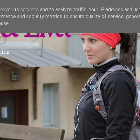
liver its services and to analyze traffic. Your IP address and us
rmance and security metrics to ensure quality of service, gene
& Livet
buse.
ning