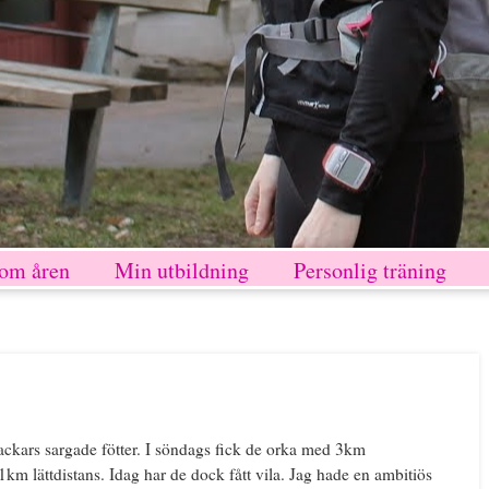
nom åren
Min utbildning
Personlig träning
stackars sargade fötter. I söndags fick de orka med 3km
m lättdistans. Idag har de dock fått vila. Jag hade en ambitiös