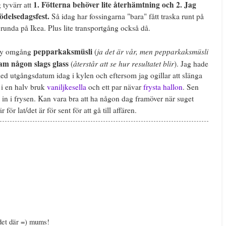
1. Fötterna behöver lite återhämtning och 2. Jag
 tyvärr att
ödelsedagsfest.
Så idag har fossingarna "bara" fått traska runt på
 runda på Ikea. Plus lite transportgång också då.
pepparkaksmüsli
ja det är vår, men pepparkaksmüsli
 ny omgång
(
am någon slags glass
återstår att se hur resultatet blir
(
). Jag hade
d utgångsdatum idag i kylen och eftersom jag ogillar att slänga
 i en halv bruk
vaniljkesella
och ett par nävar
frysta hallon
. Sen
e in i frysen. Kan vara bra att ha någon dag framöver när suget
för lat/det är för sent för att gå till affären.
det där =) mums!