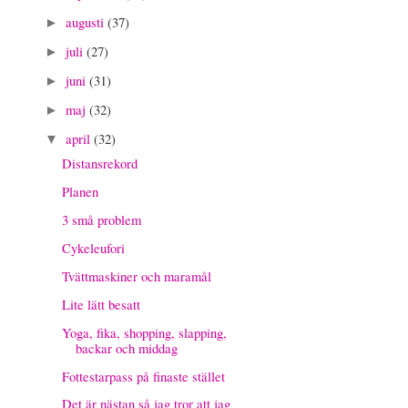
augusti
(37)
►
juli
(27)
►
juni
(31)
►
maj
(32)
►
april
(32)
▼
Distansrekord
Planen
3 små problem
Cykeleufori
Tvättmaskiner och maramål
Lite lätt besatt
Yoga, fika, shopping, slapping,
backar och middag
Fottestarpass på finaste stället
Det är nästan så jag tror att jag