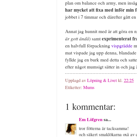
plan om balance och army, men insåg
har mycket att fixa med inför min f
jobbet i 7 timmar och därefter gått en
Annat jag hunnit med är att göra en
är gott ändå
exprimenterat fr
) samt
en halvfull förpackning
vispgrädde
me
mat vispade jag upp denna, blandade
fyllde jag en burk med detta och satt
efter något mumsigt sätter in och jag är 
Upplagd av
Löpning & Livet
kl.
22:25
Etiketter:
Mums
1 kommentar:
Em Löfgren
sa...
tror fötterna är tacksamma!
och säkert smaklökarna oxå av 