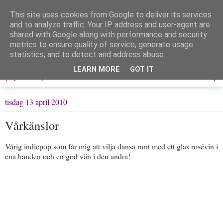
This site uses cookies from Google to deliver its services
Löpning & Livet
and to analyze traffic. Your IP address and user-agent are
shared with Google along with performance and security
metrics to ensure quality of service, generate usage
Mitt liv, mina tankar & min träning
statistics, and to detect and address abuse.
LEARN MORE
GOT IT
▼
tisdag 13 april 2010
Vårkänslor
Vårig indiepop som får mig att vilja dansa runt med ett glas rosévin i
ena handen och en god vän i den andra!