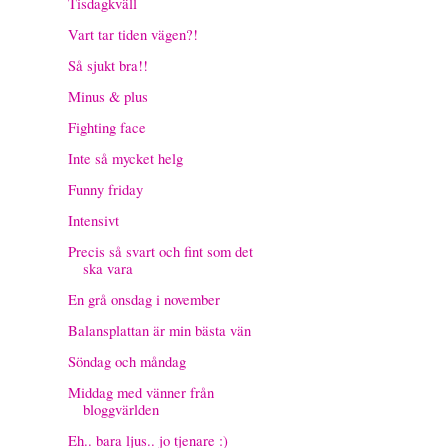
Tisdagkväll
Vart tar tiden vägen?!
Så sjukt bra!!
Minus & plus
Fighting face
Inte så mycket helg
Funny friday
Intensivt
Precis så svart och fint som det
ska vara
En grå onsdag i november
Balansplattan är min bästa vän
Söndag och måndag
Middag med vänner från
bloggvärlden
Eh.. bara ljus.. jo tjenare :)