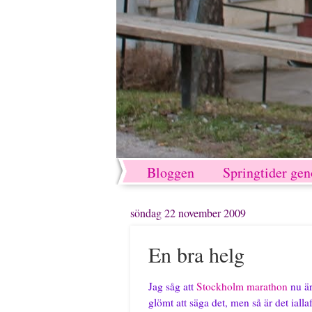
Bloggen
Springtider ge
söndag 22 november 2009
En bra helg
Jag såg att
Stockholm marathon
nu är
glömt att säga det, men så är det ialla