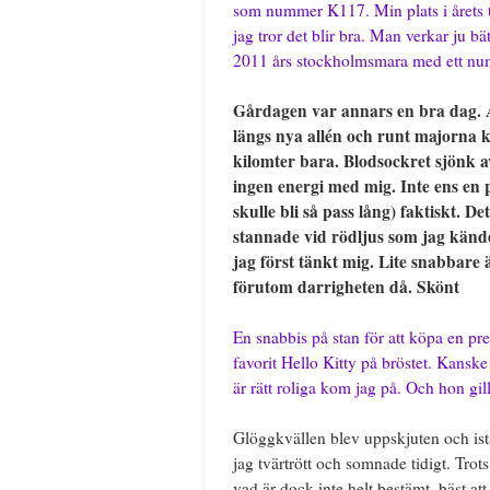
som nummer K117. Min plats i årets t
jag tror det blir bra. Man verkar ju bä
2011 års stockholmsmara med ett num
Gårdagen var annars en bra dag. At
längs nya allén och runt majorna k
kilomter bara. Blodsockret sjönk a
ingen energi med mig. Inte ens en 
skulle bli så pass lång) faktiskt. D
stannade vid rödljus som jag känd
jag först tänkt mig. Lite snabbare ä
förutom darrigheten då. Skönt
En snabbis på stan för att köpa en pre
favorit Hello Kitty på bröstet. Kanske
är rätt roliga kom jag på. Och hon gi
Glöggkvällen blev uppskjuten och ist
jag tvärtrött och somnade tidigt. Trots
vad är dock inte helt bestämt, bäst at