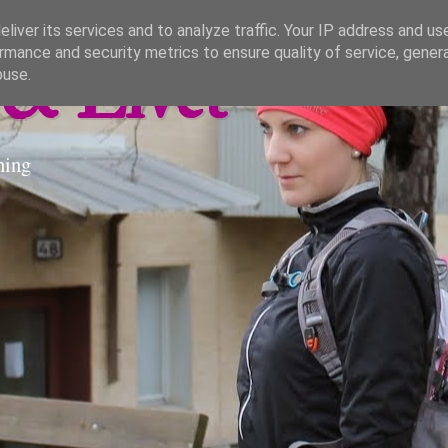
liver its services and to analyze traffic. Your IP address and us
rmance and security metrics to ensure quality of service, gene
& Livet
buse.
ning