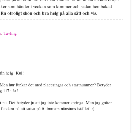
ör saker som händer i veckan som kommer och sedan hembakad
En otroligt skön och bra helg på alla sätt och vis.
.
s
,
Tävling
fin helg! Kul!
 Men hur funkar det med placeringar och startnummer? Betyder
g 117 i år?
llt nu. Det betyder ju att jag inte kommer springa. Men jag gråter
t fundera på att satsa på 6-timmars nånstans istället! :)