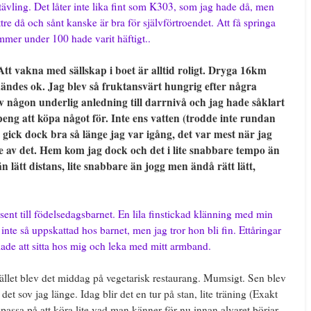
ävling. Det låter inte lika fint som K303, som jag hade då, men
ttre då och sånt kanske är bra för självförtroendet. Att få springa
mer under 100 hade varit häftigt..
t vakna med sällskap i boet är alltid roligt. Dryga 16km
ändes ok. Jag blev så fruktansvärt hungrig efter några
v någon underlig anledning till darrnivå och jag hade såklart
peng att köpa något för. Inte ens vatten (trodde inte rundan
et gick dock bra så länge jag var igång, det var mest när jag
e av det. Hem kom jag dock och det i lite snabbare tempo än
n lätt distans, lite snabbare än jogg men ändå rätt lätt,
sent till födelsedagsbarnet. En lila finstickad klänning med min
 inte så uppskattad hos barnet, men jag tror hon bli fin. Ettåringar
llade att sitta hos mig och leka med mitt armband.
ället blev det middag på vegetarisk restaurang. Mumsigt. Sen blev
 det sov jag länge. Idag blir det en tur på stan, lite träning (Exakt
t passa på att köra lite vad man känner för nu innan alvaret börjar