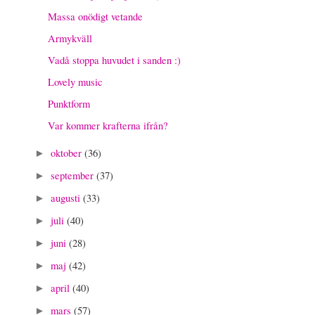
Massa onödigt vetande
Armykväll
Vadå stoppa huvudet i sanden :)
Lovely music
Punktform
Var kommer krafterna ifrån?
oktober
(36)
►
september
(37)
►
augusti
(33)
►
juli
(40)
►
juni
(28)
►
maj
(42)
►
april
(40)
►
mars
(57)
►