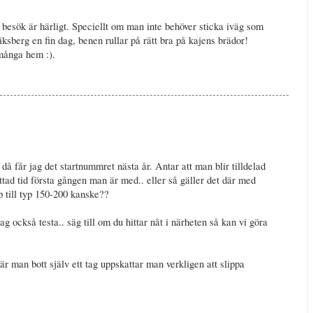
besök är härligt. Speciellt om man inte behöver sticka iväg som
ksberg en fin dag, benen rullar på rätt bra på kajens brädor!
 många hem :).
 då får jag det startnummret nästa år. Antar att man blir tilldelad
tad tid första gången man är med.. eller så gäller det där med
 till typ 150-200 kanske??
g också testa.. säg till om du hittar nåt i närheten så kan vi göra
När man bott själv ett tag uppskattar man verkligen att slippa