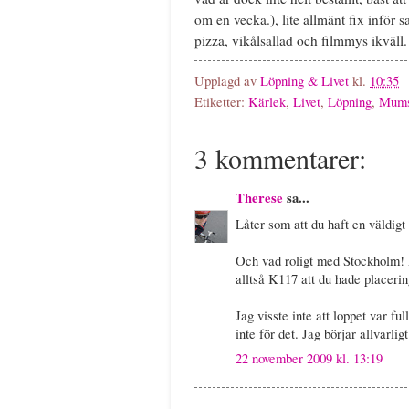
om en vecka.), lite allmänt fix inf
pizza, vikålsallad och filmmys ikväll
Upplagd av
Löpning & Livet
kl.
10:35
Etiketter:
Kärlek
,
Livet
,
Löpning
,
Mum
3 kommentarer:
Therese
sa...
Låter som att du haft en väldigt 
Och vad roligt med Stockholm!
alltså K117 att du hade placerin
Jag visste inte att loppet var fu
inte för det. Jag börjar allvarlig
22 november 2009 kl. 13:19