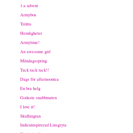
1:a advent
Armybox
Tröttis
Hemligheter
Armytime!
An awesome girl
Måndagsspring
Tack tack tack!!
Dags för afternoontea
En bra helg
Godaste snabbmaten
I love it!
Skidlängtan
Indieninspirerad Linsgryta