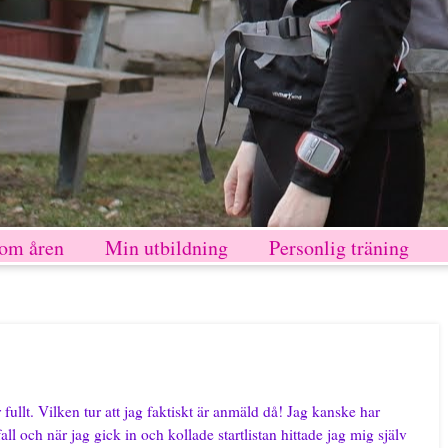
nom åren
Min utbildning
Personlig träning
 fullt. Vilken tur att jag faktiskt är anmäld då! Jag kanske har
fall och när jag gick in och kollade startlistan hittade jag mig själv