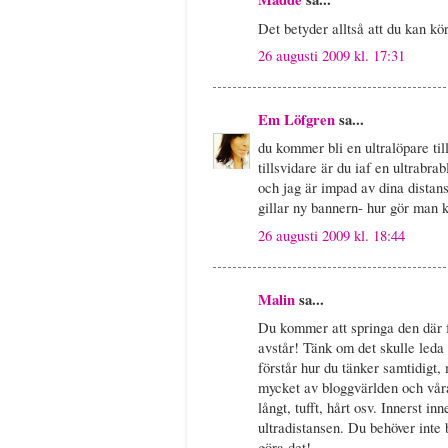
Det betyder alltså att du kan kör
26 augusti 2009 kl. 17:31
Em Löfgren
sa...
du kommer bli en ultralöpare till
tillsvidare är du iaf en ultrabra
och jag är impad av dina distans
gillar ny bannern- hur gör man 
26 augusti 2009 kl. 18:44
Malin
sa...
Du kommer att springa den där f
avstår! Tänk om det skulle leda t
förstår hur du tänker samtidigt,
mycket av bloggvärlden och våra
långt, tufft, hårt osv. Innerst i
ultradistansen. Du behöver inte 
göra det!