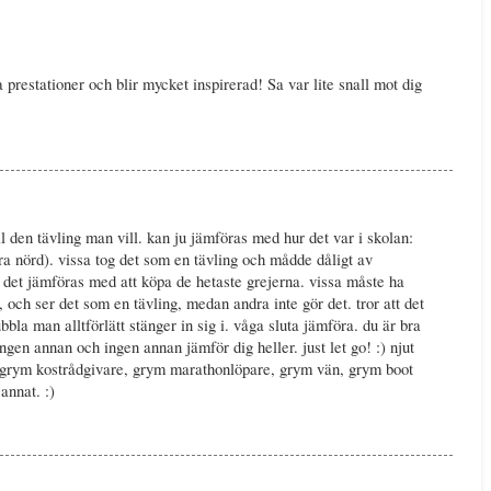
 prestationer och blir mycket inspirerad! Sa var lite snall mot dig
ll den tävling man vill. kan ju jämföras med hur det var i skolan:
ara nörd). vissa tog det som en tävling och mådde dåligt av
n det jämföras med att köpa de hetaste grejerna. vissa måste ha
, och ser det som en tävling, medan andra inte gör det. tror att det
bbla man alltförlätt stänger in sig i. våga sluta jämföra. du är bra
ingen annan och ingen annan jämför dig heller. just let go! :) njut
. grym kostrådgivare, grym marathonlöpare, grym vän, grym boot
nnat. :)