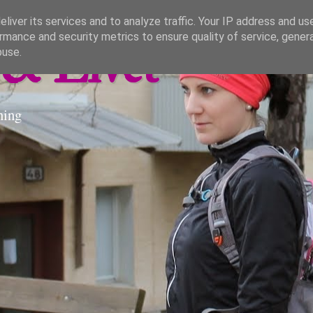
liver its services and to analyze traffic. Your IP address and us
rmance and security metrics to ensure quality of service, gene
& Livet
buse.
ning