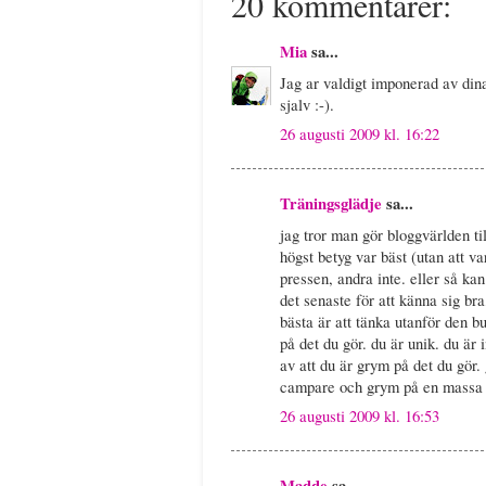
20 kommentarer:
Mia
sa...
Jag ar valdigt imponerad av dina
sjalv :-).
26 augusti 2009 kl. 16:22
Träningsglädje
sa...
jag tror man gör bloggvärlden ti
högst betyg var bäst (utan att v
pressen, andra inte. eller så ka
det senaste för att känna sig bra
bästa är att tänka utanför den bu
på det du gör. du är unik. du är 
av att du är grym på det du gör
campare och grym på en massa a
26 augusti 2009 kl. 16:53
Madde
sa...