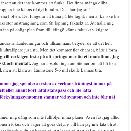
 insett att det inte kommer att funka. Det finns många olika
roppen inte känns riktigt hundra. Dels har jag små
ena höften. Det fungerar att träna på lite lugnt, men är kanske lite
ass stor ansträngining som 6h löpning faktiskt är. Att hålla mig
äna på enligt plan fram till lidingö känns faktiskt viktigare.
 andra småanledningar och tillsammans betyder de att det helt
bli ultralöpare just. nu. Men det kommer fler chanser, både i form
g vill verkligen testa på att springa mer än ett marathon. Jag
skt och mentalt.
Jag har absolut inga ambitioner om att bli lika
l
, men att klara av åtminstone 5-6 mil skulle kännas bra.
t kommer jag spendera resten av veckans träningstimmar på
t eller anant kort lättdistanspass och lite lätta
 förkylningssymtomen stannar vid symtom och inte blir nåt
änner mig dålig som inte fullföljer mina planer. Även fast jag alltid
jag
oner i fokus och väljer att göra det
vill kan jag inte låta bli att
et är helt sjukt att känna så. Att lägga så stort del av sin tid på