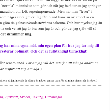
 "normla" människor som gör och när jag berättar att jag springer
t marathon blir folk superimponerade. Men när man "lever" i
om några stora grejer. Jag får ibland känslan av att det är en
n göra de galnaste/coolaste/värsta sakerna. Och hur mycket jag än
tta och vet att jag är bra som jag är och gör det jag själv vill så
 det skrämmer mig.
Jag har mina egna mål, min egen plan för hur jag tar mig dit
esterar optimalt. Och det är fullständigt tillräckligt!
För att jag vill det, inte för att många andra är
ller senare ändå.
r inspirerat mig att vilja!).
att om att jag inte alls är sämre än någon annan bara för att mina planer går i stöpet.)
ing
,
Sjukdom
,
Skador
,
Tävling
,
Utmaningar