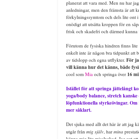
planerat att vara med. Men nu har jag
anledningar, men den främsta är att k
förkylningssymtom och dels lite ont i 
onödigt att utsätta kroppen för en såp
frisk och skadefri och därmed kunna tr
Förutom de fysiska hindren finns lite
enkelt inte är någon bra tidpunkt att 
För ja
av tidslopp och egna utflykter.
vill känna hur det känns, både fysi
16 mi
cool som
Mia
och springa över
Istället för att springa jättelång
yoga/body balance, stretch kanske et
löpfunktionella styrkeövingar. Om
mer såklart.
Det sjuka med allt det här är att jag k
mig själv
mina
utgår från
, har
prestati
känna mig lite misslyckad. Jag vet att d