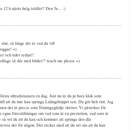
a 12 h nästa helg istället? Den 5e... :)
 slut, så länge det är vad du vill
bloggar! =)
er och tider redan!!
kollage så där med bilder!? teach me please =)
örsta ultradistansen en dag. Just nu är du ju bara klok som
ill att du inte kan springa Lidingöloppet sen. Du gör helt rätt. Jag
 men det är precis som Träningsglädje skriver. Vi påverkas för
 egna föreställningar om vad som är en prestation, vad som är
nne så vet du att du kan och kommer att springa den där
bevisa det för någon. Det räcker med att du vet om att du kan