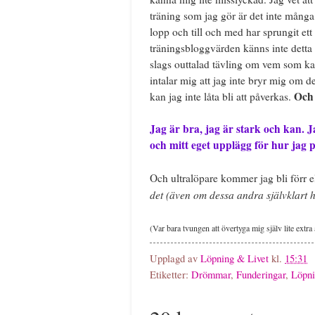
träning som jag gör är det inte många
lopp och till och med har sprungit et
träningsbloggvärden känns inte detta s
slags outtalad tävling om vem som ka
intalar mig att jag inte bryr mig om de
Och
kan jag inte låta bli att påverkas.
Jag är bra, jag är stark och kan. 
och mitt eget upplägg för hur jag pr
Och ultralöpare kommer jag bli förr e
det (även om dessa andra självklart ha
(Var bara tvungen att övertyga mig själv lite extra 
Upplagd av
Löpning & Livet
kl.
15:31
Etiketter:
Drömmar
,
Funderingar
,
Löpn