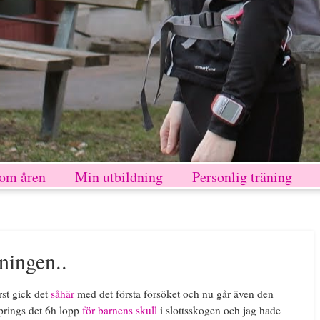
nom åren
Min utbildning
Personlig träning
ningen..
örst gick det
såhär
med det första försöket och nu går även den
prings det 6h lopp
för barnens skull
i slottsskogen och jag hade