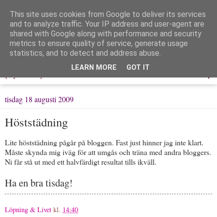
This site uses cookies from Google to deliver its services
Löpning & Livet
and to analyze traffic. Your IP address and user-agent are
shared with Google along with performance and security
metrics to ensure quality of service, generate usage
Mitt liv, mina tankar & min träning
statistics, and to detect and address abuse.
LEARN MORE
GOT IT
▼
tisdag 18 augusti 2009
Höststädning
Lite höststädning pågår på bloggen. Fast just hinner jag inte klart.
Måste skynda mig iväg för att umgås och träna med andra bloggers.
Ni får stå ut med ett halvfärdigt resultat tills ikväll.
Ha en bra tisdag!
Löpning & Livet
kl.
14:40