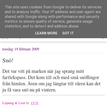
This site uses cookies from Google to deliver its services
Löpning & Livet
and to analyze traffic. Your IP address and user-agent are
shared with Google along with performance and security
metrics to ensure quality of service, generate usage
Mitt liv, mina tankar & min träning
statistics, and to detect and address abuse.
LEARN MORE
GOT IT
▼
torsdag 19 februari 2009
Snö!
Det var vitt på marken när jag sprang mitt
fartlekspass. Det kom till och med små snöflingor
från himlen. Även om jag längtar till våren kan det
ju få vara snö nu på vintern.
Löpning & Livet
kl.
13:31