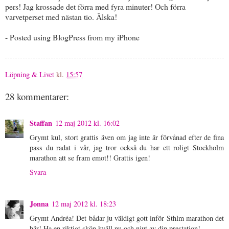
pers! Jag krossade det förra med fyra minuter! Och förra
varvetperset med nästan tio. Älska!
- Posted using BlogPress from my iPhone
Löpning & Livet
kl.
15:57
28 kommentarer:
Staffan
12 maj 2012 kl. 16:02
Grymt kul, stort grattis även om jag inte är förvånad efter de fina
pass du radat i vår, jag tror också du har ett roligt Stockholm
marathon att se fram emot!! Grattis igen!
Svara
Jonna
12 maj 2012 kl. 18:23
Grymt Andréa! Det bådar ju väldigt gott inför Sthlm marathon det
här! Ha en riktigt skön kväll nu och njut av din prestation!