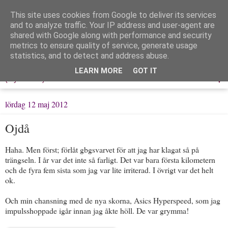
This site uses cookies from Google to deliver its services
Löpning & Livet
and to analyze traffic. Your IP address and user-agent are
shared with Google along with performance and security
metrics to ensure quality of service, generate usage
Mitt liv, mina tankar & min träning
statistics, and to detect and address abuse.
LEARN MORE
GOT IT
▼
lördag 12 maj 2012
Ojdå
Haha. Men först; förlåt gbgsvarvet för att jag har klagat så på
trängseln. I år var det inte så farligt. Det var bara första kilometern
och de fyra fem sista som jag var lite irriterad. I övrigt var det helt
ok.
Och min chansning med de nya skorna, Asics Hyperspeed, som jag
impulsshoppade igår innan jag åkte höll. De var grymma!