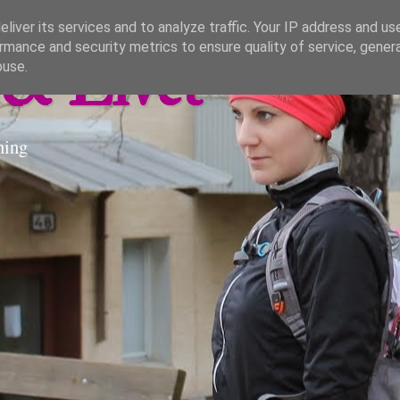
liver its services and to analyze traffic. Your IP address and us
rmance and security metrics to ensure quality of service, gene
& Livet
buse.
ning