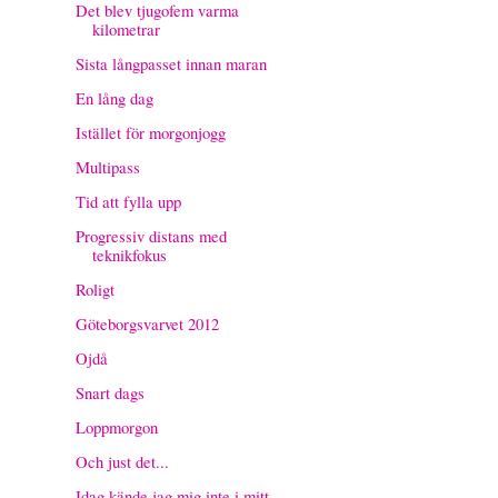
Det blev tjugofem varma
kilometrar
Sista långpasset innan maran
En lång dag
Istället för morgonjogg
Multipass
Tid att fylla upp
Progressiv distans med
teknikfokus
Roligt
Göteborgsvarvet 2012
Ojdå
Snart dags
Loppmorgon
Och just det...
Idag kände jag mig inte i mitt