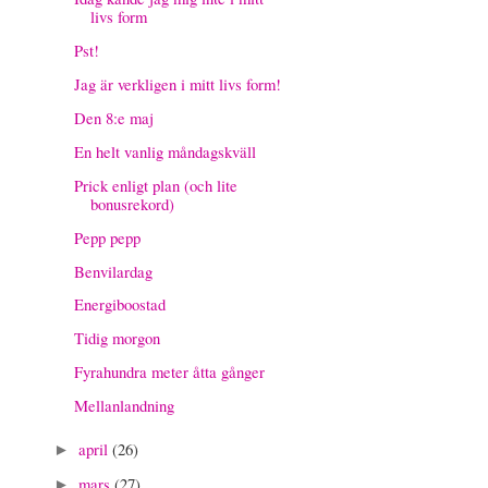
livs form
Pst!
Jag är verkligen i mitt livs form!
Den 8:e maj
En helt vanlig måndagskväll
Prick enligt plan (och lite
bonusrekord)
Pepp pepp
Benvilardag
Energiboostad
Tidig morgon
Fyrahundra meter åtta gånger
Mellanlandning
april
(26)
►
mars
(27)
►