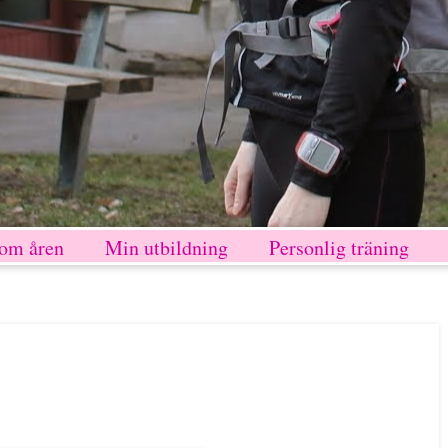
nom åren
Min utbildning
Personlig träning