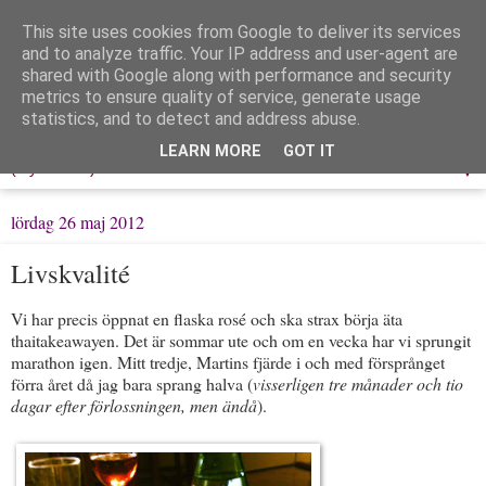
This site uses cookies from Google to deliver its services
Löpning & Livet
and to analyze traffic. Your IP address and user-agent are
shared with Google along with performance and security
metrics to ensure quality of service, generate usage
Mitt liv, mina tankar & min träning
statistics, and to detect and address abuse.
LEARN MORE
GOT IT
▼
lördag 26 maj 2012
Livskvalité
Vi har precis öppnat en flaska rosé och ska strax börja äta
thaitakeawayen. Det är sommar ute och om en vecka har vi sprungit
marathon igen. Mitt tredje, Martins fjärde i och med försprånget
förra året då jag bara sprang halva (
visserligen tre månader och tio
dagar efter förlossningen, men ändå
).