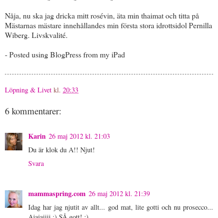
Nåja, nu ska jag dricka mitt rosévin, äta min thaimat och titta på
Mästarnas mästare innehållandes min första stora idrottsidol Pernilla
Wiberg. Livskvalité.
- Posted using BlogPress from my iPad
Löpning & Livet
kl.
20:33
6 kommentarer:
Karin
26 maj 2012 kl. 21:03
Du är klok du A!! Njut!
Svara
mammaspring.com
26 maj 2012 kl. 21:39
Idag har jag njutit av allt... god mat, lite gotti och nu prosecco...
Ajajajjjj :) SÅ gott! :)