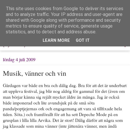
This site uses cookies from Google to deliver its services
Löpning & Livet
and to analyze traffic. Your IP address and user-agent are
shared with Google along with performance and security
metrics to ensure quality of service, generate usage
Mitt liv, mina tankar & min träning
statistics, and to detect and address abuse.
LEARN MORE
GOT IT
▼
lördag 4 juli 2009
Musik, vänner och vin
Gårdagen var både en bra och dålig dag. Bra för att det är underbart
att uppleva festival, jag blir nog aldrig för gammal för det (även om
man börjar känna sig rejält mycket äldre än många. Jag är också
både imponerad och lite avundsjuk på de små söta
panda/poptjejernas ork och engagemang att vara så tillfixade hela
tiden. Söta.) och framförallt för att ha sett Depeche Mode på en
grusplan i lilla lilla Arvika. Det är stort! Dålig därför att några som
jag klassade som mina vänner (inte jättenära vänner, men ändå