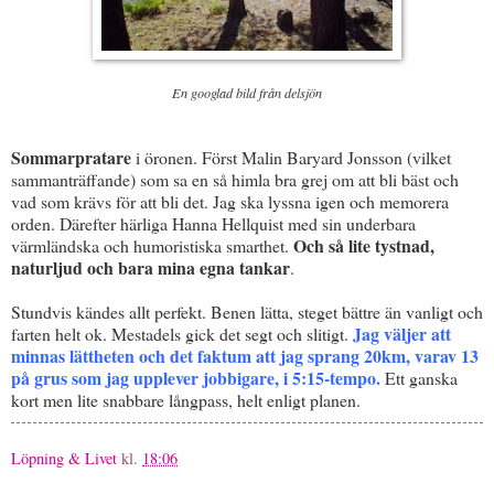
En googlad bild från delsjön
Sommarpratare
i öronen. Först Malin Baryard Jonsson (vilket
sammanträffande) som sa en så himla bra grej om att bli bäst och
vad som krävs för att bli det. Jag ska lyssna igen och memorera
orden. Därefter härliga Hanna Hellquist med sin underbara
Och så lite tystnad,
värmländska och humoristiska smarthet.
naturljud och bara mina egna tankar
.
Stundvis kändes allt perfekt. Benen lätta, steget bättre än vanligt och
Jag väljer att
farten helt ok. Mestadels gick det segt och slitigt.
minnas lättheten och det faktum att jag sprang 20km, varav 13
på grus som jag upplever jobbigare, i 5:15-tempo.
Ett ganska
kort men lite snabbare långpass, helt enligt planen.
Löpning & Livet
kl.
18:06