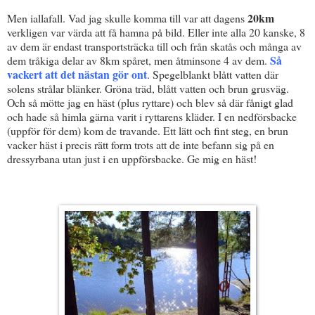
20km
Men iallafall. Vad jag skulle komma till var att dagens
verkligen var värda att få hamna på bild. Eller inte alla 20 kanske, 8
av dem är endast transportsträcka till och från skatås och många av
Så
dem tråkiga delar av 8km spåret, men åtminsone 4 av dem.
vackert att det nästan gör ont
. Spegelblankt blått vatten där
solens strålar blänker. Gröna träd, blått vatten och brun grusväg.
Och så mötte jag en häst (plus ryttare) och blev så där fånigt glad
och hade så himla gärna varit i ryttarens kläder. I en nedförsbacke
(uppför för dem) kom de travande. Ett lätt och fint steg, en brun
vacker häst i precis rätt form trots att de inte befann sig på en
dressyrbana utan just i en uppförsbacke. Ge mig en häst!