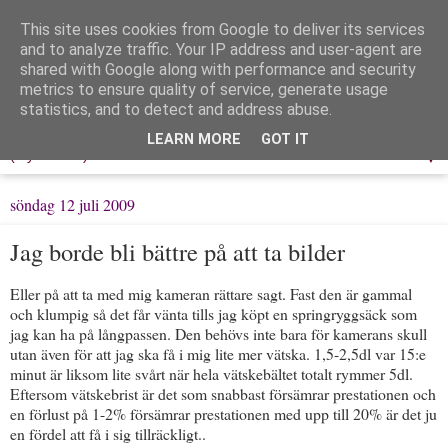
This site uses cookies from Google to deliver its services
Löpning & Livet
and to analyze traffic. Your IP address and user-agent are
shared with Google along with performance and security
metrics to ensure quality of service, generate usage
Mitt liv, mina tankar & min träning
statistics, and to detect and address abuse.
LEARN MORE
GOT IT
▼
söndag 12 juli 2009
Jag borde bli bättre på att ta bilder
Eller på att ta med mig kameran rättare sagt. Fast den är gammal
och klumpig så det får vänta tills jag köpt en springryggsäck som
jag kan ha på långpassen. Den behövs inte bara för kamerans skull
utan även för att jag ska få i mig lite mer vätska. 1,5-2,5dl var 15:e
minut är liksom lite svårt när hela vätskebältet totalt rymmer 5dl.
Eftersom vätskebrist är det som snabbast försämrar prestationen och
en förlust på 1-2% försämrar prestationen med upp till 20% är det ju
en fördel att få i sig tillräckligt..