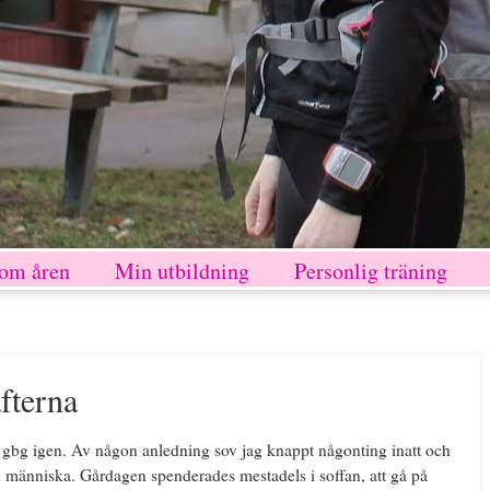
nom åren
Min utbildning
Personlig träning
afterna
ill gbg igen. Av någon anledning sov jag knappt någonting inatt och
människa. Gårdagen spenderades mestadels i soffan, att gå på