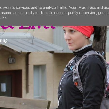
liver its services and to analyze traffic. Your IP address and us
rmance and security metrics to ensure quality of service, gene
& Livet
buse.
ning