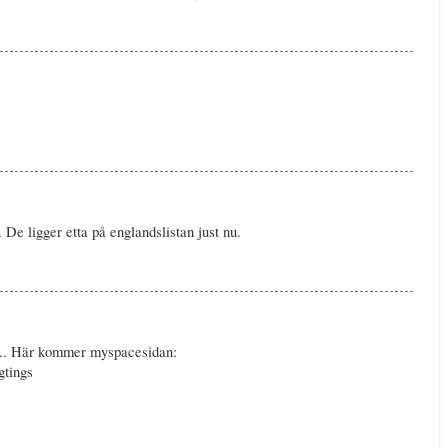
.. De ligger etta på englandslistan just nu.
å... Här kommer myspacesidan:
gtings