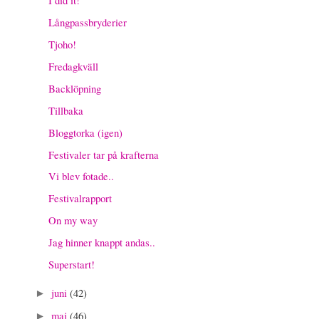
Långpassbryderier
Tjoho!
Fredagkväll
Backlöpning
Tillbaka
Bloggtorka (igen)
Festivaler tar på krafterna
Vi blev fotade..
Festivalrapport
On my way
Jag hinner knappt andas..
Superstart!
juni
(42)
►
maj
(46)
►