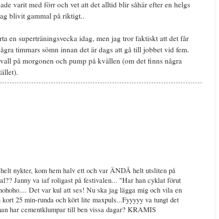
ade varit med förr och vet att det alltid blir såhär efter en helgs
jag blivit gammal på riktigt..
rta en superträningsvecka idag, men jag tror faktiskt att det får
 några timmars sömn innan det är dags att gå till jobbet vid fem.
ervall på morgonen och pump på kvällen (om det finns några
ället).
helt nykter, kom hem halv ett och var ÄNDÅ helt utsliten på
?? Janny va iaf roligast på festivalen... "Har han cyklat förut
hohoho.... Det var kul att ses! Nu ska jag lägga mig och vila en
n kort 25 min-runda och kört lite maxpuls...Fyyyyy va tungt det
man har cementklumpar till ben vissa dagar? KRAMIS