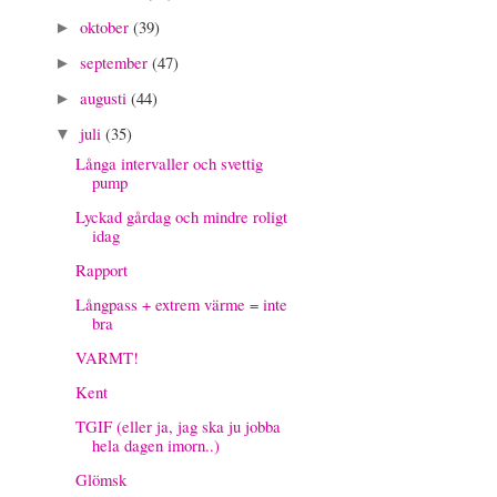
oktober
(39)
►
september
(47)
►
augusti
(44)
►
juli
(35)
▼
Långa intervaller och svettig
pump
Lyckad gårdag och mindre roligt
idag
Rapport
Långpass + extrem värme = inte
bra
VARMT!
Kent
TGIF (eller ja, jag ska ju jobba
hela dagen imorn..)
Glömsk