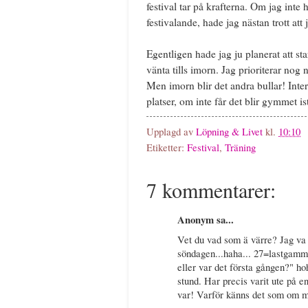
festival tar på krafterna. Om jag inte h
festivalande, hade jag nästan trott att 
Egentligen hade jag ju planerat att sta
vänta tills imorn. Jag prioriterar nog
Men imorn blir det andra bullar! Int
platser, om inte får det blir gymmet ist
Upplagd av
Löpning & Livet
kl.
10:10
Etiketter:
Festival
,
Träning
7 kommentarer:
Anonym sa...
Vet du vad som ä värre? Jag va 
söndagen...haha... 27=lastgammal
eller var det första gången?" ho
stund. Har precis varit ute på e
var! Varför känns det som om 