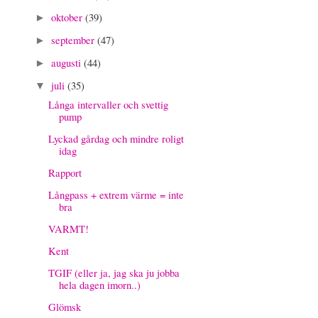
oktober
(39)
►
september
(47)
►
augusti
(44)
►
juli
(35)
▼
Långa intervaller och svettig
pump
Lyckad gårdag och mindre roligt
idag
Rapport
Långpass + extrem värme = inte
bra
VARMT!
Kent
TGIF (eller ja, jag ska ju jobba
hela dagen imorn..)
Glömsk