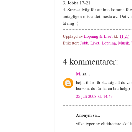
3. Jobba 17-21
4. Stressa iväg för att inte komma förs
antagligen missa det mesta av. Det v
åt mig :(
Upplagd av
Löpning & Livet
kl.
11:27
Etiketter:
Jobb
,
Livet
,
Löpning
,
Musik
,
4 kommentarer:
M.
sa...
hej... tittar förbi... såg att du
hursom. du får ha en bra helg:)
25 juli 2008 kl. 14:43
Anonym sa...
vilka typer av elitidrottare skull