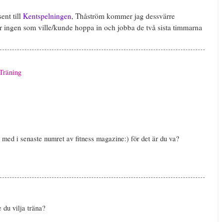
ent till
Kentspelningen
, Thåström kommer jag dessvärre
ar ingen som ville/kunde hoppa in och jobba de två sista timmarna
Träning
 var med i senaste numret av fitness magazine:) för det är du va?
e du vilja träna?