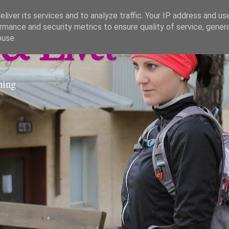
liver its services and to analyze traffic. Your IP address and us
rmance and security metrics to ensure quality of service, gene
& Livet
buse.
ning