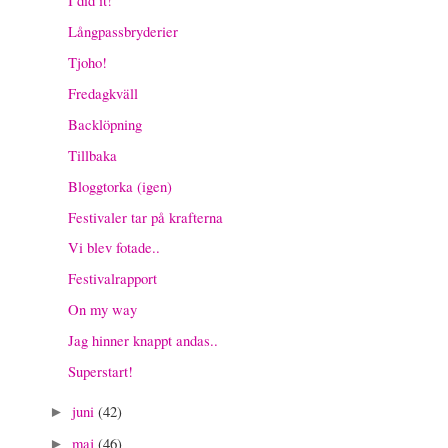
Långpassbryderier
Tjoho!
Fredagkväll
Backlöpning
Tillbaka
Bloggtorka (igen)
Festivaler tar på krafterna
Vi blev fotade..
Festivalrapport
On my way
Jag hinner knappt andas..
Superstart!
juni
(42)
►
maj
(46)
►