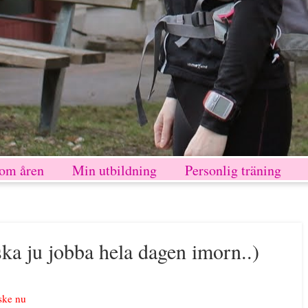
nom åren
Min utbildning
Personlig träning
 ska ju jobba hela dagen imorn..)
ske nu