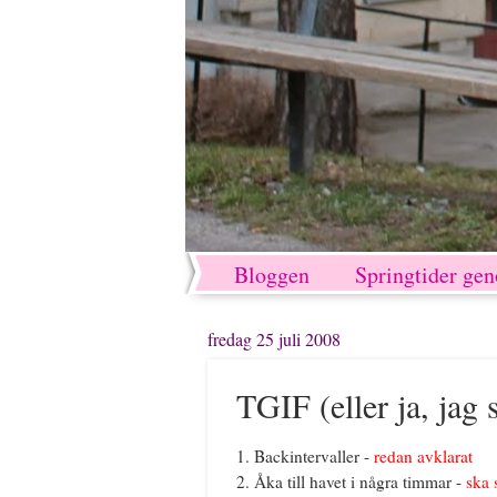
Bloggen
Springtider ge
fredag 25 juli 2008
TGIF (eller ja, jag
1. Backintervaller -
redan avklarat
2. Åka till havet i några timmar -
ska 