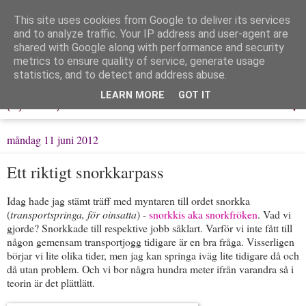
This site uses cookies from Google to deliver its services
Löpning & Livet
and to analyze traffic. Your IP address and user-agent are
shared with Google along with performance and security
metrics to ensure quality of service, generate usage
Mitt liv, mina tankar & min träning
statistics, and to detect and address abuse.
LEARN MORE
GOT IT
▼
måndag 11 juni 2012
Ett riktigt snorkkarpass
Idag hade jag stämt träff med myntaren till ordet snorkka
(
transportspringa, för oinsatta
) -
snorkkis aka snorkfröken
. Vad vi
gjorde? Snorkkade till respektive jobb såklart. Varför vi inte fått till
någon gemensam transportjogg tidigare är en bra fråga. Visserligen
börjar vi lite olika tider, men jag kan springa iväg lite tidigare då och
då utan problem. Och vi bor några hundra meter ifrån varandra så i
teorin är det plättlätt.