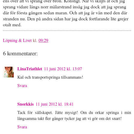
ens över att vi sprang över bron. Konstigt. När vi skiljts åt och jag
sprang vidare längs norr mälarstrand insåg jag dock att jag sprang
där för första gången sedan maran. Och att jag är vän med den där
stranden nu. Den på andra sidan har jag dock fortfarande lite grejer
otalt med.
Löpning & Livet
kl.
09:29
6 kommentarer:
LinaTriathlet
11 juni 2012 kl. 13:07
Kul och transportspringa tillsammans!
Svara
Snorkkis
11 juni 2012 kl. 18:41
Tack för sällskapet. Jätte mysigt! Om du orkar springa i min
långsamma takt fler gånger tycker jag att vi gör om det snart!
Svara