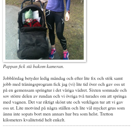
Pappan fick stå bakom kameran.
Jobblördag betyder ledig måndag och efter lite fix och stök samt
jobb med träningsprogram fick jag (vi) lite tid över och gav oss ut
på en gemensam springtur i det våriga vädret. Sixten somnade och
sov större delen av rundan och vi övriga två turades om att springa
med vagnen. Det var riktigt skönt ute och verkligen tur att vi gav
oss ut. Lite motvind på några ställen och lite väl mycket grus som
ännu inte sopats bort men annars hur bra som helst. Tretton
kilometers kvalitetstid helt enkelt.