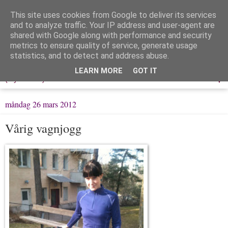
This site uses cookies from Google to deliver its services
Löpning & Livet
and to analyze traffic. Your IP address and user-agent are
shared with Google along with performance and security
metrics to ensure quality of service, generate usage
Mitt liv, mina tankar & min träning
statistics, and to detect and address abuse.
LEARN MORE
GOT IT
▼
måndag 26 mars 2012
Vårig vagnjogg