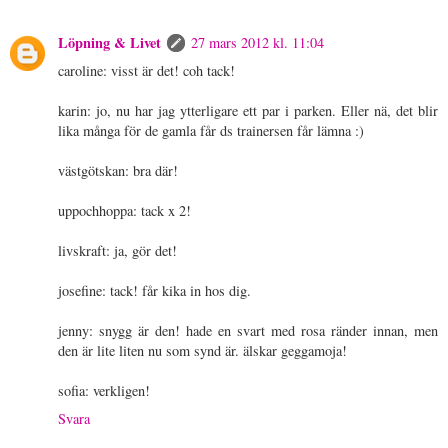
Löpning & Livet
27 mars 2012 kl. 11:04
caroline: visst är det! coh tack!
karin: jo, nu har jag ytterligare ett par i parken. Eller nä, det blir
lika många för de gamla får ds trainersen får lämna :)
västgötskan: bra där!
uppochhoppa: tack x 2!
livskraft: ja, gör det!
josefine: tack! får kika in hos dig.
jenny: snygg är den! hade en svart med rosa ränder innan, men
den är lite liten nu som synd är. älskar geggamoja!
sofia: verkligen!
Svara