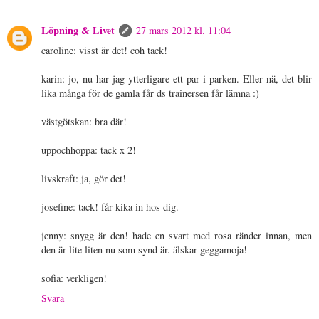
Löpning & Livet
27 mars 2012 kl. 11:04
caroline: visst är det! coh tack!
karin: jo, nu har jag ytterligare ett par i parken. Eller nä, det blir
lika många för de gamla får ds trainersen får lämna :)
västgötskan: bra där!
uppochhoppa: tack x 2!
livskraft: ja, gör det!
josefine: tack! får kika in hos dig.
jenny: snygg är den! hade en svart med rosa ränder innan, men
den är lite liten nu som synd är. älskar geggamoja!
sofia: verkligen!
Svara