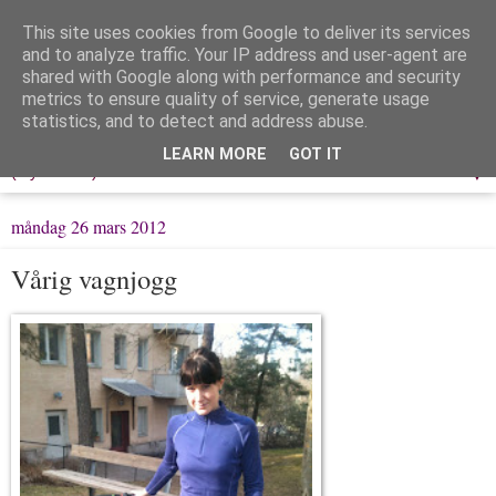
This site uses cookies from Google to deliver its services
Löpning & Livet
and to analyze traffic. Your IP address and user-agent are
shared with Google along with performance and security
metrics to ensure quality of service, generate usage
Mitt liv, mina tankar & min träning
statistics, and to detect and address abuse.
LEARN MORE
GOT IT
▼
måndag 26 mars 2012
Vårig vagnjogg